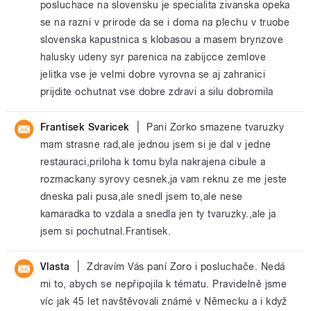
posluchace na slovensku je specialita zivanska opeka
se na razni v prirode da se i doma na plechu v truobe
slovenska kapustnica s klobasou a masem brynzove
halusky udeny syr parenica na zabijcce zemlove
jelitka vse je velmi dobre vyrovna se aj zahranici
prijdite ochutnat vse dobre zdravi a silu dobromila
|
Frantisek Svaricek
Pani Zorko smazene tvaruzky
mam strasne rad,ale jednou jsem si je dal v jedne
restauraci,priloha k tomu byla nakrajena cibule a
rozmackany syrovy cesnek,ja vam reknu ze me jeste
dneska pali pusa,ale snedl jsem to,ale nese
kamaradka to vzdala a snedla jen ty tvaruzky.,ale ja
jsem si pochutnal.Frantisek.
|
Vlasta
Zdravím Vás paní Zoro i posluchače. Nedá
mi to, abych se nepřipojila k tématu. Pravidelně jsme
víc jak 45 let navštěvovali známé v Německu a i když