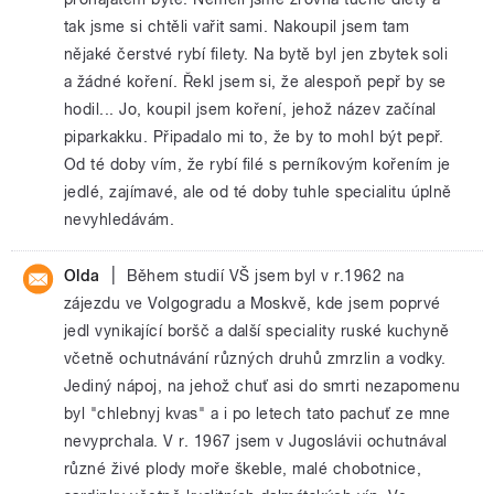
tak jsme si chtěli vařit sami. Nakoupil jsem tam
nějaké čerstvé rybí filety. Na bytě byl jen zbytek soli
a žádné koření. Řekl jsem si, že alespoň pepř by se
hodil... Jo, koupil jsem koření, jehož název začínal
piparkakku. Připadalo mi to, že by to mohl být pepř.
Od té doby vím, že rybí filé s perníkovým kořením je
jedlé, zajímavé, ale od té doby tuhle specialitu úplně
nevyhledávám.
|
Olda
Během studií VŠ jsem byl v r.1962 na
zájezdu ve Volgogradu a Moskvě, kde jsem poprvé
jedl vynikající boršč a další speciality ruské kuchyně
včetně ochutnávání různých druhů zmrzlin a vodky.
Jediný nápoj, na jehož chuť asi do smrti nezapomenu
byl "chlebnyj kvas" a i po letech tato pachuť ze mne
nevyprchala. V r. 1967 jsem v Jugoslávii ochutnával
různé živé plody moře škeble, malé chobotnice,