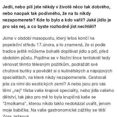
Jedli, nebo pili jste někdy v životě něco tak dobrého,
nebo naopak tak podivného, že na to nikdy
nezapomenete? Kde to bylo a kdo vařil? Jaké jídlo je
pro vás nej, a co byste rozhodně jíst nechtěli?
Jsme v období masopustu, který letos končí na
popeleční středu 17.února, a to znamená, že si podle
tradice ještě můžeme bohatě dopřávat jídlo a pití, před
obdobím půstu. Pojďme se v Noční lince tentokrát tedy
věnovat těmto tělesným požitkům, podráždit své
chuťové buňky a povědět si o kulinářských a nápojových
specialitách, na které nikdy nezapomenete. Cestovali
jste za nimi do exotických zemí? A nebo jsou pro vás
těmi „nej“ třeba vaše krajové speciality, nebo jídla vašeho
dětství, tak jako pro mě to byla krupičná kaše se
"žmolkama", kterou nikdo takto nedokázal uvařit, jenom
moje babička. Na vaše gastronomické zážitky se těší
Zora Ježková.