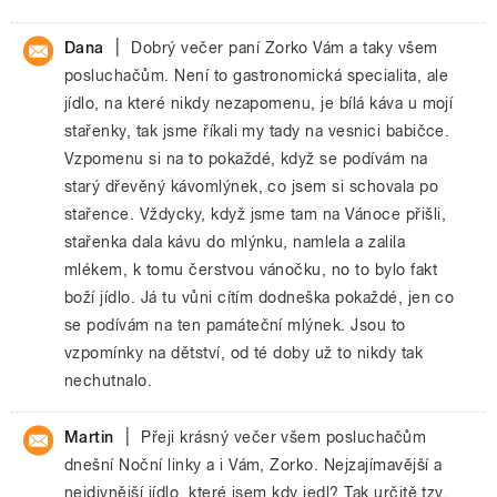
|
Dana
Dobrý večer paní Zorko Vám a taky všem
posluchačům. Není to gastronomická specialita, ale
jídlo, na které nikdy nezapomenu, je bílá káva u mojí
stařenky, tak jsme říkali my tady na vesnici babičce.
Vzpomenu si na to pokaždé, když se podívám na
starý dřevěný kávomlýnek, co jsem si schovala po
stařence. Vždycky, když jsme tam na Vánoce přišli,
stařenka dala kávu do mlýnku, namlela a zalila
mlékem, k tomu čerstvou vánočku, no to bylo fakt
boží jídlo. Já tu vůni cítím dodneška pokaždé, jen co
se podívám na ten památeční mlýnek. Jsou to
vzpomínky na dětství, od té doby už to nikdy tak
nechutnalo.
|
Martin
Přeji krásný večer všem posluchačům
dnešní Noční linky a i Vám, Zorko. Nejzajímavější a
nejdivnější jídlo, které jsem kdy jedl? Tak určitě tzv.