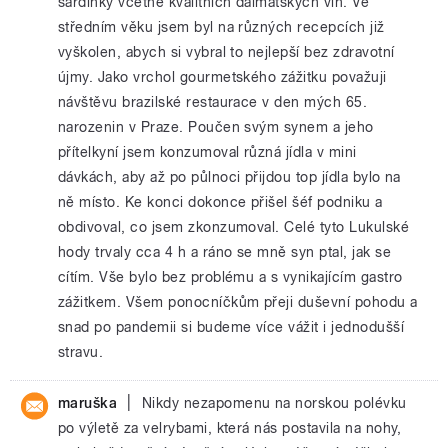
sardinky včetně kvalitních dalmátských vín. Ve
středním věku jsem byl na různých recepcích již
vyškolen, abych si vybral to nejlepší bez zdravotní
újmy. Jako vrchol gourmetského zážitku považuji
návštěvu brazilské restaurace v den mých 65.
narozenin v Praze. Poučen svým synem a jeho
přítelkyní jsem konzumoval různá jídla v mini
dávkách, aby až po půlnoci přijdou top jídla bylo na
ně místo. Ke konci dokonce přišel šéf podniku a
obdivoval, co jsem zkonzumoval. Celé tyto Lukulské
hody trvaly cca 4 h a ráno se mně syn ptal, jak se
cítím. Vše bylo bez problému a s vynikajícím gastro
zážitkem. Všem ponocníčkům přeji duševní pohodu a
snad po pandemii si budeme více vážit i jednodušší
stravu.
|
maruška
Nikdy nezapomenu na norskou polévku
po výletě za velrybami, která nás postavila na nohy,