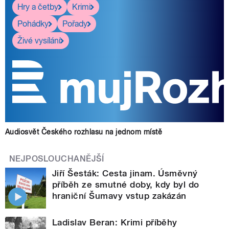
Hry a četby
Krimi
Pohádky
Pořady
Živé vysílání
Audiosvět Českého rozhlasu na jednom místě
NEJPOSLOUCHANĚJŠÍ
Jiří Šesták: Cesta jinam. Úsměvný
příběh ze smutné doby, kdy byl do
hraniční Šumavy vstup zakázán
Ladislav Beran: Krimi příběhy