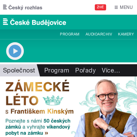
Přejít k hlavnímu obsahu
MENU
ŽIVĚ
PROGRAM
AUDIOARCHIV
KAMERY
Společnost
Program
Pořady
Více
…