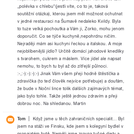
„polévka v chlebu"(jestli víte, co to je, taková
soutěžní otázka), kterou jsem měl možnost ochutnat
v jedné restauraci na Šumavě nedaleko Kvildy. Byla
to tuze velká pochoutka a Vám ji, Zorko, mohu jenom
doporučit. Co se týče kuchyně,nepohrdnu ničím.
Nejraději mám asi kuchyni řeckou a italskou. A moje
nejoblíbenější jídlo? Určitě domácí jahodové knedlíky
s tvarohem, cukrem a máslem. Více jídel ale napsat
nemohu, to bych tu byl až do zítřejší půlnoci.
:-,:-):-):-):-) Jinak Vám všem přeji hodně štěstíčka a
zdravíčka (to teď člověk nejvíce potřebuje) a doufám,
že bude v Noční lince tolik dalších zajímavých témat,
jako bylo tohle. Takže ještě jednou zdravím a přeji
dobrou noc. Na shledanou. Martin
|
Tom
Když jsme u těch zahraničních specialit... Byl
jsem na stáži ve Finsku, kde jsem s kolegyní bydlel v
pronajatém bytě. Neměli jsme zrovna tučné diety a