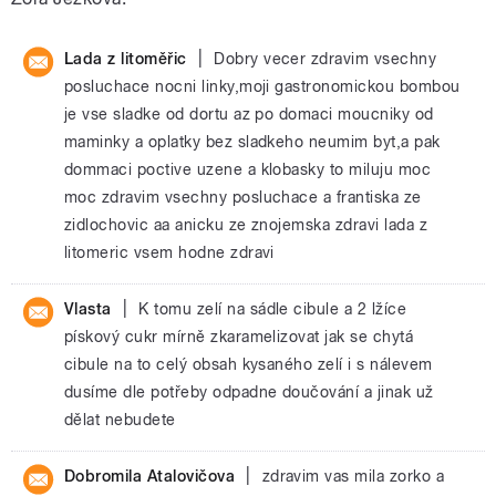
|
Lada z litoměřic
Dobry vecer zdravim vsechny
posluchace nocni linky,moji gastronomickou bombou
je vse sladke od dortu az po domaci moucniky od
maminky a oplatky bez sladkeho neumim byt,a pak
dommaci poctive uzene a klobasky to miluju moc
moc zdravim vsechny posluchace a frantiska ze
zidlochovic aa anicku ze znojemska zdravi lada z
litomeric vsem hodne zdravi
|
Vlasta
K tomu zelí na sádle cibule a 2 lžíce
pískový cukr mírně zkaramelizovat jak se chytá
cibule na to celý obsah kysaného zelí i s nálevem
dusíme dle potřeby odpadne doučování a jinak už
dělat nebudete
|
Dobromila Atalovičova
zdravim vas mila zorko a