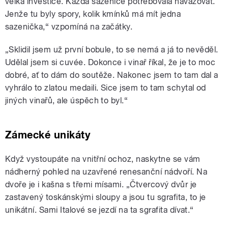
velká investice. Každá sazenice potřebovala navazovat.
Jenže tu byly spory, kolik kmínků má mít jedna
sazenička,“ vzpomíná na začátky.
„Sklidil jsem už první bobule, to se nemá a já to nevěděl.
Udělal jsem si cuvée. Dokonce i vinař říkal, že je to moc
dobré, ať to dám do soutěže. Nakonec jsem to tam dal a
vyhrálo to zlatou medaili. Sice jsem to tam schytal od
jiných vinařů, ale úspěch to byl.“
Zámecké unikáty
Když vystoupáte na vnitřní ochoz, naskytne se vám
nádherný pohled na uzavřené renesanční nádvoří. Na
dvoře je i kašna s třemi mísami. „Čtvercový dvůr je
zastavený toskánskými sloupy a jsou tu sgrafita, to je
unikátní. Sami Italové se jezdí na ta sgrafita dívat.“