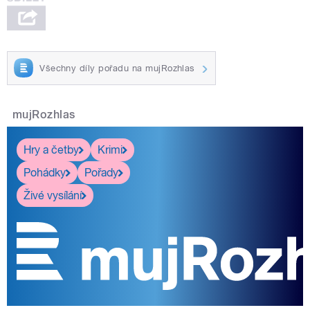
Všechny díly pořadu na mujRozhlas
mujRozhlas
Hry a četby
Krimi
Pohádky
Pořady
Živé vysílání