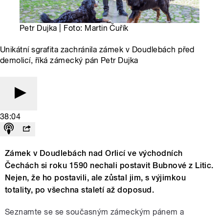
Petr Dujka | Foto: Martin Čuřík
Unikátní sgrafita zachránila zámek v Doudlebách před
demolicí, říká zámecký pán Petr Dujka
38:04
Zámek v Doudlebách nad Orlicí ve východních
Čechách si roku 1590 nechali postavit Bubnové z Litic.
Nejen, že ho postavili, ale zůstal jim, s výjimkou
totality, po všechna staletí až doposud.
Seznamte se se současným zámeckým pánem a