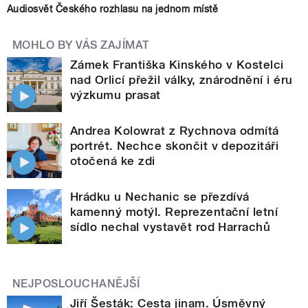
Audiosvět Českého rozhlasu na jednom místě
MOHLO BY VÁS ZAJÍMAT
Zámek Františka Kinského v Kostelci
nad Orlicí přežil války, znárodnění i éru
výzkumu prasat
Andrea Kolowrat z Rychnova odmítá
portrét. Nechce skončit v depozitáři
otočená ke zdi
Hrádku u Nechanic se přezdívá
kamenný motýl. Reprezentační letní
sídlo nechal vystavět rod Harrachů
NEJPOSLOUCHANĚJŠÍ
Jiří Šesták: Cesta jinam. Úsměvný