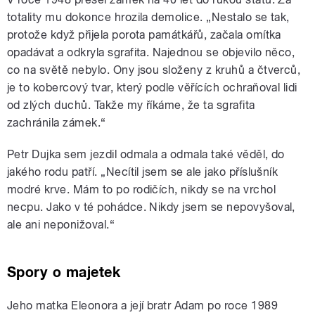
totality mu dokonce hrozila demolice. „Nestalo se tak,
protože když přijela porota památkářů, začala omítka
opadávat a odkryla sgrafita. Najednou se objevilo něco,
co na světě nebylo. Ony jsou složeny z kruhů a čtverců,
je to kobercový tvar, který podle věřících ochraňoval lidi
od zlých duchů. Takže my říkáme, že ta sgrafita
zachránila zámek.“
Petr Dujka sem jezdil odmala a odmala také věděl, do
jakého rodu patří. „Necítil jsem se ale jako příslušník
modré krve. Mám to po rodičích, nikdy se na vrchol
necpu. Jako v té pohádce. Nikdy jsem se nepovyšoval,
ale ani neponižoval.“
Spory o majetek
Jeho matka Eleonora a její bratr Adam po roce 1989