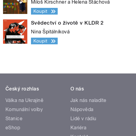
Miloš Kirschner a Helena Štáchová
Koupit
Svědectví o životě v KLDR 2
Nina Špitálníková
Koupit
Český rozhlas
O nás
Válka na Ukrajině
Jak nás naladíte
Komunální volby
Nápověda
Stanice
Lidé v rádiu
eShop
Kariéra