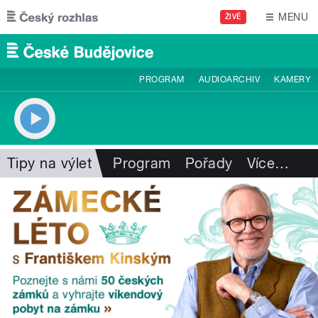
Přejít k hlavnímu obsahu
MENU
ŽIVĚ
PROGRAM
AUDIOARCHIV
KAMERY
Tipy na výlet
Program
Pořady
Více
…