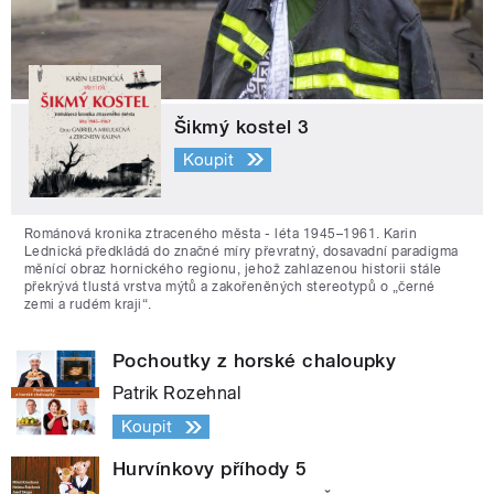
Šikmý kostel 3
Koupit
Románová kronika ztraceného města - léta 1945–1961. Karin
Lednická předkládá do značné míry převratný, dosavadní paradigma
měnící obraz hornického regionu, jehož zahlazenou historii stále
překrývá tlustá vrstva mýtů a zakořeněných stereotypů o „černé
zemi a rudém kraji“.
Pochoutky z horské chaloupky
Patrik Rozehnal
Koupit
Hurvínkovy příhody 5