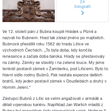
24
fotografií
Ve 12. století páni z Bubna koupili Hrádek u Plzně a
nazvali ho Bubnem. Hrad tak získal jméno po majitelích.
Bubnové přesídlili roku 1562 do hradu Litice ve
východních Čechách. „To byla doba, kdy končila
renesance a začala doba baroka. Hrady se přestavovaly
na zámky. Zámky se stavěly i na zelené louce. My jsme
tenkrát postavili zámek v Žamberku, pod Liticemi. Bylo to
hlavní sídlo rodiny Bubnů. Pak nastala expanze dalších
bratrů, kdy jeden postavil zámek v Doudlebách a druhý v
Horním Jelení.“
Zástupci Bubnů z Litic se velmi angažovali v armádě a
dělali vojenskou kariéru. Například Jan Warlich mladší z
Bubna byl generálem jízdy stavovských vojsk, Heřman II.