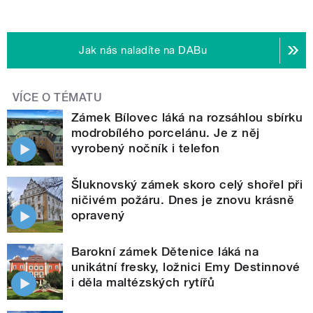
Jak nás naladíte na DABu
VÍCE O TÉMATU
Zámek Bílovec láká na rozsáhlou sbírku
modrobílého porcelánu. Je z něj
vyrobený nočník i telefon
Šluknovský zámek skoro celý shořel při
ničivém požáru. Dnes je znovu krásně
opravený
Barokní zámek Dětenice láká na
unikátní fresky, ložnici Emy Destinnové
i děla maltézských rytířů