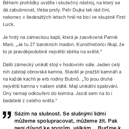
Během prohlídky uvidíte i skutečný nástroj, na který se
dá zabubnovat, třeba prsty. Petr Dujka tak rád činí,
nakonec v šedesátých letech hrál na bicí ve skupině First
Luck.
Je hrdý na zámeckou kapli, která je zasvěcená Panně
Marii. „Je tu 27 barokních madon. Kunsthistorici říkají, že
to je pravděpodobně největší sbírka na světě.“
Další zámecký unikát stojí v hodovním sále. Jeden celý
roh zabírají obrovská kamna. Stavěli je pražští kamnáři a
na každé kachli je erb rodiny Bubnů. „To jsou druhá
největší kamna v našem státě. Mají unikátní spalování.
Ony nemají odkouření do komína. Jezdí sem na to i
badatelé z celého světa.“
Sázím na slušnost. Se slušnými lidmi
můžeme spolupracovat, můžeme žít. Pak
není důvod ke sporům, válkám… Buďme k