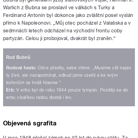
Warlich z Bubna se proslavil ve válkách s Turky a
Ferdinand Antonín byl dokonce jako zvláštní posel vyslán
přímo k Napoleonovi. „Můj otec pocházel z Valašska a v
sedmnácti letech odcházel na východní frontu coby
partyzán. Celou ji probojoval, dvakrát byl zraněn.“
Rod Bubnů
Rodové heslo:
Ctíce předky, sebe ctíme. „Musíme ctít nejen
ty živé, ale nezapomínat, odkud jsme vzešli a ke svým
kořenům se hrdě hlasme.“
Erb:
V erbu byl do roku 1644 pouze tympán. Později se do
erbu císařkou radou dostal i lev.
Objevená sgrafita
V roce 1948 přešel zámek na 40 let do rukou státu. Za