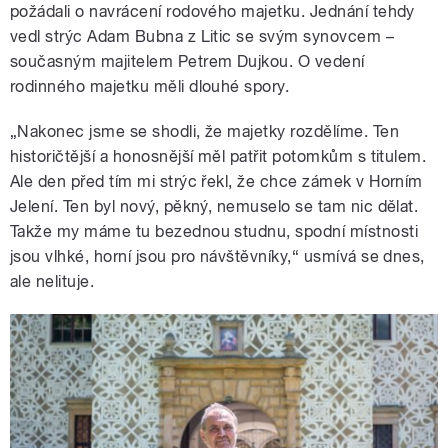
požádali o navrácení rodového majetku. Jednání tehdy
vedl strýc Adam Bubna z Litic se svým synovcem –
současným majitelem Petrem Dujkou. O vedení
rodinného majetku měli dlouhé spory.
„Nakonec jsme se shodli, že majetky rozdělíme. Ten
historičtější a honosnější měl patřit potomkům s titulem.
Ale den před tím mi strýc řekl, že chce zámek v Horním
Jelení. Ten byl nový, pěkný, nemuselo se tam nic dělat.
Takže my máme tu bezednou studnu, spodní místnosti
jsou vlhké, horní jsou pro návštěvníky,“ usmívá se dnes,
ale nelituje.