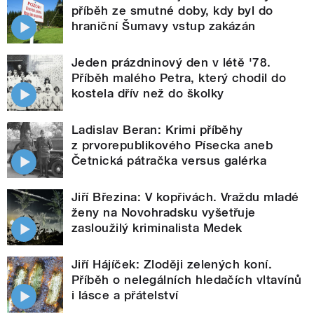
příběh ze smutné doby, kdy byl do
hraniční Šumavy vstup zakázán
Jeden prázdninový den v létě '78.
Příběh malého Petra, který chodil do
kostela dřív než do školky
Ladislav Beran: Krimi příběhy
z prvorepublikového Písecka aneb
Četnická pátračka versus galérka
Jiří Březina: V kopřivách. Vraždu mladé
ženy na Novohradsku vyšetřuje
zasloužilý kriminalista Medek
Jiří Hájíček: Zloději zelených koní.
Příběh o nelegálních hledačích vltavínů
i lásce a přátelství