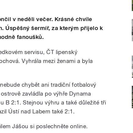
nčil v neděli večer. Krásné chvíle
an. Úspěšný šermíř, za kterým přijelo k
hodně fanoušků.
ledkovém servisu, ČT lipenský
ochová. Vyhrála mezi ženami a byla
nebude chybět ani tradiční fotbalový
 ostrově zavládla po výhře Dynama
B 2:1. Stejnou výhru a také důležité tři
zil Ústí nad Labem také 2:1.
lem Jášou si poslechněte online.