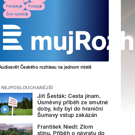
Pohádky
Pořady
Živé vysílání
Audiosvět Českého rozhlasu na jednom místě
NEJPOSLOUCHANĚJŠÍ
Jiří Šesták: Cesta jinam.
Úsměvný příběh ze smutné
doby, kdy byl do hraniční
Šumavy vstup zakázán
František Niedl: Zlom
stínu. Příběh o návratu do