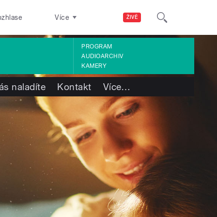
ozhlase
Více
ŽIVĚ
PROGRAM
AUDIOARCHIV
KAMERY
ás naladíte
Kontakt
Více
…