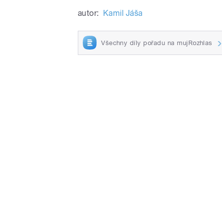
autor:
Kamil Jáša
Všechny díly pořadu na mujRozhlas