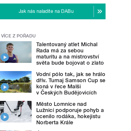
Jak nás naladíte na DABu
VÍCE Z POŘADU
Talentovaný atlet Michal
Rada má za sebou
maturitu a na mistrovství
světa bude bojovat o zlato
Vodní pólo tak, jak se hrálo
dřív. Turnaj Samson Cup se
koná v řece Malši
v Českých Budějovicích
Město Lomnice nad
Lužnicí podporuje pohyb a
ocenilo rodáka, hokejistu
Norberta Krále