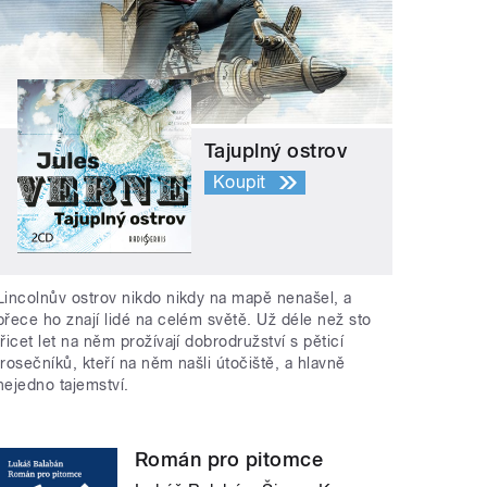
Tajuplný ostrov
Koupit
Lincolnův ostrov nikdo nikdy na mapě nenašel, a
přece ho znají lidé na celém světě. Už déle než sto
třicet let na něm prožívají dobrodružství s pěticí
trosečníků, kteří na něm našli útočiště, a hlavně
nejedno tajemství.
Román pro pitomce