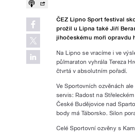
ČEZ Lipno Sport festival sko
prožil u Lipna také Jiří Ber
jihočeskému moři opravdu 
Na Lipno se vracíme i ve výs
půlmaraton vyhrála Tereza Hr
čtvrtá v absolutním pořadí.
Ve Sportovních ozvěnách ale 
servis: Radost na Střeleckém
České Budějovice nad Spartou 
body má Táborsko. Silon pora
Celé Sportovní ozvěny s Kami