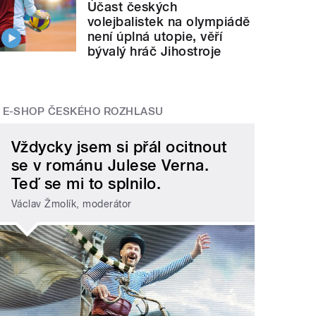
Účast českých
volejbalistek na olympiádě
není úplná utopie, věří
bývalý hráč Jihostroje
E-SHOP ČESKÉHO ROZHLASU
Vždycky jsem si přál ocitnout
se v románu Julese Verna.
Teď se mi to splnilo.
Václav Žmolík, moderátor