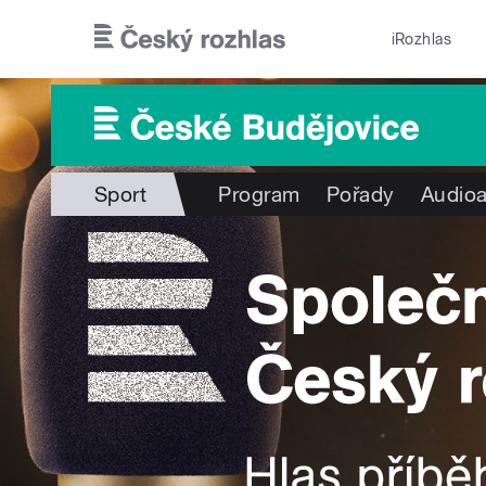
Přejít k hlavnímu obsahu
iRozhlas
Sport
Program
Pořady
Audioa