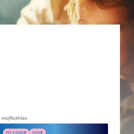
mujRozhlas
Hry a četby
Krimi