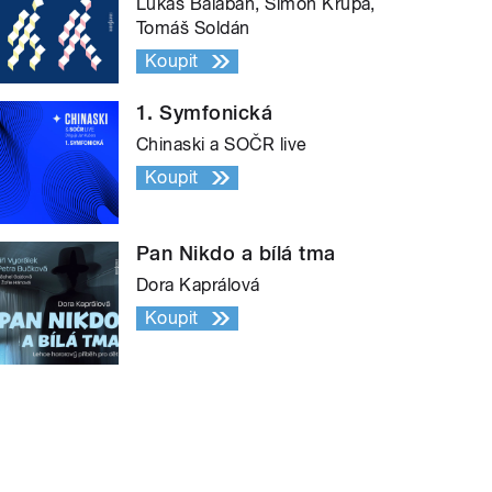
Lukáš Balabán, Šimon Krupa,
Tomáš Soldán
Koupit
1. Symfonická
Chinaski a SOČR live
Koupit
Pan Nikdo a bílá tma
Dora Kaprálová
Koupit