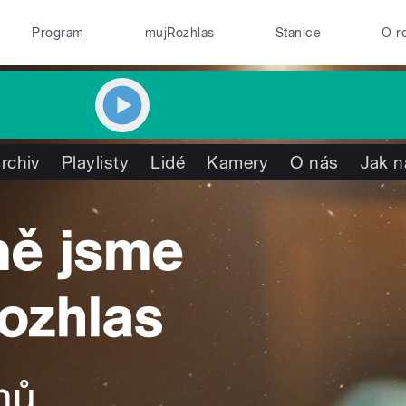
Program
mujRozhlas
Stanice
O r
rchiv
Playlisty
Lidé
Kamery
O nás
Jak n