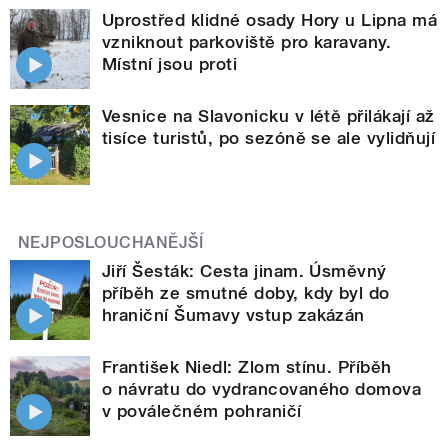
Uprostřed klidné osady Hory u Lipna má
vzniknout parkoviště pro karavany.
Místní jsou proti
Vesnice na Slavonicku v létě přilákají až
tisíce turistů, po sezóně se ale vylidňují
NEJPOSLOUCHANĚJŠÍ
Jiří Šesták: Cesta jinam. Úsměvný
příběh ze smutné doby, kdy byl do
hraniční Šumavy vstup zakázán
František Niedl: Zlom stínu. Příběh
o návratu do vydrancovaného domova
v poválečném pohraničí