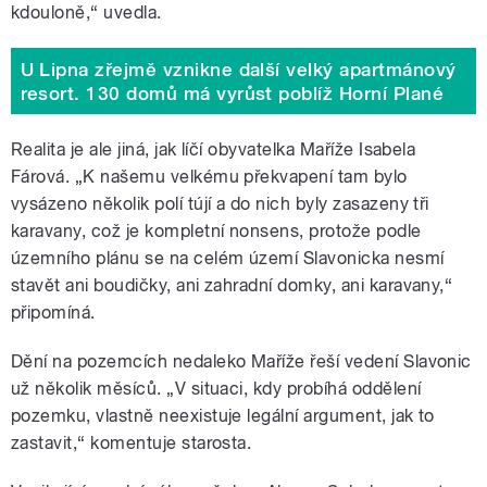
kdouloně,“ uvedla.
U Lipna zřejmě vznikne další velký apartmánový
resort. 130 domů má vyrůst poblíž Horní Plané
Realita je ale jiná, jak líčí obyvatelka Maříže Isabela
Fárová. „K našemu velkému překvapení tam bylo
vysázeno několik polí tújí a do nich byly zasazeny tři
karavany, což je kompletní nonsens, protože podle
územního plánu se na celém území Slavonicka nesmí
stavět ani boudičky, ani zahradní domky, ani karavany,“
připomíná.
Dění na pozemcích nedaleko Maříže řeší vedení Slavonic
už několik měsíců. „V situaci, kdy probíhá oddělení
pozemku, vlastně neexistuje legální argument, jak to
zastavit,“ komentuje starosta.