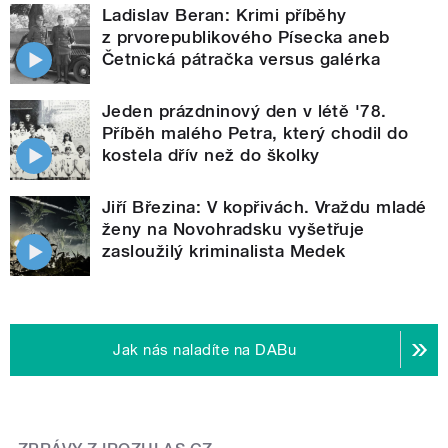
Ladislav Beran: Krimi příběhy
z prvorepublikového Písecka aneb
Četnická pátračka versus galérka
Jeden prázdninový den v létě '78.
Příběh malého Petra, který chodil do
kostela dřív než do školky
Jiří Březina: V kopřivách. Vraždu mladé
ženy na Novohradsku vyšetřuje
zasloužilý kriminalista Medek
Jak nás naladíte na DABu