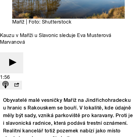
Maříž | Foto: Shutterstock
Kauzu v Maříži u Slavonic sleduje Eva Musterová
Marvanová
1:56
Obyvatelé malé vesničky Maříž na Jindřichohradecku
u hranic s Rakouskem se bouří. V lokalitě, kde údajně
měly být sady, vzniká parkoviště pro karavany. Proti je
i slavonická radnice, která podává trestní oznámení.
Realitní kancelář totiž pozemek nabízí jako místo