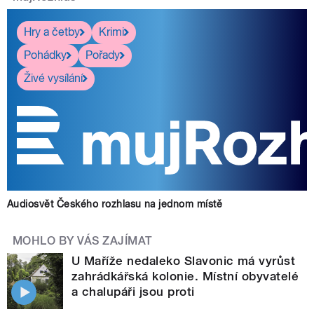
Hry a četby
Krimi
Pohádky
Pořady
Živé vysílání
Audiosvět Českého rozhlasu na jednom místě
MOHLO BY VÁS ZAJÍMAT
U Maříže nedaleko Slavonic má vyrůst
zahrádkářská kolonie. Místní obyvatelé
a chalupáři jsou proti