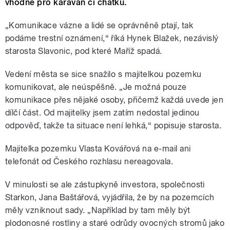
vhodné pro karavan či chatku.
„Komunikace vázne a lidé se oprávněně ptají, tak
podáme trestní oznámení,“ říká Hynek Blažek, nezávislý
starosta Slavonic, pod které Maříž spadá.
Vedení města se sice snažilo s majitelkou pozemku
komunikovat, ale neúspěšně. „Je možná pouze
komunikace přes nějaké osoby, přičemž každá uvede jen
dílčí část. Od majitelky jsem zatím nedostal jedinou
odpověď, takže ta situace není lehká,“ popisuje starosta.
Majitelka pozemku Vlasta Kovářová na e-mail ani
telefonát od Českého rozhlasu nereagovala.
V minulosti se ale zástupkyně investora, společnosti
Starkon, Jana Baštářová, vyjádřila, že by na pozemcích
měly vzniknout sady. „Například by tam měly být
plodonosné rostliny a staré odrůdy ovocných stromů jako