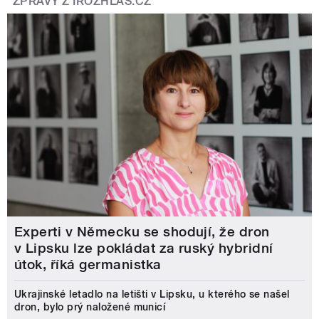
ZPRÁVY Z IROZHLAS.CZ
Experti v Německu se shodují, že dron
v Lipsku lze pokládat za ruský hybridní
útok, říká germanistka
Ukrajinské letadlo na letišti v Lipsku, u kterého se našel
dron, bylo prý naložené municí