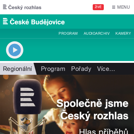
Přejít k hlavnímu obsahu
MENU
ŽIVĚ
PROGRAM
AUDIOARCHIV
KAMERY
Regionální
Program
Pořady
Více
…