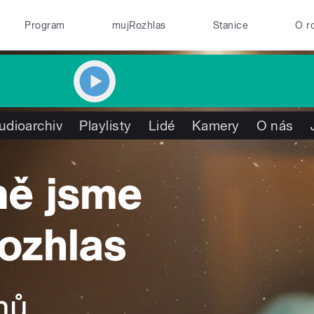
Program
mujRozhlas
Stanice
O r
udioarchiv
Playlisty
Lidé
Kamery
O nás