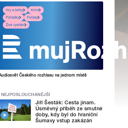
Hry a četby
Krimi
Pohádky
Pořady
Živé vysílání
Audiosvět Českého rozhlasu na jednom místě
NEJPOSLOUCHANĚJŠÍ
Jiří Šesták: Cesta jinam.
Úsměvný příběh ze smutné
doby, kdy byl do hraniční
Šumavy vstup zakázán