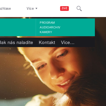
ozhlase
Více
ŽIVĚ
PROGRAM
AUDIOARCHIV
KAMERY
Jak nás naladíte
Kontakt
Více
…