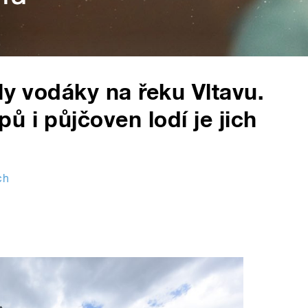
ly vodáky na řeku Vltavu.
 i půjčoven lodí je jich
ch