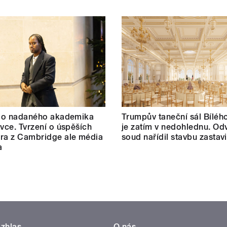
t o nadaného akademika
Trumpův taneční sál Bílé
ovce. Tvrzení o úspěších
je zatím v nedohlednu. Od
ra z Cambridge ale média
soud nařídil stavbu zastavi
a
zhlas
O nás