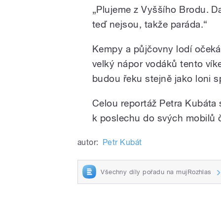
„Plujeme z Vyššího Brodu. D
teď nejsou, takže paráda.“
Kempy a půjčovny lodí očekáva
velký nápor vodáků tento vík
budou řeku stejně jako loni 
Celou reportáž Petra Kubáta s
k poslechu do svých mobilů č
autor:
Petr Kubát
Všechny díly pořadu na mujRozhlas