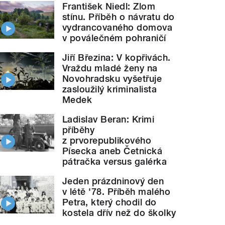
František Niedl: Zlom
stínu. Příběh o návratu do
vydrancovaného domova
v poválečném pohraničí
Jiří Březina: V kopřivách.
Vraždu mladé ženy na
Novohradsku vyšetřuje
zasloužilý kriminalista
Medek
Ladislav Beran: Krimi
příběhy
z prvorepublikového
Písecka aneb Četnická
pátračka versus galérka
Jeden prázdninový den
v létě '78. Příběh malého
Petra, který chodil do
kostela dřív než do školky