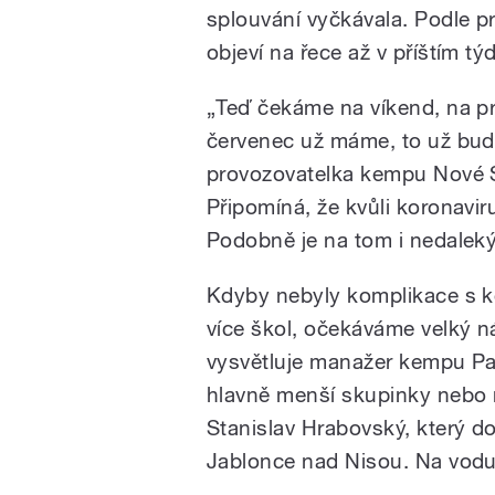
splouvání vyčkávala. Podle 
objeví na řece až v příštím tý
„Teď čekáme na víkend, na pr
červenec už máme, to už bude 
provozovatelka kempu Nové S
Připomíná, že kvůli koronaviru
Podobně je na tom i nedalek
Kdyby nebyly komplikace s ko
více škol, očekáváme velký n
vysvětluje manažer kempu Pav
hlavně menší skupinky nebo ro
Stanislav Hrabovský, který d
Jablonce nad Nisou. Na vodu 