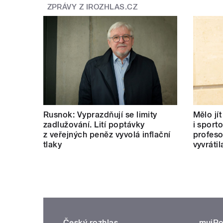
ZPRÁVY Z IROZHLAS.CZ
Rusnok: Vyprazdňují se limity
Mělo jí
zadlužování. Lití poptávky
i sport
z veřejných peněz vyvolá inflační
profeso
tlaky
vyvrátil
Český rozhlas
mujRo