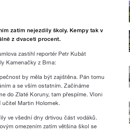
ím zatím nejezdily školy. Kempy tak v
lně z dvaceti procent.
mlova zastihl reportér Petr Kubát
oly Kamenačky z Brna:
pečnost by měla být zajištěna. Pán tomu
ním a se vším ostatním. Začínáme
e do Zlaté Koruny, tam přespíme. Vloni
čí učitel Martin Holomek.
ily ve všední dny drtivou část vodáků.
rovým omezením zatím většina škol se