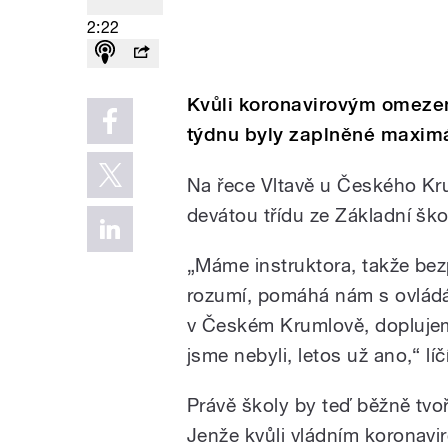
2:22
Kvůli koronavirovým omezen
týdnu byly zaplněné maximá
Na řece Vltavě u Českého Kru
devátou třídu ze Základní šk
„Máme instruktora, takže bez
rozumí, pomáhá nám s ovládá
v Českém Krumlově, doplujem
jsme nebyli, letos už ano,“ lí
Právě školy by teď běžně tvoř
Jenže kvůli vládním koronavi