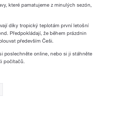
avy, které pamatujeme z minulých sezón,
jí díky tropický teplotám první letošní
end. Předpokládají, že během prázdnin
splouvat především Češi.
i poslechněte online, nebo si ji stáhněte
i počítačů.