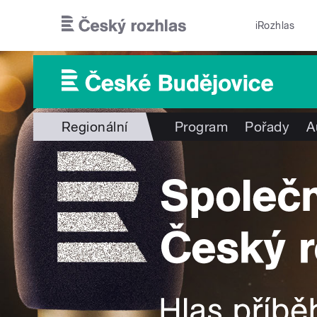
Přejít k hlavnímu obsahu
iRozhlas
Regionální
Program
Pořady
A