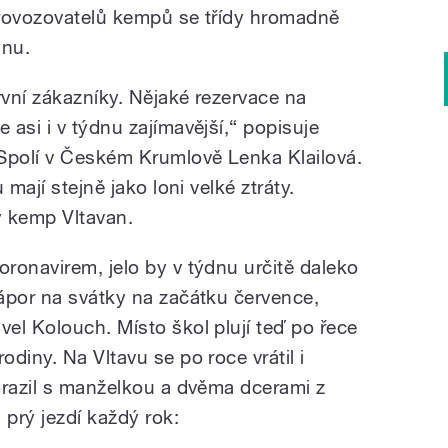
provozovatelů kempů se třídy hromadně
dnu.
vní zákazníky. Nějaké rezervace na
asi i v týdnu zajímavější,“ popisuje
polí v Českém Krumlově Lenka Klailová.
 mají stejně jako loni velké ztráty.
ý kemp Vltavan.
ronavirem, jelo by v týdnu určitě daleko
ápor na svátky na začátku července,
el Kolouch. Místo škol plují teď po řece
diny. Na Vltavu se po roce vrátil i
orazil s manželkou a dvěma dcerami z
prý jezdí každý rok: