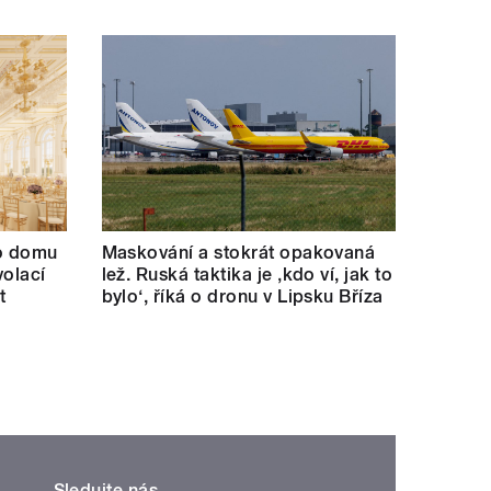
ho domu
Maskování a stokrát opakovaná
volací
lež. Ruská taktika je ‚kdo ví, jak to
t
bylo‘, říká o dronu v Lipsku Bříza
Sledujte nás