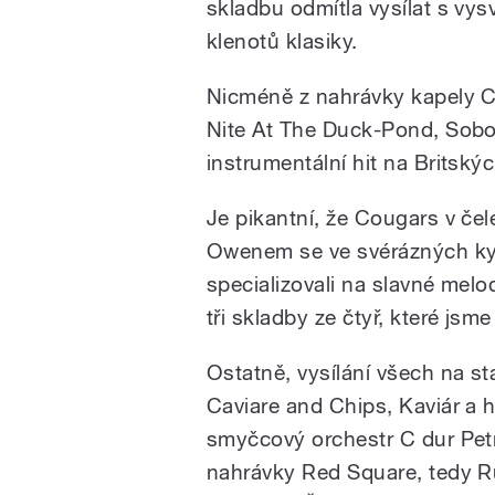
skladbu odmítla vysílat s vys
klenotů klasiky.
Nicméně z nahrávky kapely 
Nite At The Duck-Pond, Sobot
instrumentální hit na Britský
Je pikantní, že Cougars v če
Owenem se ve svérázných ky
specializovali na slavné melo
tři skladby ze čtyř, které jsme
Ostatně, vysílání všech na s
Caviare and Chips, Kaviár a 
smyčcový orchestr C dur Petra
nahrávky Red Square, tedy R