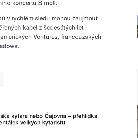
ího koncertu B moll.
ónů v rychlém sledu mohou zaujmout
řených kapel z šedesátých let –
 amerických Ventures, francouzských
hadows.
ská kytara nebo Čajovna – přehlídka
ntálek velkých kytaristů