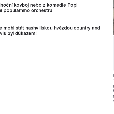
ůlnoční kovboj nebo z komedie Popi
í populárního orchestru
e mohl stát nashvillskou hvězdou country and
vis byl důkazem!