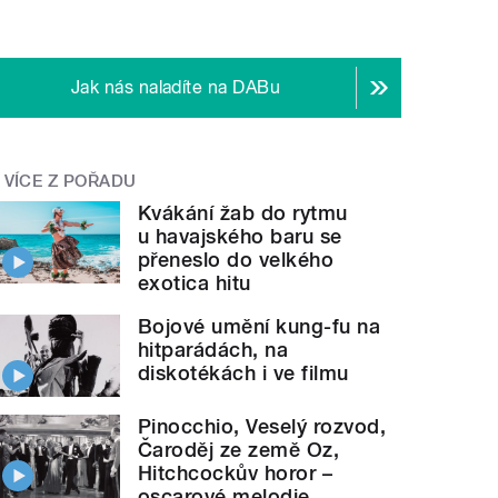
Jak nás naladíte na DABu
VÍCE Z POŘADU
Kvákání žab do rytmu
u havajského baru se
přeneslo do velkého
exotica hitu
Bojové umění kung-fu na
hitparádách, na
diskotékách i ve filmu
Pinocchio, Veselý rozvod,
Čaroděj ze země Oz,
Hitchcockův horor –
oscarové melodie