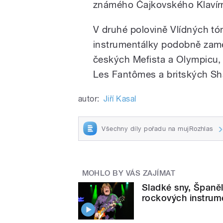
známého Čajkovského Klavírn
V druhé polovině Vlídných t
instrumentálky podobně zamě
českých Mefista a Olympicu,
Les Fantômes a britských S
autor:
Jiří Kasal
Všechny díly pořadu na mujRozhlas
MOHLO BY VÁS ZAJÍMAT
Sladké sny, Španěl
rockových instrume