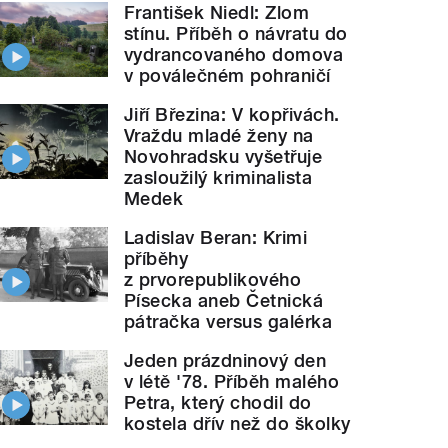
František Niedl: Zlom
stínu. Příběh o návratu do
vydrancovaného domova
v poválečném pohraničí
Jiří Březina: V kopřivách.
Vraždu mladé ženy na
Novohradsku vyšetřuje
zasloužilý kriminalista
Medek
Ladislav Beran: Krimi
příběhy
z prvorepublikového
Písecka aneb Četnická
pátračka versus galérka
Jeden prázdninový den
v létě '78. Příběh malého
Petra, který chodil do
kostela dřív než do školky