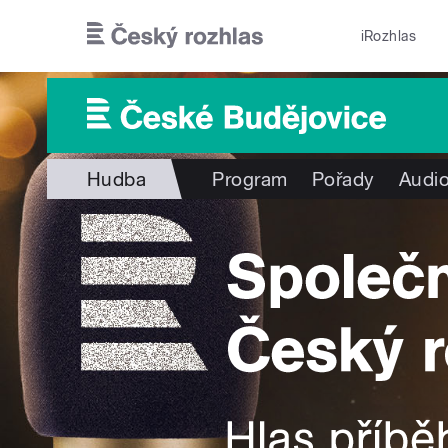
Přejít k hlavnímu obsahu
iRozhlas
Hudba
Program
Pořady
Audio