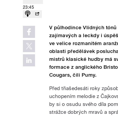
23:45
V půlhodince Vlídných tónů
zajímavých a leckdy i úspěš
ve velice rozmanitém aranžm
oblasti předělávek posluch
mistrů klasické hudby má s
formace z anglického Bristo
Cougars, čili Pumy.
Před třiašedesáti roky způsob
uchopením melodie z Čajkovs
by si o osudu svého díla pomy
strážce dobrých mravů a spr