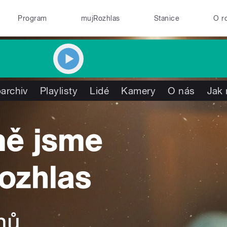
Program
mujRozhlas
Stanice
O r
archiv
Playlisty
Lidé
Kamery
O nás
Jak 