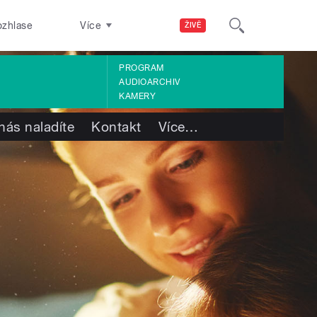
ozhlase
Více
ŽIVĚ
PROGRAM
AUDIOARCHIV
KAMERY
nás naladíte
Kontakt
Více
…