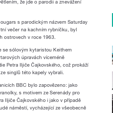
větlením, že jde o parodii a znevážení
Cougars s parodickým názvem Saturday
ní večer na kachním rybníčku, byl
ch ostrovech v roce 1963.
le se sólovým kytaristou Keithem
tarových úpravách víceméně
die Petra Iljiče Čajkovského, což prokáží
 ze singlů této kapely vybrali.
tanicích BBC bylo zapovězeno: jako
hranolky, s motivem ze Serenády pro
 Iljiče Čajkovského i jako v případě
udé náměstí, vycházející ze všeobecně