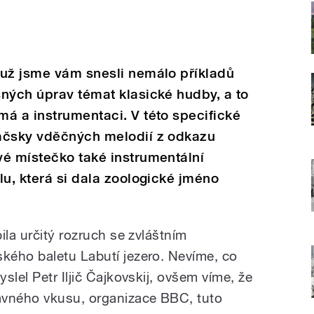
 už jsme vám snesli nemálo příkladů
ných úprav témat klasické hudby, a to
á a instrumentaci. V této specifické
ačsky vděčných melodií z odkazu
vé místečko také instrumentální
lu, která si dala zoologické jméno
ila určitý rozruch se zvláštním
kého baletu Labutí jezero. Nevíme, co
slel Petr Iljič Čajkovskij, ovšem víme, že
ávného vkusu, organizace BBC, tuto