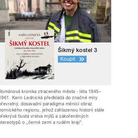
Šikmý kostel 3
Koupit
Románová kronika ztraceného města - léta 1945–
1961. Karin Lednická předkládá do značné míry
převratný, dosavadní paradigma měnící obraz
hornického regionu, jehož zahlazenou historii stále
překrývá tlustá vrstva mýtů a zakořeněných
stereotypů o „černé zemi a rudém kraji“.