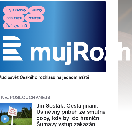
Hry a četby
Krimi
Pohádky
Pořady
Živé vysílání
Audiosvět Českého rozhlasu na jednom místě
NEJPOSLOUCHANĚJŠÍ
Jiří Šesták: Cesta jinam.
Úsměvný příběh ze smutné
doby, kdy byl do hraniční
Šumavy vstup zakázán