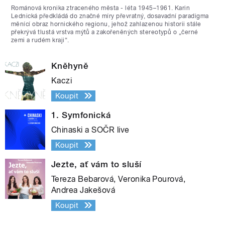
Románová kronika ztraceného města - léta 1945–1961. Karin
Lednická předkládá do značné míry převratný, dosavadní paradigma
měnící obraz hornického regionu, jehož zahlazenou historii stále
překrývá tlustá vrstva mýtů a zakořeněných stereotypů o „černé
zemi a rudém kraji“.
Kněhyně
Kaczi
Koupit
1. Symfonická
Chinaski a SOČR live
Koupit
Jezte, ať vám to sluší
Tereza Bebarová, Veronika Pourová,
Andrea Jakešová
Koupit