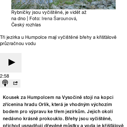
Rybníčky jsou vyčištěné, je vidět až
na dno | Foto:
Irena Šarounová
,
Český rozhlas
Tři jezírka u Humpolce mají vyčištěné břehy a křišťálově
průzračnou vodu
2:58
Kousek za Humpolcem na Vysočině stojí na kopci
zřícenina hradu Orlík, která je vhodným výchozím
bodem pro výpravu ke třem jezírkům. Jejich okolí
nedávno krásně prokouklo. Břehy jsou vyčištěné,
příchod usnadňují dřevěné můstky a voda je křišťálově