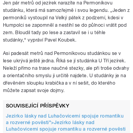
Jen pár metrů od jezírek narazíte na Permoníkovu
studánku, která má samozřejmě i svou legendu. „Jeden z
permoníků vystoupil na Velký pátek z podzemí, kdesi v
Humpolci se zapomněl a nestihl se do půlnoci vrátit pod
zem. Bloudil tady po lese a zastavil se i u téhle
studánky,“ vypráví Pavel Koubek.
Asi padesát metrů nad Permoníkovou studánkou se v
lese ukrývá ještě jedna. Říká se jí studánka U Tří jezírek.
Neleží přímo na trase naučné stezky, ale při troše odvahy
a orientačního smyslu ji určitě najdete. U studánky je na
dřevěném sloupku krabička a v ní sešit, do kterého
můžete zapsat svoje dojmy.
SOUVISEJÍCÍ PŘÍSPĚVKY
Jezírko lásky nad Luhačovicemi spojuje romantiku
a rozverné pověsti">
Jezírko lásky nad
Luhačovicemi spojuje romantiku a rozverné pověsti