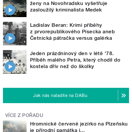
ženy na Novohradsku vyšetřuje
zasloužilý kriminalista Medek
Ladislav Beran: Krimi příběhy
z prvorepublikového Písecka aneb
Četnická pátračka versus galérka
Jeden prázdninový den v létě '78.
Příběh malého Petra, který chodil do
kostela dřív než do školky
Jak nás naladíte na DABu
VÍCE Z POŘADU
Hromnické červené jezírko na Plzeňsku
je přírodní památka i...