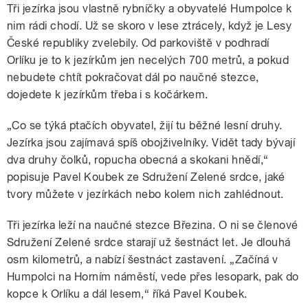
Tři jezírka jsou vlastně rybníčky a obyvatelé Humpolce k
nim rádi chodí. Už se skoro v lese ztrácely, když je Lesy
České republiky zvelebily. Od parkoviště v podhradí
Orlíku je to k jezírkům jen necelých 700 metrů, a pokud
nebudete chtít pokračovat dál po naučné stezce,
dojedete k jezírkům třeba i s kočárkem.
„Co se týká ptačích obyvatel, žijí tu běžné lesní druhy.
Jezírka jsou zajímavá spíš obojživelníky. Vidět tady bývají
dva druhy čolků, ropucha obecná a skokani hnědí,“
popisuje Pavel Koubek ze Sdružení Zelené srdce, jaké
tvory můžete v jezírkách nebo kolem nich zahlédnout.
Tři jezírka leží na naučné stezce Březina. O ni se členové
Sdružení Zelené srdce starají už šestnáct let. Je dlouhá
osm kilometrů, a nabízí šestnáct zastavení. „Začíná v
Humpolci na Horním náměstí, vede přes lesopark, pak do
kopce k Orlíku a dál lesem,“ říká Pavel Koubek.