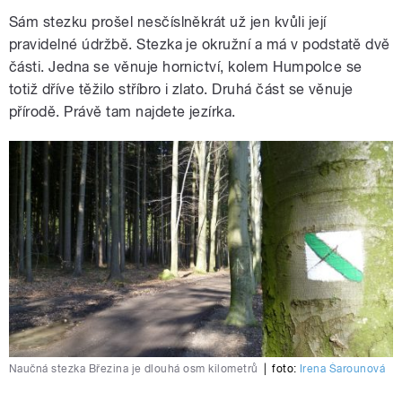
Sám stezku prošel nesčíslněkrát už jen kvůli její
pravidelné údržbě. Stezka je okružní a má v podstatě dvě
části. Jedna se věnuje hornictví, kolem Humpolce se
totiž dříve těžilo stříbro i zlato. Druhá část se věnuje
přírodě. Právě tam najdete jezírka.
Naučná stezka Březina je dlouhá osm kilometrů
|
foto:
Irena Šarounová