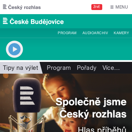
Přejít k hlavnímu obsahu
MENU
ŽIVĚ
PROGRAM
AUDIOARCHIV
KAMERY
Tipy na výlet
Program
Pořady
Více
…