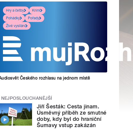
Hry a četby
Krimi
Pohádky
Pořady
Živé vysílání
Audiosvět Českého rozhlasu na jednom místě
NEJPOSLOUCHANĚJŠÍ
Jiří Šesták: Cesta jinam.
Úsměvný příběh ze smutné
doby, kdy byl do hraniční
Šumavy vstup zakázán