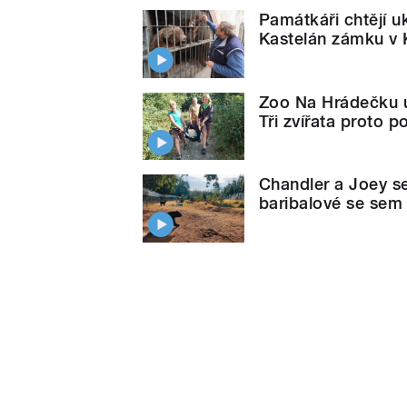
Památkáři chtějí 
Kastelán zámku v 
Zoo Na Hrádečku u
Tři zvířata proto 
Chandler a Joey s
baribalové se sem