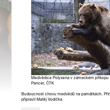
Medvědice Polyxena v zámeckém příkopu v
Pancer, ČTK
Budoucnost chovu medvědů na památkách. Přím
připravil Matěj Vodička