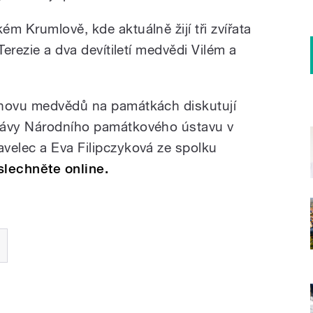
m Krumlově, kde aktuálně žijí tři zvířata
Terezie a dva devítiletí medvědi Vilém a
chovu medvědů na památkách diskutují
rávy Národního památkového ústavu v
velec a Eva Filipczyková ze spolku
slechněte online.