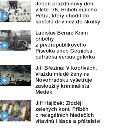
Jeden prázdninový den
v létě '78. Příběh malého
Petra, který chodil do
kostela dřív než do školky
Ladislav Beran: Krimi
příběhy
z prvorepublikového
Písecka aneb Četnická
pátračka versus galérka
Jiří Březina: V kopřivách.
Vraždu mladé ženy na
Novohradsku vyšetřuje
zasloužilý kriminalista
Medek
Jiří Hájíček: Zloději
zelených koní. Příběh
o nelegálních hledačích
vltavínů i lásce a přátelství