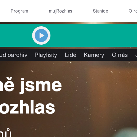
Program
mujRozhlas
Stanice
O r
udioarchiv
Playlisty
Lidé
Kamery
O nás