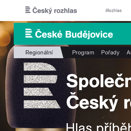
Přejít k hlavnímu obsahu
iRozhlas
Regionální
Program
Pořady
A