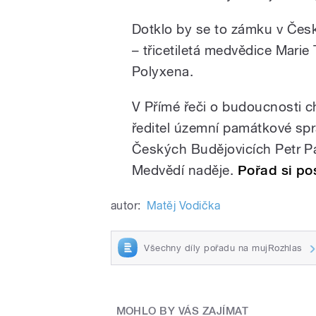
Dotklo by se to zámku v České
– třicetiletá medvědice Marie 
Polyxena.
V Přímé řeči o budoucnosti 
ředitel územní památkové sp
Českých Budějovicích Petr Pa
Medvědí naděje.
Pořad si po
autor:
Matěj Vodička
Všechny díly pořadu na mujRozhlas
MOHLO BY VÁS ZAJÍMAT