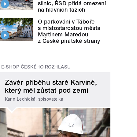
silnic, ŘSD přidá omezení
na hlavních tazích
O parkování v Táboře
s místostarostou města
Martinem Maredou
z České pirátské strany
E-SHOP ČESKÉHO ROZHLASU
Závěr příběhu staré Karviné,
který měl zůstat pod zemí
Karin Lednická, spisovatelka