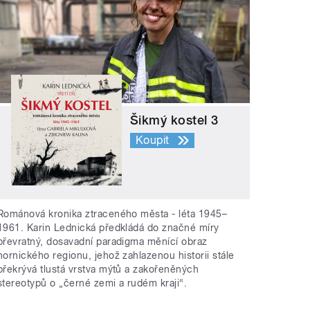
Šikmý kostel 3
Koupit
Románová kronika ztraceného města - léta 1945–
1961. Karin Lednická předkládá do značné míry
převratný, dosavadní paradigma měnící obraz
hornického regionu, jehož zahlazenou historii stále
překrývá tlustá vrstva mýtů a zakořeněných
stereotypů o „černé zemi a rudém kraji“.