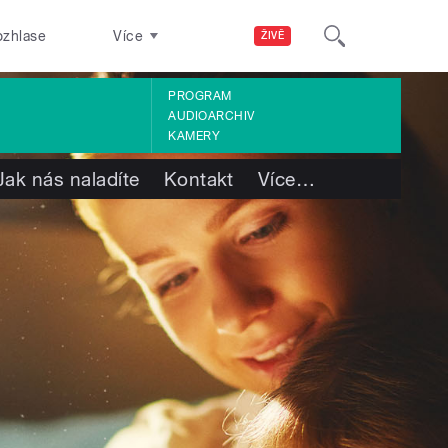
ozhlase
Více
ŽIVĚ
PROGRAM
AUDIOARCHIV
KAMERY
Jak nás naladíte
Kontakt
Více
…