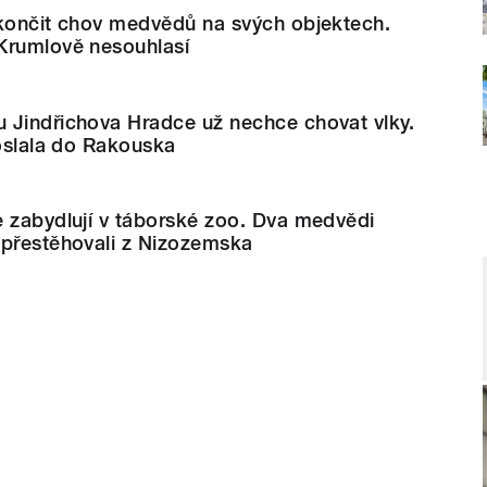
ukončit chov medvědů na svých objektech.
Krumlově nesouhlasí
 Jindřichova Hradce už nechce chovat vlky.
poslala do Rakouska
e zabydlují v táborské zoo. Dva medvědi
 přestěhovali z Nizozemska