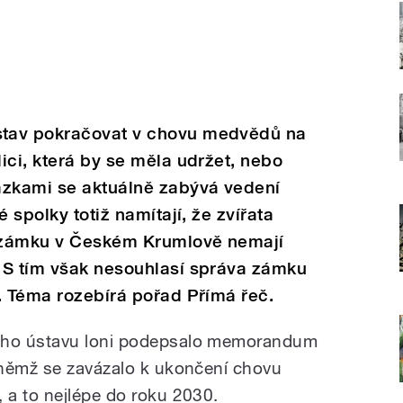
tav pokračovat v chovu medvědů na
ici, která by se měla udržet, nebo
ázkami se aktuálně zabývá vedení
 spolky totiž namítají, že zvířata
 zámku v Českém Krumlově nemají
 S tím však nesouhlasí správa zámku
. Téma rozebírá pořad Přímá řeč.
ého ústavu loni podepsalo memorandum
 němž se zavázalo k ukončení chovu
 a to nejlépe do roku 2030.