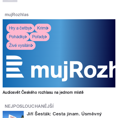
mujRozhlas
Hry a četby
Krimi
Pohádky
Pořady
Živé vysílání
Audiosvět Českého rozhlasu na jednom místě
NEJPOSLOUCHANĚJŠÍ
Jiří Šesták: Cesta jinam. Úsměvný