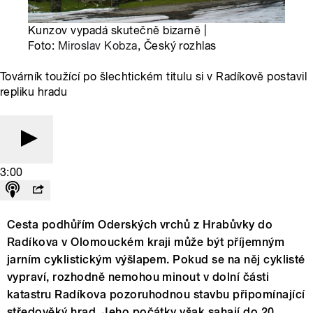
Kunzov vypadá skutečně bizarně |
Foto:
Miroslav Kobza
, Český rozhlas
Továrník toužící po šlechtickém titulu si v Radíkově postavil
repliku hradu
3:00
Cesta podhůřím Oderských vrchů z Hrabůvky do
Radíkova v Olomouckém kraji může být příjemným
jarním cyklistickým výšlapem. Pokud se na něj cyklisté
vypraví, rozhodně nemohou minout v dolní části
katastru Radíkova pozoruhodnou stavbu připomínající
středověký hrad. Jeho počátky však sahají do 20.