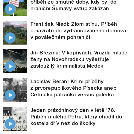
příběh ze smutné doby, kdy byl do
hraniční Šumavy vstup zakázán
František Niedl: Zlom stínu. Příběh
o návratu do vydrancovaného domova
v poválečném pohraničí
Jiří Březina: V kopřivách. Vraždu mladé
ženy na Novohradsku vyšetřuje
zasloužilý kriminalista Medek
Ladislav Beran: Krimi příběhy
z prvorepublikového Písecka aneb
Četnická pátračka versus galérka
Jeden prázdninový den v létě '78.
Příběh malého Petra, který chodil do
kostela dřív než do školky