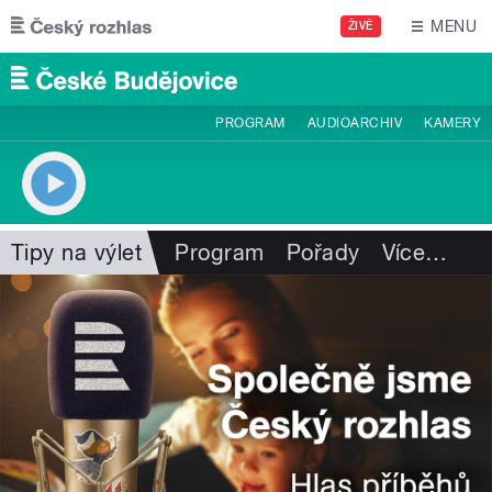
Přejít k hlavnímu obsahu
MENU
ŽIVĚ
PROGRAM
AUDIOARCHIV
KAMERY
Tipy na výlet
Program
Pořady
Více
…