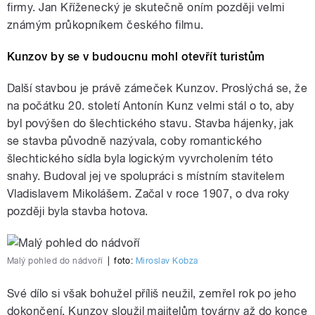
firmy. Jan Kříženecký je skutečně oním později velmi
známým průkopníkem českého filmu.
Kunzov by se v budoucnu mohl otevřít turistům
Další stavbou je právě zámeček Kunzov. Proslýchá se, že
na počátku 20. století Antonín Kunz velmi stál o to, aby
byl povýšen do šlechtického stavu. Stavba hájenky, jak
se stavba původně nazývala, coby romantického
šlechtického sídla byla logickým vyvrcholením této
snahy. Budoval jej ve spolupráci s místním stavitelem
Vladislavem Mikolášem. Začal v roce 1907, o dva roky
později byla stavba hotova.
Malý pohled do nádvoří
|
foto:
Miroslav Kobza
Své dílo si však bohužel příliš neužil, zemřel rok po jeho
dokončení. Kunzov sloužil majitelům továrny až do konce