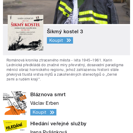
Šikmý kostel 3
Koupit
Románová kronika ztraceného města - léta 1945–1961. Karin
Lednická předkládá do značné míry převratný, dosavadní paradigma
měnící obraz hornického regionu, jehož zahlazenou historii stále
překrývá tlustá vrstva mýtů a zakořeněných stereotypů o „černé
zemi a rudém kraji“.
Bláznova smrt
Václav Erben
Koupit
Hledání veřejné služby
Irena Ryšánková