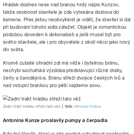
Hrádek dodnes nese nad branou hrdý nápis Kunzov,
takže osobnost stavitele je zde vytesána doslova do
kamene. Přes jistou neobvyklost je vidět, že stavitel si dal
při budování tohoto sídla záležet. Objekt je romantickou
podobou doveden k dokonalosti a jistě musel být pro
svého stavitele, ale i pro obyvatele z okolí něco jako nový
div světa.
Kromě zubaté ohradní zdi má věže i bytelnou bránu,
nechybí sochařská výzdoba představující různé draky,
čerty a čarodějnice. Bránu střeží dvojice českých lvů a
nad vstupní brankou pro pěší najdeme sovu.
Zadní trakt hrádku střeží tato věž
|
foto:
Miroslav Kobza
Antonína Kunze proslavily pumpy a čerpadla
Kdo byl člověk, který si zde nechal vybudovat neobvyklé