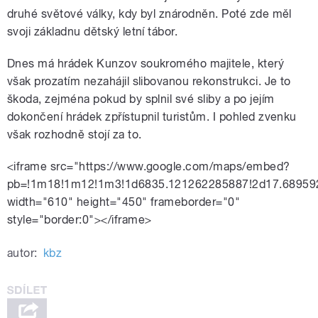
druhé světové války, kdy byl znárodněn. Poté zde měl
svoji základnu dětský letní tábor.
Dnes má hrádek Kunzov soukromého majitele, který
však prozatím nezahájil slibovanou rekonstrukci. Je to
škoda, zejména pokud by splnil své sliby a po jejím
dokončení hrádek zpřístupnil turistům. I pohled zvenku
však rozhodně stojí za to.
<iframe src="https://www.google.com/maps/embed?
pb=!1m18!1m12!1m3!1d6835.121262285887!2d17.689592
width="610" height="450" frameborder="0"
style="border:0"></iframe>
autor:
kbz