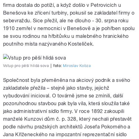
firma dostala do potíží, a když došlo v Petrovicích u
Benešova ke zřícení turbíny, pokusil se zakladatel firmy o
sebevraždu. Sice přežil, ale ne dlouho - 30. srpna roku
1910 zemřel v nemocnici v Benešově a je pohřben spolu
se svou rodinou na hřbitůvku u malebného hranického
poutního místa nazývaného Kostelíček.
Vstup pro pěší hlídá sova
|
foto:
Miroslav Kobza
Společnost byla přeměněna na akciový podnik a svého
zakladatele přežila – stejně jako stavby, jejichž
vybudování inicioval. O továrně jsme se zmínili, další
pozoruhodnou stavbou pak byla vila, která sloužila také
jako administrativní sídlo firmy. V roce 1892 zakoupili
manželé Kunzovi dům č. p. 328, který nechali přestavět
podle návrhu pražských architektů Josefa Pokorného a
Jana Kříženeckého na impozantní reprezentační sídlo