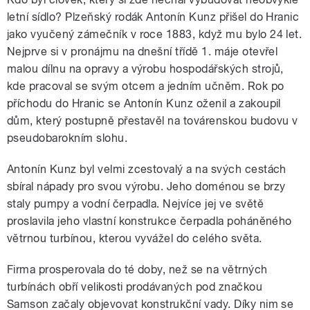
letní sídlo? Plzeňský rodák Antonín Kunz přišel do Hranic
jako vyučený zámečník v roce 1883, když mu bylo 24 let.
Nejprve si v pronájmu na dnešní třídě 1. máje otevřel
malou dílnu na opravy a výrobu hospodářských strojů,
kde pracoval se svým otcem a jedním učněm. Rok po
příchodu do Hranic se Antonín Kunz oženil a zakoupil
dům, který postupně přestavěl na továrenskou budovu v
pseudobarokním slohu.
Antonín Kunz byl velmi zcestovalý a na svých cestách
sbíral nápady pro svou výrobu. Jeho doménou se brzy
staly pumpy a vodní čerpadla. Nejvíce jej ve světě
proslavila jeho vlastní konstrukce čerpadla poháněného
větrnou turbínou, kterou vyvážel do celého světa.
Firma prosperovala do té doby, než se na větrných
turbínách obří velikosti prodávaných pod značkou
Samson začaly objevovat konstrukční vady. Díky nim se