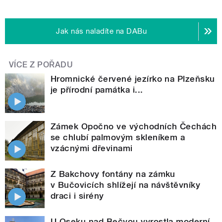
Jak nás naladíte na DABu
VÍCE Z POŘADU
Hromnické červené jezírko na Plzeňsku
je přírodní památka i...
Zámek Opočno ve východních Čechách
se chlubí palmovým skleníkem a
vzácnými dřevinami
Z Bakchovy fontány na zámku
v Bučovicích shlížejí na návštěvníky
draci i sirény
U Oseku nad Bečvou vyrostla moderní