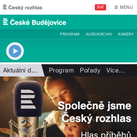
Přejít k hlavnímu obsahu
MENU
ŽIVĚ
PROGRAM
AUDIOARCHIV
KAMERY
Aktuální dění
Program
Pořady
Více
…