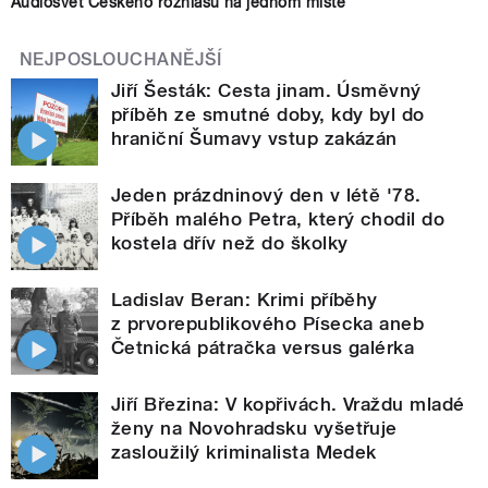
Audiosvět Českého rozhlasu na jednom místě
NEJPOSLOUCHANĚJŠÍ
Jiří Šesták: Cesta jinam. Úsměvný
příběh ze smutné doby, kdy byl do
hraniční Šumavy vstup zakázán
Jeden prázdninový den v létě '78.
Příběh malého Petra, který chodil do
kostela dřív než do školky
Ladislav Beran: Krimi příběhy
z prvorepublikového Písecka aneb
Četnická pátračka versus galérka
Jiří Březina: V kopřivách. Vraždu mladé
ženy na Novohradsku vyšetřuje
zasloužilý kriminalista Medek