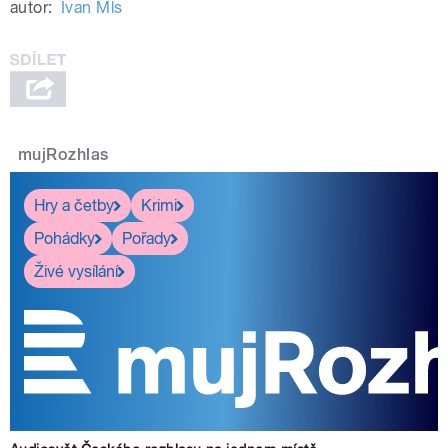
autor:
Ivan Mls
mujRozhlas
Hry a četby
Krimi
Pohádky
Pořady
Živé vysílání