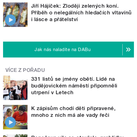
Jiří Hájíček: Zloději zelených koní.
Příběh o nelegálních hledačích vltavínů
i lásce a přátelství
Jak nás naladíte na DABu
VÍCE Z POŘADU
331 listů se jmény obětí. Lidé na
budějovickém náměstí připomněli
utrpení v Letech
K zápisům chodí děti připravené,
mnoho z nich má ale vady řeči