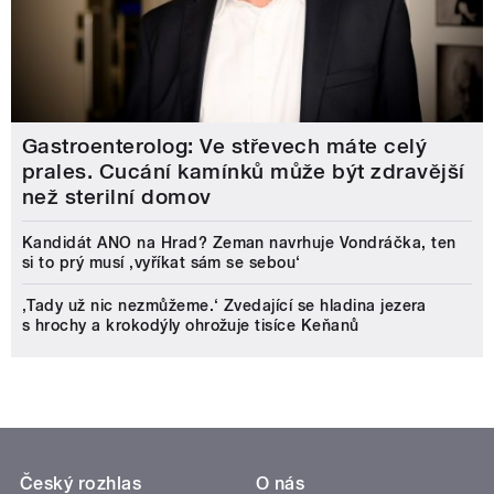
Gastroenterolog: Ve střevech máte celý
prales. Cucání kamínků může být zdravější
než sterilní domov
Kandidát ANO na Hrad? Zeman navrhuje Vondráčka, ten
si to prý musí ‚vyříkat sám se sebou‘
‚Tady už nic nezmůžeme.‘ Zvedající se hladina jezera
s hrochy a krokodýly ohrožuje tisíce Keňanů
Český rozhlas
O nás