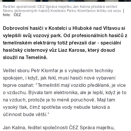
Ředitel společnosti ČEZ Správa majetku Jan Kalina předává veliteli
Sboru dobrovolných hasičů Kostelec Petru Klomfarovi klíčku od vozu
|
foto:
ČEZ
Dobrovolní hasiči v Kostelci u Hluboké nad Vltavou si
vylepšili svůj vozový park. Od profesionálních hasičů z
temelínském elektrárny totiž převzali dar - speciální
hasičský cisternový vůz Liaz Karosa, který dosud
sloužil na Temelíně.
Velitel sboru Petr Klomfar je s vylepšením techniky
spokojen, i když, jak řekl, musí hasiči nové vybavení
teprve osahat: "Temelínští mají vozidlo předělané, je více
o vzduchu. Bývala tam elektronika, ale je lepší, když je to
na vzduch, protože je to méně poruchově. Mají tam
vysoký tlak, čímž spotřeba vody nebude taková a
účinnost bude větší."
Jan Kalina, ředitel společnosti ČEZ Správa majetku,