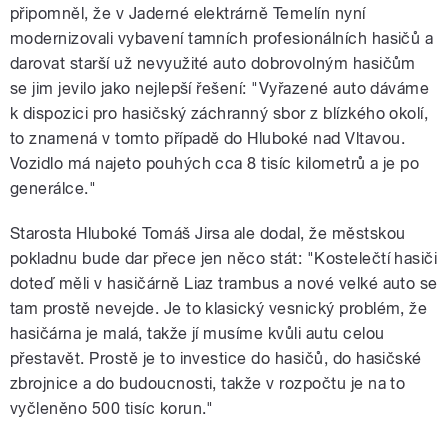
připomněl, že v Jaderné elektrárně Temelín nyní
modernizovali vybavení tamních profesionálních hasičů a
darovat starší už nevyužité auto dobrovolným hasičům
se jim jevilo jako nejlepší řešení: "Vyřazené auto dáváme
k dispozici pro hasičský záchranný sbor z blízkého okolí,
to znamená v tomto případě do Hluboké nad Vltavou.
Vozidlo má najeto pouhých cca 8 tisíc kilometrů a je po
generálce."
Starosta Hluboké Tomáš Jirsa ale dodal, že městskou
pokladnu bude dar přece jen něco stát: "Kostelečtí hasiči
doteď měli v hasičárně Liaz trambus a nové velké auto se
tam prostě nevejde. Je to klasický vesnický problém, že
hasičárna je malá, takže jí musíme kvůli autu celou
přestavět. Prostě je to investice do hasičů, do hasičské
zbrojnice a do budoucnosti, takže v rozpočtu je na to
vyčleněno 500 tisíc korun."