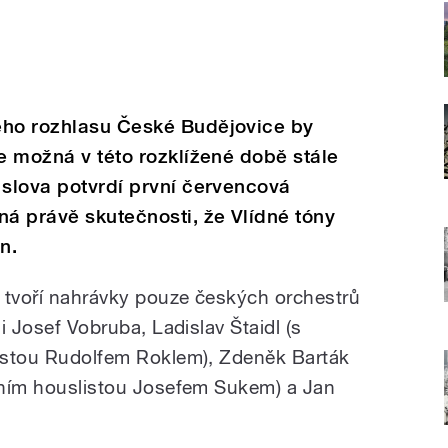
ého rozhlasu České Budějovice by
je možná v této rozklížené době stále
 slova potvrdí první červencová
á právě skutečnosti, že Vlídné tóny
n.
ej tvoří nahrávky pouze českých orchestrů
li Josef Vobruba, Ladislav Štaidl (s
ristou Rudolfem Roklem), Zdeněk Barták
osním houslistou Josefem Sukem) a Jan