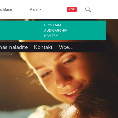
ozhlase
Více
ŽIVĚ
PROGRAM
AUDIOARCHIV
KAMERY
nás naladíte
Kontakt
Více
…