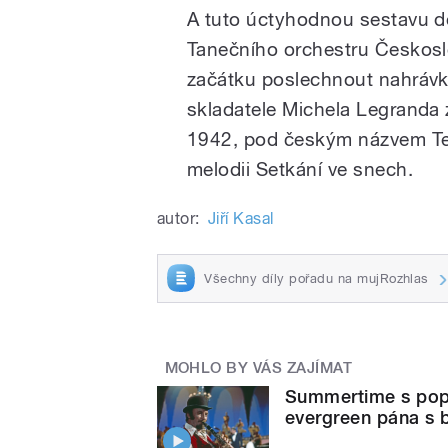
A tuto úctyhodnou sestavu dop
Tanečního orchestru Českosl
začátku poslechnout nahráv
skladatele Michela Legranda
1942, pod českým názvem Tehd
melodii Setkání ve snech.
autor:
Jiří Kasal
Všechny díly pořadu na mujRozhlas
MOHLO BY VÁS ZAJÍMAT
Summertime s popu
evergreen pána s b