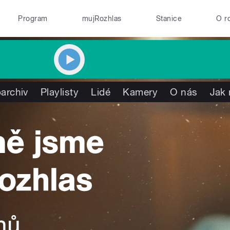
Program
mujRozhlas
Stanice
O r
archiv
Playlisty
Lidé
Kamery
O nás
Jak 