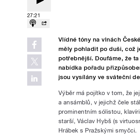
27:21
Vlídné tóny na vlnách Česk
měly pohladit po duši, což 
potřebnější. Doufáme, že ta
nabídka pořadu přizpůsoben
jsou vysílány ve sváteční de
Výběr má pojítko v tom, že j
a ansámblů, v jejichž čele stá
prominentním sólistou, klaví
starší, Václav Hybš (s virtu
Hrábek s Pražskými smyčci.