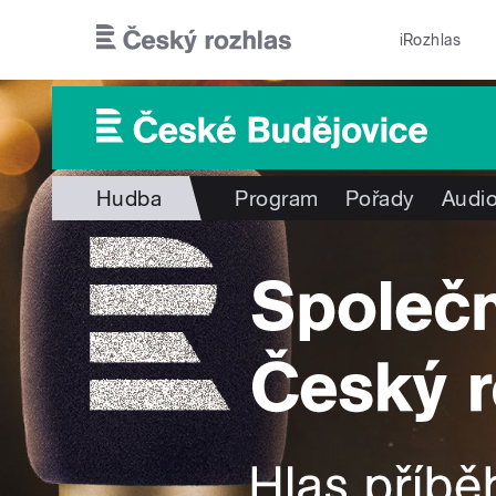
Přejít k hlavnímu obsahu
iRozhlas
Hudba
Program
Pořady
Audio