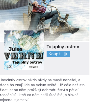
Tajuplný ostrov
Koupit
Lincolnův ostrov nikdo nikdy na mapě nenašel, a
přece ho znají lidé na celém světě. Už déle než sto
třicet let na něm prožívají dobrodružství s pěticí
trosečníků, kteří na něm našli útočiště, a hlavně
nejedno tajemství.