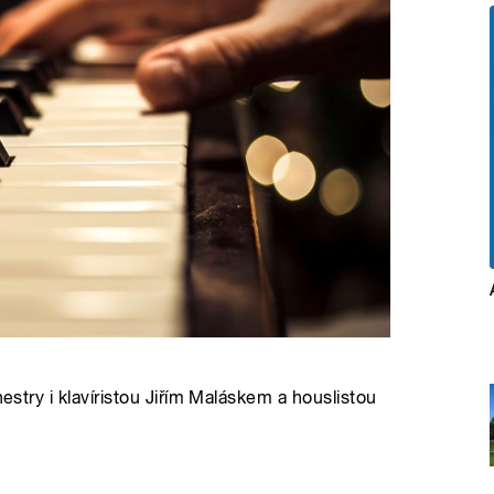
hestry i klavíristou Jiřím Maláskem a houslistou