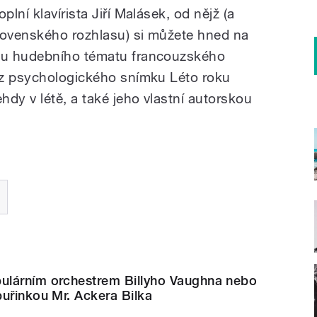
lní klavírista Jiří Malásek, od nějž (a
ovenského rozhlasu) si můžete hned na
ku hudebního tématu francouzského
 z psychologického snímku Léto roku
y v létě, a také jeho vlastní autorskou
lárním orchestrem Billyho Vaughna nebo
uřinkou Mr. Ackera Bilka