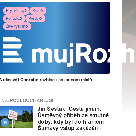
Hry a četby
Krimi
Pohádky
Pořady
Živé vysílání
Audiosvět Českého rozhlasu na jednom místě
NEJPOSLOUCHANĚJŠÍ
Jiří Šesták: Cesta jinam.
Úsměvný příběh ze smutné
doby, kdy byl do hraniční
Šumavy vstup zakázán