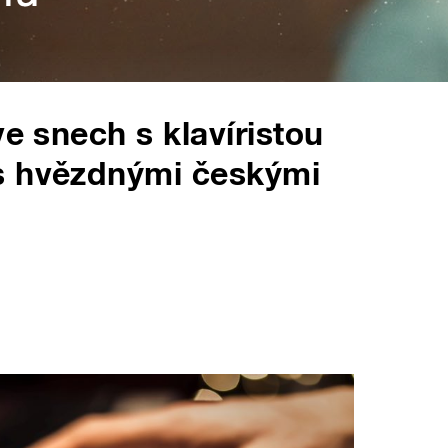
ve snech s klavíristou
s hvězdnými českými