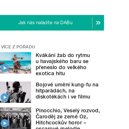
Jak nás naladíte na DABu
VÍCE Z POŘADU
Kvákání žab do rytmu
u havajského baru se
přeneslo do velkého
exotica hitu
Bojové umění kung-fu na
hitparádách, na
diskotékách i ve filmu
Pinocchio, Veselý rozvod,
Čaroděj ze země Oz,
Hitchcockův horor –
oscarové melodie