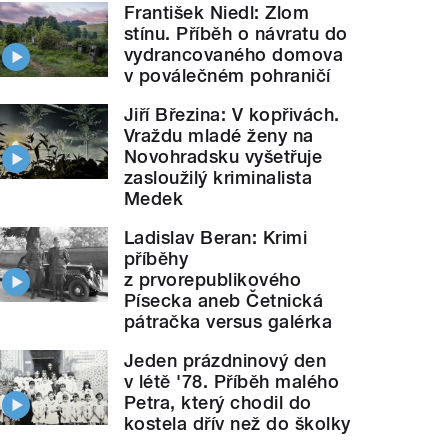
František Niedl: Zlom
stínu. Příběh o návratu do
vydrancovaného domova
v poválečném pohraničí
Jiří Březina: V kopřivách.
Vraždu mladé ženy na
Novohradsku vyšetřuje
zasloužilý kriminalista
Medek
Ladislav Beran: Krimi
příběhy
z prvorepublikového
Písecka aneb Četnická
pátračka versus galérka
Jeden prázdninový den
v létě '78. Příběh malého
Petra, který chodil do
kostela dřív než do školky