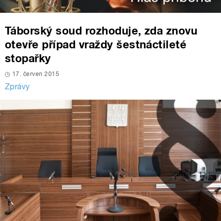
Táborský soud rozhoduje, zda znovu
otevře případ vraždy šestnáctileté
stopařky
17. červen 2015
Zprávy