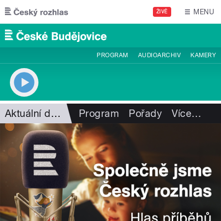
Přejít k hlavnímu obsahu
MENU
ŽIVĚ
PROGRAM
AUDIOARCHIV
KAMERY
Aktuální dění
Program
Pořady
Více
…