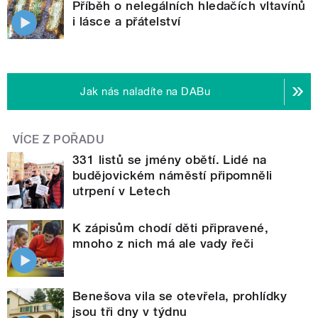
Příběh o nelegálních hledačích vltavínů
i lásce a přátelství
Jak nás naladíte na DABu
VÍCE Z POŘADU
331 listů se jmény obětí. Lidé na
budějovickém náměstí připomněli
utrpení v Letech
K zápisům chodí děti připravené,
mnoho z nich má ale vady řeči
Benešova vila se otevřela, prohlídky
jsou tři dny v týdnu