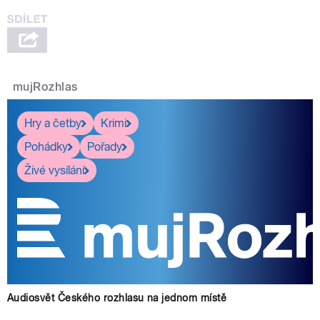
mujRozhlas
Hry a četby
Krimi
Pohádky
Pořady
Živé vysílání
Audiosvět Českého rozhlasu na jednom místě