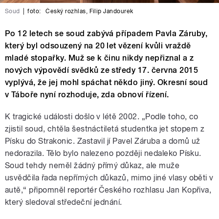
Soud
|
foto:
Český rozhlas
,
Filip Jandourek
Po 12 letech se soud zabývá případem Pavla Záruby,
který byl odsouzený na 20 let vězení kvůli vraždě
mladé stopařky. Muž se k činu nikdy nepřiznal a z
nových výpovědí svědků ze středy 17. června 2015
vyplývá, že jej mohl spáchat někdo jiný. Okresní soud
v Táboře nyní rozhoduje, zda obnoví řízení.
K tragické události došlo v létě 2002. „Podle toho, co
zjistil soud, chtěla šestnáctiletá studentka jet stopem z
Písku do Strakonic. Zastavil jí Pavel Záruba a domů už
nedorazila. Tělo bylo nalezeno později nedaleko Písku.
Soud tehdy neměl žádný přímý důkaz, ale muže
usvědčila řada nepřímých důkazů, mimo jiné vlasy oběti v
autě,“ připomněl reportér Českého rozhlasu Jan Kopřiva,
který sledoval středeční jednání.