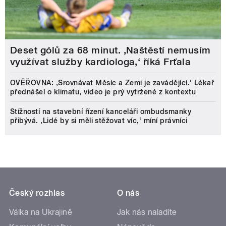
Deset gólů za 68 minut. ,Naštěstí nemusím
využívat služby kardiologa,‘ říká Frťala
OVĚŘOVNA: ‚Srovnávat Měsíc a Zemi je zavádějící.‘ Lékař
přednášel o klimatu, video je prý vytržené z kontextu
Stížností na stavební řízení kanceláři ombudsmanky
přibývá. ‚Lidé by si měli stěžovat víc,‘ míní právníci
Český rozhlas
O nás
Válka na Ukrajině
Jak nás naladíte