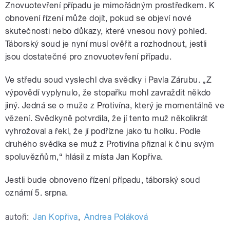
Znovuotevření případu je mimořádným prostředkem. K
obnovení řízení může dojít, pokud se objeví nové
skutečnosti nebo důkazy, které vnesou nový pohled.
Táborský soud je nyní musí ověřit a rozhodnout, jestli
jsou dostatečné pro znovuotevření případu.
Ve středu soud vyslechl dva svědky i Pavla Zárubu. „Z
výpovědí vyplynulo, že stopařku mohl zavraždit někdo
jiný. Jedná se o muže z Protivína, který je momentálně ve
vězení. Svědkyně potvrdila, že jí tento muž několikrát
vyhrožoval a řekl, že jí podřízne jako tu holku. Podle
druhého svědka se muž z Protivína přiznal k činu svým
spoluvězňům,“ hlásil z místa Jan Kopřiva.
Jestli bude obnoveno řízení případu, táborský soud
oznámí 5. srpna.
autoři:
Jan Kopřiva
,
Andrea Poláková