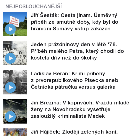
NEJPOSLOUCHANĚJŠÍ
Jiří Šesták: Cesta jinam. Úsměvný
příběh ze smutné doby, kdy byl do
hraniční Šumavy vstup zakázán
Jeden prázdninový den v létě '78.
Příběh malého Petra, který chodil do
kostela dřív než do školky
Ladislav Beran: Krimi příběhy
z prvorepublikového Písecka aneb
Četnická pátračka versus galérka
Jiří Březina: V kopřivách. Vraždu mladé
ženy na Novohradsku vyšetřuje
zasloužilý kriminalista Medek
Jiří Hájíček: Zloději zelených koní.