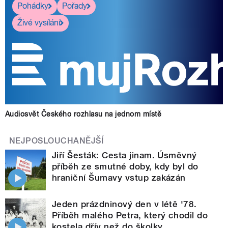
Pohádky
Pořady
Živé vysílání
Audiosvět Českého rozhlasu na jednom místě
NEJPOSLOUCHANĚJŠÍ
Jiří Šesták: Cesta jinam. Úsměvný
příběh ze smutné doby, kdy byl do
hraniční Šumavy vstup zakázán
Jeden prázdninový den v létě '78.
Příběh malého Petra, který chodil do
kostela dřív než do školky