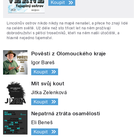
Koupit
Lincolnův ostrov nikdo nikdy na mapě nenašel, a přece ho znají lidé
na celém světě. Už déle než sto třicet let na něm prožívají
dobrodružství s pěticí trosečníků, kteří na něm našli útočiště, a
hlavně nejedno tajemství.
Pověsti z Olomouckého kraje
Igor Bareš
Koupit
Mít svůj kout
Jitka Zelenková
Koupit
Nepatrná ztráta osamělosti
Eli Beneš
Koupit