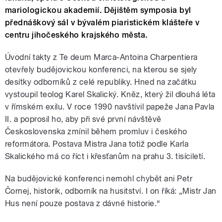
mariologickou akademií. Dějištěm symposia byl
přednáškový sál v bývalém piaristickém klášteře v
centru jihočeského krajského města.
Úvodní takty z Te deum Marca-Antoina Charpentiera
otevřely budějovickou konferenci, na kterou se sjely
desítky odborníků z celé republiky. Hned na začátku
vystoupil teolog Karel Skalický. Kněz, který žil dlouhá léta
v římském exilu. V roce 1990 navštívil papeže Jana Pavla
II. a poprosil ho, aby při své první návštěvě
Československa zmínil během promluv i českého
reformátora. Postava Mistra Jana totiž podle Karla
Skalického má co říct i křesťanům na prahu 3. tisíciletí.
Na budějovické konferenci nemohl chybět ani Petr
Čornej, historik, odborník na husitství. I on říká: „Mistr Jan
Hus není pouze postava z dávné historie.“