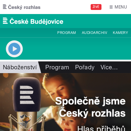
Přejít k hlavnímu obsahu
MENU
ŽIVĚ
PROGRAM
AUDIOARCHIV
KAMERY
Náboženství
Program
Pořady
Více
…