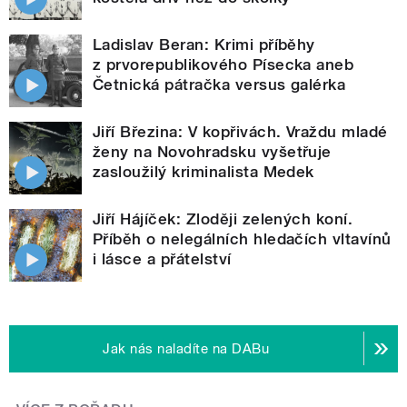
Ladislav Beran: Krimi příběhy
z prvorepublikového Písecka aneb
Četnická pátračka versus galérka
Jiří Březina: V kopřivách. Vraždu mladé
ženy na Novohradsku vyšetřuje
zasloužilý kriminalista Medek
Jiří Hájíček: Zloději zelených koní.
Příběh o nelegálních hledačích vltavínů
i lásce a přátelství
Jak nás naladíte na DABu