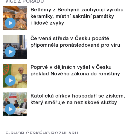
VÍCE Z POŘADU
Betlémy z Bechyně zachycují výrobu
keramiky, místní sakrální památky
i lidové zvyky
Červená středa v Česku popáté
připomněla pronásledované pro víru
Poprvé v dějinách vyšel v Česku
překlad Nového zákona do romštiny
Katolická církev hospodaří se ziskem,
který směřuje na neziskové služby
E-SHOP ČESKÉHO ROZHLASU