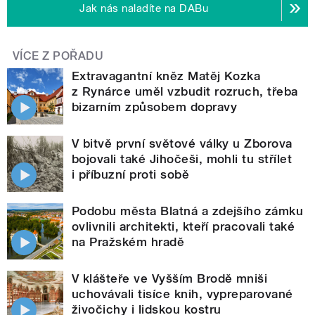
Jak nás naladíte na DABu
VÍCE Z POŘADU
Extravagantní kněz Matěj Kozka
z Rynárce uměl vzbudit rozruch, třeba
bizarním způsobem dopravy
V bitvě první světové války u Zborova
bojovali také Jihočeši, mohli tu střílet
i příbuzní proti sobě
Podobu města Blatná a zdejšího zámku
ovlivnili architekti, kteří pracovali také
na Pražském hradě
V klášteře ve Vyšším Brodě mniši
uchovávali tisíce knih, vypreparované
živočichy i lidskou kostru