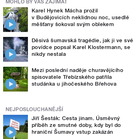
MOHLO BY VÁS ZAJÍMAT
Karel Hynek Mácha prožil
v Budějovicích neklidnou noc, usedlé
měšťany šokoval svým oblekem
Děsivá šumavská tragédie, jak ji ve své
povídce popsal Karel Klostermann, se
nikdy nestala
Mezi poslední naděje churavějícího
spisovatele Třebízského patřila
studánka u jihočeského Břehova
NEJPOSLOUCHANĚJŠÍ
Jiří Šesták: Cesta jinam. Úsměvný
příběh ze smutné doby, kdy byl do
hraniční Šumavy vstup zakázán