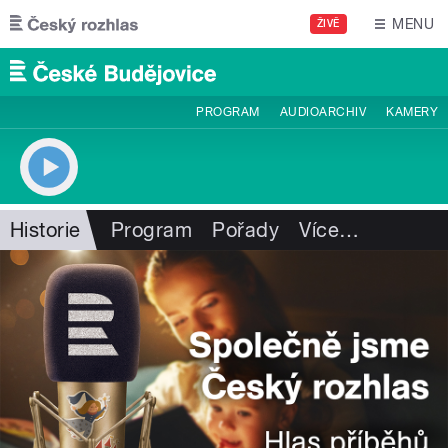
Přejít k hlavnímu obsahu
MENU
ŽIVĚ
PROGRAM
AUDIOARCHIV
KAMERY
Historie
Program
Pořady
Více
…