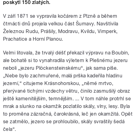
poskytl 150 zlatých.
V září 1871 se vypravila kočárem z Plzně a během
čtrnácti dnů projela velkou část Šumavy. Navštívila
Železnou Rudu, Prášily, Modravu, Kvildu, Vimperk,
Prachatice a Horní Planou.
Velmi litovala, že trvalý déšť překazil výpravu na Boubín,
ale bohatě si to vynahradila výletem k Plešnému jezeru
neboli „jezeru Plöckensteinskému“, jak sama píše.
„Nebe bylo zachmuřené, malá prška kadeřila hladinu
jezerní,“ citujeme Krásnohorskou, „němé mrtvo,
přerývané tichými vzdechy větru, činilo zasmušilý obraz
ještě kamenitějším, temnějším. ... V tom náhle protrhl se
mrak a slunko na okamžik pozlatilo skály, vlny, lesy. Byla
to proměna zázračná, čarokrásná, leč jen okamžitá. Opět
se zatmělo, jezero se prohloubilo, skály svraštily šedá
čela“.