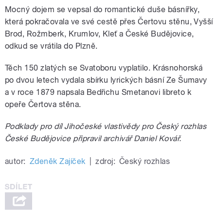
Mocný dojem se vepsal do romantické duše básnířky,
která pokračovala ve své cestě přes Čertovu stěnu, Vyšší
Brod, Rožmberk, Krumlov, Kleť a České Budějovice,
odkud se vrátila do Plzně.
Těch 150 zlatých se Svatoboru vyplatilo. Krásnohorská
po dvou letech vydala sbírku lyrických básní Ze Šumavy
a v roce 1879 napsala Bedřichu Smetanovi libreto k
opeře Čertova stěna.
Podklady pro díl Jihočeské vlastivědy pro Český rozhlas
České Budějovice připravil archivář Daniel Kovář.
autor:
Zdeněk Zajíček
|
zdroj:
Český rozhlas