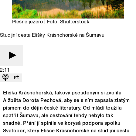
Plešné jezero | Foto: Shutterstock
Studijní cesta Elišky Krásnohorské na Šumavu
2:11
Eliška Krásnohorská, takový pseudonym si zvolila
Alžběta Dorota Pechová, aby se s ním zapsala zlatým
písmem do dějin české literatury. Od mládí toužila
spatřit Šumavu, ale cestování tehdy nebylo tak
snadné. Přání jí splnila velkorysá podpora spolku
Svatobor, který Elišce Krásnohorské na studijní cestu