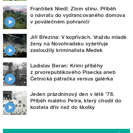
František Niedl: Zlom stínu. Příběh
o návratu do vydrancovaného domova
v poválečném pohraničí
Jiří Březina: V kopřivách. Vraždu mladé
ženy na Novohradsku vyšetřuje
zasloužilý kriminalista Medek
Ladislav Beran: Krimi příběhy
z prvorepublikového Písecka aneb
Četnická pátračka versus galérka
Jeden prázdninový den v létě '78.
Příběh malého Petra, který chodil do
kostela dřív než do školky