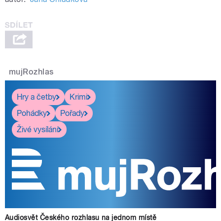
mujRozhlas
Hry a četby
Krimi
Pohádky
Pořady
Živé vysílání
Audiosvět Českého rozhlasu na jednom místě