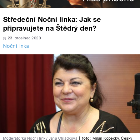
Středeční Noční linka: Jak se
připravujete na Štědrý den?
23. prosinec 2020
Noční linka
Moderátorka Noční linky Jana Chládková
|
foto:
Milan Kopecký
,
Český