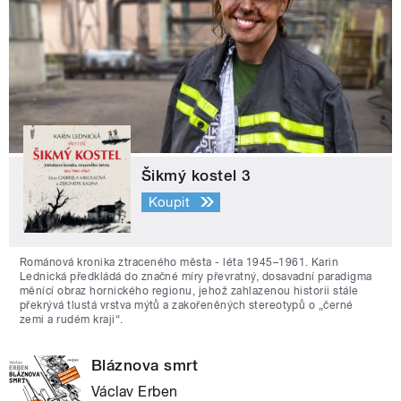
Šikmý kostel 3
Koupit
Románová kronika ztraceného města - léta 1945–1961. Karin
Lednická předkládá do značné míry převratný, dosavadní paradigma
měnící obraz hornického regionu, jehož zahlazenou historii stále
překrývá tlustá vrstva mýtů a zakořeněných stereotypů o „černé
zemi a rudém kraji“.
Bláznova smrt
Václav Erben