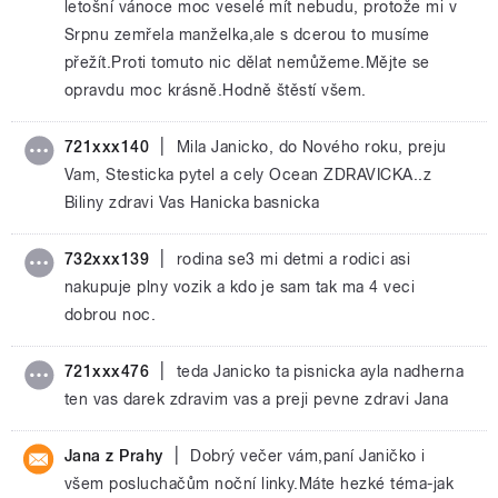
letošní vánoce moc veselé mít nebudu, protože mi v
Srpnu zemřela manželka,ale s dcerou to musíme
přežít.Proti tomuto nic dělat nemůžeme.Mějte se
opravdu moc krásně.Hodně štěstí všem.
|
721xxx140
Mila Janicko, do Nového roku, preju
Vam, Stesticka pytel a cely Ocean ZDRAVICKA..z
Biliny zdravi Vas Hanicka basnicka
|
732xxx139
rodina se3 mi detmi a rodici asi
nakupuje plny vozik a kdo je sam tak ma 4 veci
dobrou noc.
|
721xxx476
teda Janicko ta pisnicka ayla nadherna
ten vas darek zdravim vas a preji pevne zdravi Jana
|
Jana z Prahy
Dobrý večer vám,paní Janičko i
všem posluchačům noční linky.Máte hezké téma-jak