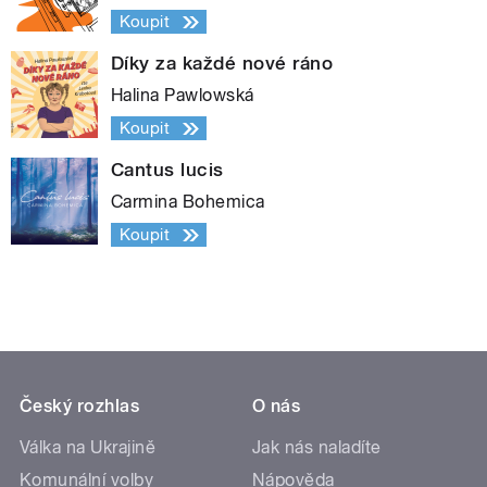
Koupit
Díky za každé nové ráno
Halina Pawlowská
Koupit
Cantus lucis
Carmina Bohemica
Koupit
Český rozhlas
O nás
Válka na Ukrajině
Jak nás naladíte
Komunální volby
Nápověda