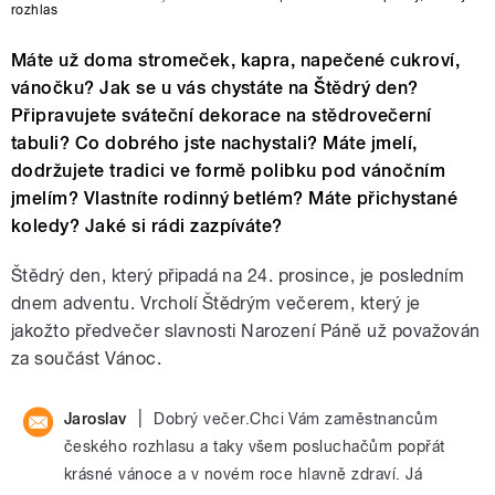
rozhlas
Máte už doma stromeček, kapra, napečené cukroví,
vánočku? Jak se u vás chystáte na Štědrý den?
Připravujete sváteční dekorace na stědrovečerní
tabuli? Co dobrého jste nachystali? Máte jmelí,
dodržujete tradici ve formě polibku pod vánočním
jmelím? Vlastníte rodinný betlém? Máte přichystané
koledy? Jaké si rádi zazpíváte?
Štědrý den, který připadá na 24. prosince, je posledním
dnem adventu. Vrcholí Štědrým večerem, který je
jakožto předvečer slavnosti Narození Páně už považován
za součást Vánoc.
|
Jaroslav
Dobrý večer.Chci Vám zaměstnancům
českého rozhlasu a taky všem posluchačům popřát
krásné vánoce a v novém roce hlavně zdraví. Já