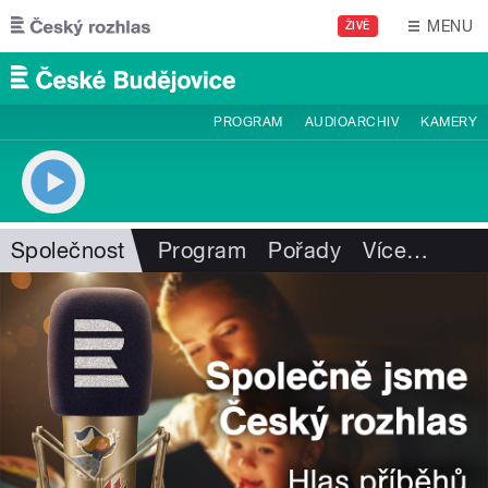
Přejít k hlavnímu obsahu
MENU
ŽIVĚ
PROGRAM
AUDIOARCHIV
KAMERY
Společnost
Program
Pořady
Více
…