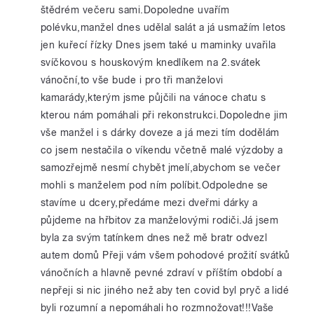
štědrém večeru sami.Dopoledne uvařím
polévku,manžel dnes udělal salát a já usmažím letos
jen kuřecí řízky Dnes jsem také u maminky uvařila
svíčkovou s houskovým knedlíkem na 2.svátek
vánoční,to vše bude i pro tři manželovi
kamarády,kterým jsme půjčili na vánoce chatu s
kterou nám pomáhali při rekonstrukci.Dopoledne jim
vše manžel i s dárky doveze a já mezi tím dodělám
co jsem nestačila o víkendu včetně malé výzdoby a
samozřejmě nesmí chybět jmelí,abychom se večer
mohli s manželem pod ním políbit.Odpoledne se
stavíme u dcery,předáme mezi dveřmi dárky a
půjdeme na hřbitov za manželovými rodiči.Já jsem
byla za svým tatínkem dnes než mě bratr odvezl
autem domů Přeji vám všem pohodové prožití svátků
vánočních a hlavně pevné zdraví v příštím období a
nepřeji si nic jiného než aby ten covid byl pryč a lidé
byli rozumní a nepomáhali ho rozmnožovat!!!Vaše