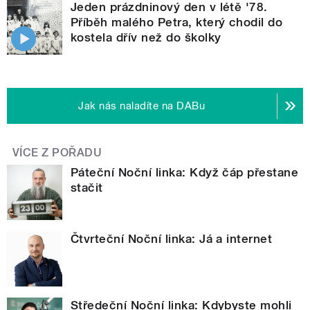
Jeden prázdninový den v létě '78.
Příběh malého Petra, který chodil do
kostela dřív než do školky
Jak nás naladíte na DABu
VÍCE Z POŘADU
Páteční Noční linka: Když čáp přestane
stačit
Čtvrteční Noční linka: Já a internet
Středeční Noční linka: Kdybyste mohli