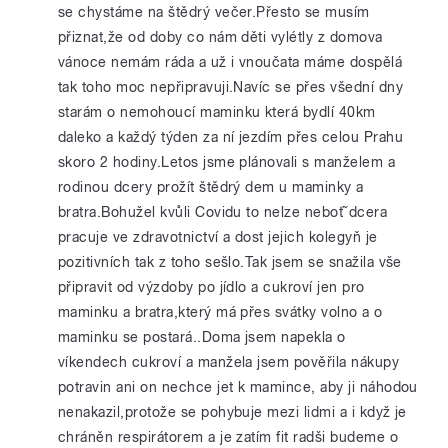
se chystáme na štědrý večer.Přesto se musím
přiznat,že od doby co nám děti vylétly z domova
vánoce nemám ráda a už i vnoučata máme dospělá
tak toho moc nepřipravuji.Navíc se přes všední dny
starám o nemohoucí maminku která bydlí 40km
daleko a každý týden za ní jezdím přes celou Prahu
skoro 2 hodiny.Letos jsme plánovali s manželem a
rodinou dcery prožít štědrý dem u maminky a
bratra.Bohužel kvůli Covidu to nelze neboťˇdcera
pracuje ve zdravotnictví a dost jejich kolegyň je
pozitivních tak z toho sešlo.Tak jsem se snažila vše
připravit od výzdoby po jídlo a cukroví jen pro
maminku a bratra,který má přes svátky volno a o
maminku se postará..Doma jsem napekla o
víkendech cukroví a manžela jsem pověřila nákupy
potravin ani on nechce jet k mamince, aby ji náhodou
nenakazil,protože se pohybuje mezi lidmi a i když je
chráněn respirátorem a je zatím fit radši budeme o