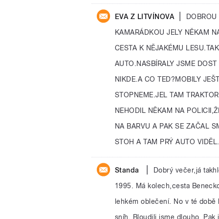
|
EVA Z LITVÍNOVA
DOBROU 
KAMARÁDKOU JELY NĚKAM N
CESTA K NĚJAKÉMU LESU.TA
AUTO.NASBÍRALY JSME DOST 
NIKDE.A CO TED?MOBILY JEŠT
STOPNEME.JEL TAM TRAKTOR,
NEHODIL NĚKAM NA POLICII,
NA BARVU A PAK SE ZAČAL S
STOH A TAM PRÝ AUTO VIDĚL
|
Standa
Dobrý večer,já takh
1995. Má kolech,cesta Benecko 
lehkém oblečení. No v té době 
sníh. Bloudili jsme dlouho. Pak