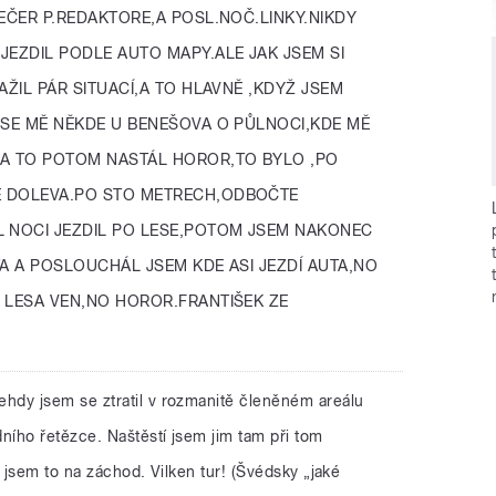
EČER P.REDAKTORE,A POSL.NOČ.LINKY.NIKDY
JEZDIL PODLE AUTO MAPY.ALE JAK JSEM SI
AŽIL PÁR SITUACÍ,A TO HLAVNĚ ,KDYŽ JSEM
 SE MĚ NĚKDE U BENEŠOVA O PŮLNOCI,KDE MĚ
,A TO POTOM NASTÁL HOROR,TO BYLO ,PO
E DOLEVA.PO STO METRECH,ODBOČTE
L NOCI JEZDIL PO LESE,POTOM JSEM NAKONEC
TA A POSLOUCHÁL JSEM KDE ASI JEZDÍ AUTA,NO
 LESA VEN,NO HOROR.FRANTIŠEK ZE
hdy jsem se ztratil v rozmanitě členěném areálu
ího řetězce. Naštěstí jsem jim tam při tom
l jsem to na záchod. Vilken tur! (Švédsky „jaké