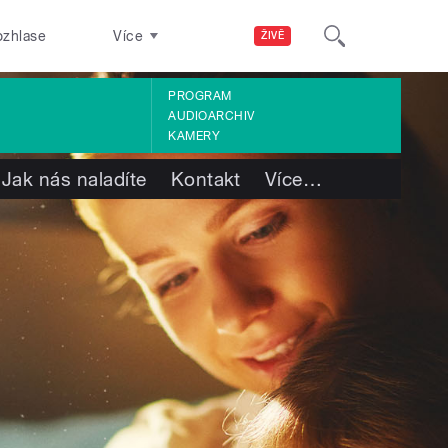
ozhlase
Více
ŽIVĚ
PROGRAM
AUDIOARCHIV
KAMERY
Jak nás naladíte
Kontakt
Více
…