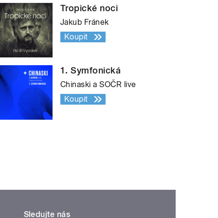
Tropické noci
Jakub Fránek
Koupit
1. Symfonická
Chinaski a SOČR live
Koupit
Sledujte nás