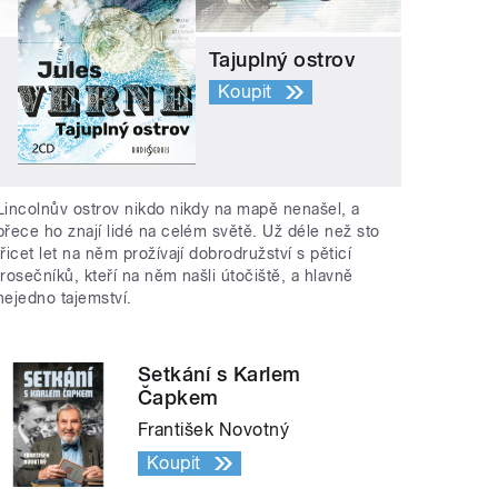
Tajuplný ostrov
Koupit
Lincolnův ostrov nikdo nikdy na mapě nenašel, a
přece ho znají lidé na celém světě. Už déle než sto
třicet let na něm prožívají dobrodružství s pěticí
trosečníků, kteří na něm našli útočiště, a hlavně
nejedno tajemství.
Setkání s Karlem
Čapkem
František Novotný
Koupit