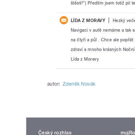
štěstí!“) Předtím jsem totiž pil
|
LÍDA Z MORAVY
Hezký več
Navigaci v autě nemáme a tak se
na čtyři a půl . Chce ale popřá
zdraví a mnoho krásných Noční
Lída z Moravy
autor:
Zdeněk Novák
Český rozhlas
mujRo