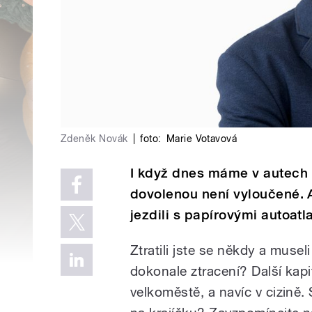
Zdeněk Novák
|
foto:
Marie Votavová
I když dnes máme v autech 
dovolenou není vyloučené. A
jezdili s papírovými autoat
Ztratili jste se někdy a musel
dokonale ztracení? Další kapit
velkoměstě, a navíc v cizině. 