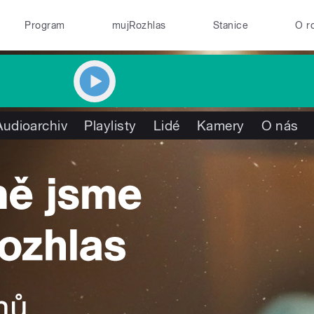
Program
mujRozhlas
Stanice
O r
Audioarchiv
Playlisty
Lidé
Kamery
O nás