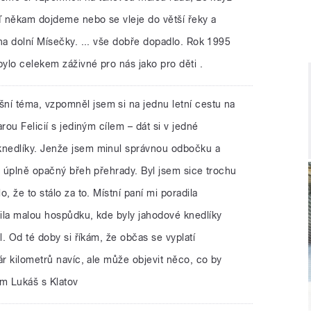
 někam dojdeme nebo se vleje do větší řeky a
na dolní Mísečky. ... vše dobře dopadlo. Rok 1995
bylo celekem záživné pro nás jako pro děti .
šní téma, vzpomněl jsem si na jednu letní cestu na
rou Felicií s jediným cílem – dát si v jedné
nedlíky. Jenže jsem minul správnou odbočku a
a úplně opačný břeh přehrady. Byl jsem sice trochu
, že to stálo za to. Místní paní mi poradila
ila malou hospůdku, kde byly jahodové knedlíky
l. Od té doby si říkám, že občas se vyplatí
ár kilometrů navíc, ale může objevit něco, co by
em Lukáš s Klatov