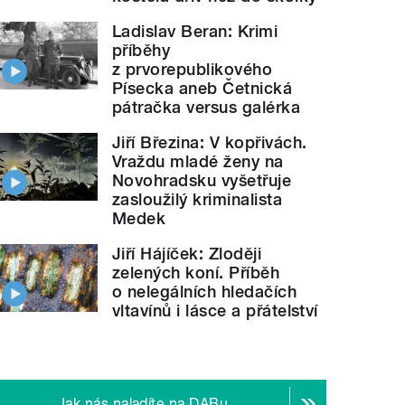
Ladislav Beran: Krimi
příběhy
z prvorepublikového
Písecka aneb Četnická
pátračka versus galérka
Jiří Březina: V kopřivách.
Vraždu mladé ženy na
Novohradsku vyšetřuje
zasloužilý kriminalista
Medek
Jiří Hájíček: Zloději
zelených koní. Příběh
o nelegálních hledačích
vltavínů i lásce a přátelství
Jak nás naladíte na DABu