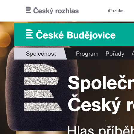
Přejít k hlavnímu obsahu
iRozhlas
Společnost
Program
Pořady