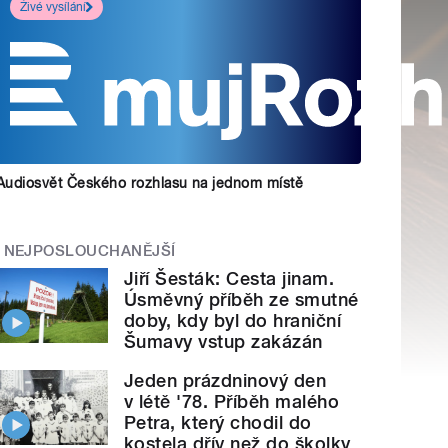
Živé vysílání
Audiosvět Českého rozhlasu na jednom místě
NEJPOSLOUCHANĚJŠÍ
Jiří Šesták: Cesta jinam.
Úsměvný příběh ze smutné
doby, kdy byl do hraniční
Šumavy vstup zakázán
Jeden prázdninový den
v létě '78. Příběh malého
Petra, který chodil do
kostela dřív než do školky