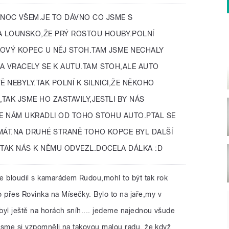
NOC VŠEM.JE TO DÁVNO CO JSME S
A LOUNSKO,ŽE PRÝ ROSTOU HOUBY.POLNÍ
KOVÝ KOPEC U NĚJ STOH.TAM JSME NECHALY
A VRACELY SE K AUTU.TAM STOH,ALE AUTO
Ě NEBYLY.TAK POLNÍ K SILNICI,ŽE NĚKOHO
TAK JSME HO ZASTAVILY,JESTLI BY NÁS
ŽE NÁM UKRADLI OD TOHO STOHU AUTO.PTAL SE
MÁT.NA DRUHÉ STRANĚ TOHO KOPCE BYL DALŠÍ
.TAK NÁS K NĚMU ODVEZL.DOCELA DÁLKA :D
le bloudil s kamarádem Rudou,mohl to být tak rok
přes Rovinka na Mísečky. Bylo to na jaře,my v
byl ještě na horách sníh.... jedeme najednou všude
 jsme si vzpomněli na takovou malou radu, že když