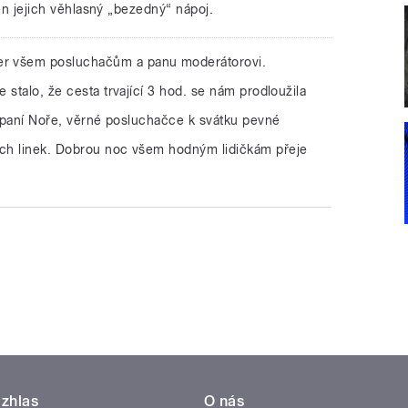
 ten jejich věhlasný „bezedný“ nápoj.
er všem posluchačům a panu moderátorovi.
 stalo, že cesta trvající 3 hod. se nám prodloužila
t paní Noře, věrné posluchačce k svátku pevné
ch linek. Dobrou noc všem hodným lidičkám přeje
zhlas
O nás