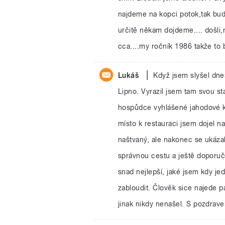
najdeme na kopci potok,tak buď
určitě někam dojdeme.... došli,
cca....my ročník 1986 takže to 
|
Lukáš
Když jsem slyšel dne
Lipno. Vyrazil jsem tam svou sta
hospůdce vyhlášené jahodové k
místo k restauraci jsem dojel n
naštvaný, ale nakonec se ukázalo
správnou cestu a ještě doporuč
snad nejlepší, jaké jsem kdy jed
zabloudit. Člověk sice najede p
jinak nikdy nenašel. S pozdrav