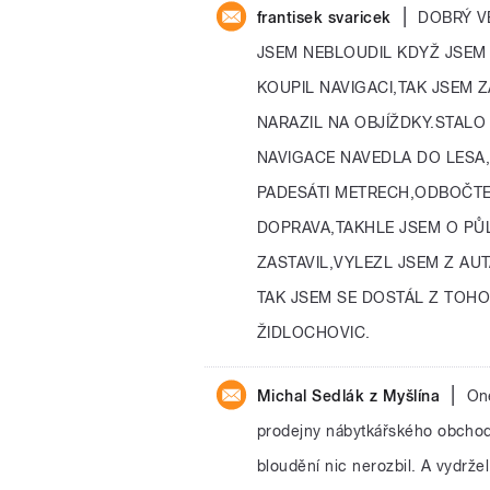
|
frantisek svaricek
DOBRÝ V
JSEM NEBLOUDIL KDYŽ JSEM 
KOUPIL NAVIGACI,TAK JSEM Z
NARAZIL NA OBJÍŽDKY.STALO
NAVIGACE NAVEDLA DO LESA
PADESÁTI METRECH,ODBOČT
DOPRAVA,TAKHLE JSEM O PŮ
ZASTAVIL,VYLEZL JSEM Z AU
TAK JSEM SE DOSTÁL Z TOHO
ŽIDLOCHOVIC.
|
Michal Sedlák z Myšlína
One
prodejny nábytkářského obchodn
bloudění nic nerozbil. A vydrže