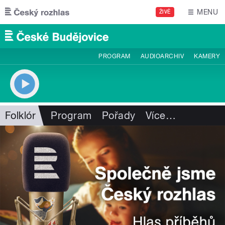
Přejít k hlavnímu obsahu
MENU
ŽIVĚ
PROGRAM
AUDIOARCHIV
KAMERY
Folklór
Program
Pořady
Více
…