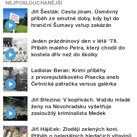
NEJPOSLOUCHANĚJŠÍ
Jiří Šesták: Cesta jinam. Úsměvný
příběh ze smutné doby, kdy byl do
hraniční Šumavy vstup zakázán
Jeden prázdninový den v létě '78.
Příběh malého Petra, který chodil do
kostela dřív než do školky
Ladislav Beran: Krimi příběhy
z prvorepublikového Písecka aneb
Četnická pátračka versus galérka
Jiří Březina: V kopřivách. Vraždu mladé
ženy na Novohradsku vyšetřuje
zasloužilý kriminalista Medek
Jiří Hájíček: Zloději zelených koní.
Příběh o nelegálních hledačích vltavínů