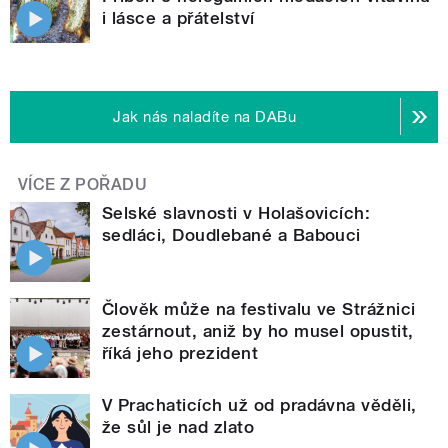
i lásce a přátelství
Jak nás naladíte na DABu
VÍCE Z POŘADU
Selské slavnosti v Holašovicích:
sedláci, Doudlebané a Babouci
Člověk může na festivalu ve Strážnici
zestárnout, aniž by ho musel opustit,
říká jeho prezident
V Prachaticích už od pradávna věděli,
že sůl je nad zlato