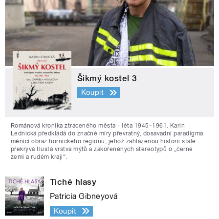
Šikmý kostel 3
Koupit
Románová kronika ztraceného města - léta 1945–1961. Karin
Lednická předkládá do značné míry převratný, dosavadní paradigma
měnící obraz hornického regionu, jehož zahlazenou historii stále
překrývá tlustá vrstva mýtů a zakořeněných stereotypů o „černé
zemi a rudém kraji“.
Tiché hlasy
Patricia Gibneyová
Koupit