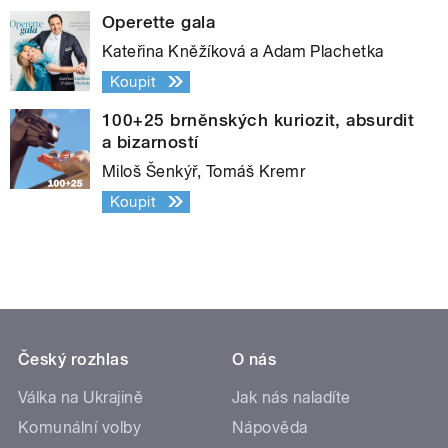
Operette gala
Kateřina Kněžíková a Adam Plachetka
Koupit
100+25 brněnských kuriozit, absurdit
a bizarností
Miloš Šenkýř, Tomáš Kremr
Koupit
Český rozhlas
O nás
Válka na Ukrajině
Jak nás naladíte
Komunální volby
Nápověda