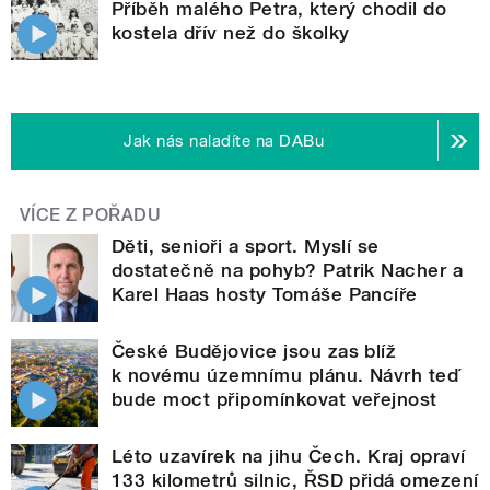
Příběh malého Petra, který chodil do
kostela dřív než do školky
Jak nás naladíte na DABu
VÍCE Z POŘADU
Děti, senioři a sport. Myslí se
dostatečně na pohyb? Patrik Nacher a
Karel Haas hosty Tomáše Pancíře
České Budějovice jsou zas blíž
k novému územnímu plánu. Návrh teď
bude moct připomínkovat veřejnost
Léto uzavírek na jihu Čech. Kraj opraví
133 kilometrů silnic, ŘSD přidá omezení