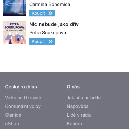
Carmina Bohemica
Koupit
Nic nebude jako dřív
Petra Soukupová
Koupit
Český rozhlas
O nás
Válka na Ukrajině
Jak nás naladíte
Komunální volby
Nápověda
Stanice
Lidé v rádiu
eShop
Kariéra