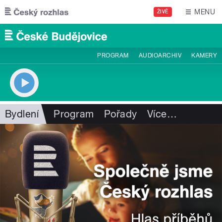
Přejít k hlavnímu obsahu
MENU
ŽIVĚ
PROGRAM
AUDIOARCHIV
KAMERY
Bydlení
Program
Pořady
Více
…