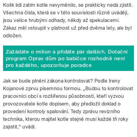
Kolik lidí zatím kotle nevyměnilo, se prakticky nedá zjistit.
Všechna čísla, která se v této souvislosti různě uvádějí,
jsou velice hrubými odhady, někdy až spekulacemi.
Zákaz měl vstoupit v platnost už před dvěma lety, ale byl
odložen.
Zažádáte o milion a přidáte pár dalších. Dotační
program Oprav dům po babičce rozhodně není
pro každého, upozorňuje poradce
Jak se bude plnění zákona kontrolovat? Podle Ireny
Kojanové zprvu písemnou formou. „Budou to kontrolovat
pracovníci obcí s rozšířenou působností, kteří vyzvou
provozovatele kotle dopisem, aby předložil doklad o
provedení kontroly spalování. Tedy zprávu revizního
technika, kterou majitel kotle stejně musí každé tři roky
zajistit,“ uvádí.