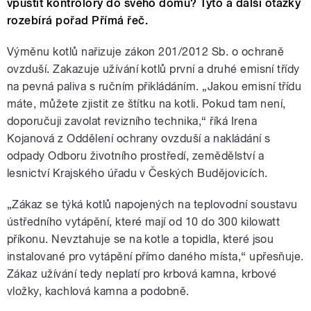
vpustit kontrolory do svého domu? Tyto a další otázky
rozebírá pořad Přímá řeč.
Výměnu kotlů nařizuje zákon 201/2012 Sb. o ochraně
ovzduší. Zakazuje užívání kotlů první a druhé emisní třídy
na pevná paliva s ručním přikládáním. „Jakou emisní třídu
máte, můžete zjistit ze štítku na kotli. Pokud tam není,
doporučuji zavolat revizního technika,“ říká Irena
Kojanová z Oddělení ochrany ovzduší a nakládání s
odpady Odboru životního prostředí, zemědělství a
lesnictví Krajského úřadu v Českých Budějovicích.
„Zákaz se týká kotlů napojených na teplovodní soustavu
ústředního vytápění, které mají od 10 do 300 kilowatt
příkonu. Nevztahuje se na kotle a topidla, které jsou
instalované pro vytápění přímo daného místa,“ upřesňuje.
Zákaz užívání tedy neplatí pro krbová kamna, krbové
vložky, kachlová kamna a podobně.