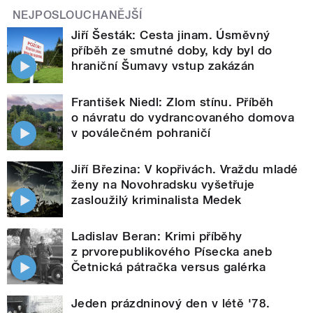
NEJPOSLOUCHANĚJŠÍ
Jiří Šesták: Cesta jinam. Úsměvný
příběh ze smutné doby, kdy byl do
hraniční Šumavy vstup zakázán
František Niedl: Zlom stínu. Příběh
o návratu do vydrancovaného domova
v poválečném pohraničí
Jiří Březina: V kopřivách. Vraždu mladé
ženy na Novohradsku vyšetřuje
zasloužilý kriminalista Medek
Ladislav Beran: Krimi příběhy
z prvorepublikového Písecka aneb
Četnická pátračka versus galérka
Jeden prázdninový den v létě '78.