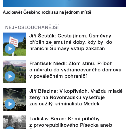
Audiosvět Českého rozhlasu na jednom místě
NEJPOSLOUCHANĚJŠÍ
Jiří Šesták: Cesta jinam. Úsměvný
příběh ze smutné doby, kdy byl do
hraniční Šumavy vstup zakázán
František Niedl: Zlom stínu. Příběh
o návratu do vydrancovaného domova
v poválečném pohraničí
Jiří Březina: V kopřivách. Vraždu mladé
ženy na Novohradsku vyšetřuje
zasloužilý kriminalista Medek
Ladislav Beran: Krimi příběhy
z prvorepublikového Písecka aneb