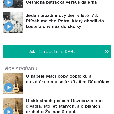
Četnická pátračka versus galérka
Jeden prázdninový den v létě '78.
Příběh malého Petra, který chodil do
kostela dřív než do školky
Jak nás naladíte na DABu
VÍCE Z POŘADU
O kapele Máci coby popfolku a
o svérázném písničkáři Jiřím Dědečkovi
O aktuálních písních Osvobozeného
divadla, sto let starých, a o písních
druhého Žalman & spol.