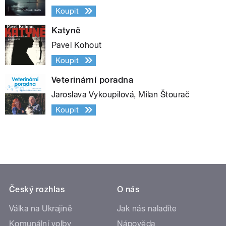
Koupit
Katyně
Pavel Kohout
Koupit
Veterinární poradna
Jaroslava Vykoupilová, Milan Štourač
Koupit
Český rozhlas
O nás
Válka na Ukrajině
Jak nás naladíte
Komunální volby
Nápověda