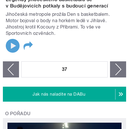
v Budějovicích potkaly s budoucí generací
Jihočeská metropole prožila Den s basketbalem.
Motor bojoval o body na horkém ledě v Jihlavě.
Jihostroj krotil Kocoury z Příbrami. To vše ve
Sportovních ozvěnách.
STRÁNKY
37
n
zí
Jak nás naladíte na DABu
O POŘADU