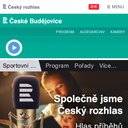
Přejít k hlavnímu obsahu
MENU
ŽIVĚ
PROGRAM
AUDIOARCHIV
KAMERY
Sportovní ozvěny
Program
Pořady
Více
…