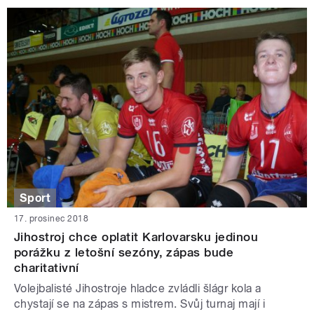
Sport
17. prosinec 2018
Jihostroj chce oplatit Karlovarsku jedinou
porážku z letošní sezóny, zápas bude
charitativní
Volejbalisté Jihostroje hladce zvládli šlágr kola a
chystají se na zápas s mistrem. Svůj turnaj mají i