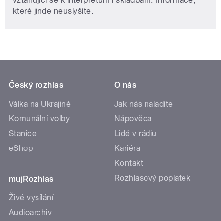
vztahující se k interpretům i skladbám. Informace,
které jinde neuslyšíte.
Český rozhlas
O nás
Válka na Ukrajině
Jak nás naladíte
Komunální volby
Nápověda
Stanice
Lidé v rádiu
eShop
Kariéra
Kontakt
Rozhlasový poplatek
mujRozhlas
Živé vysílání
Audioarchiv