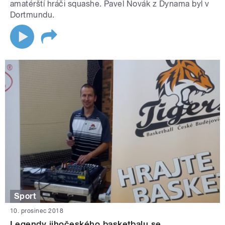
amatérští hráči squashe. Pavel Novák z Dynama byl v
Dortmundu.
Sport
10. prosinec 2018
Legendy jihočeského basketbalu se