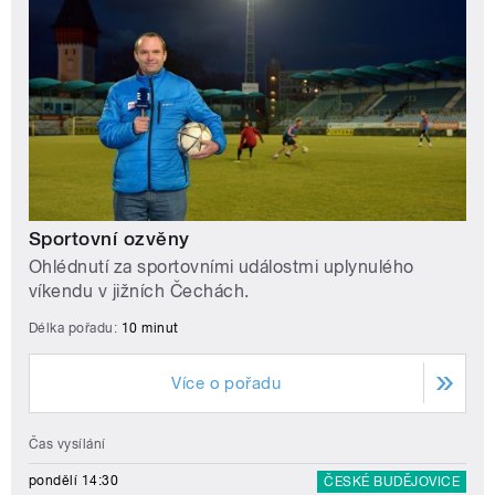
Sportovní ozvěny
Ohlédnutí za sportovními událostmi uplynulého
víkendu v jižních Čechách.
Délka pořadu:
10 minut
Více o pořadu
Čas vysílání
pondělí 14:30
ČESKÉ BUDĚJOVICE