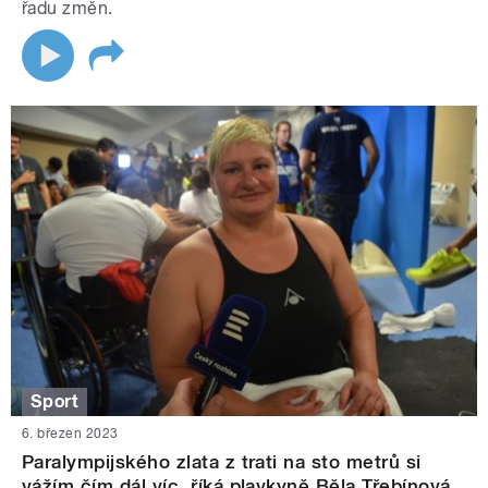
řadu změn.
Sport
6. březen 2023
Paralympijského zlata z trati na sto metrů si
vážím čím dál víc, říká plavkyně Běla Třebínová