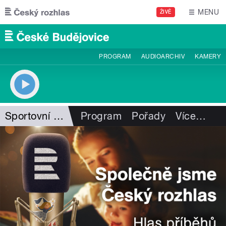
Přejít k hlavnímu obsahu
MENU
ŽIVĚ
PROGRAM
AUDIOARCHIV
KAMERY
Sportovní ozvěny
Program
Pořady
Více
…