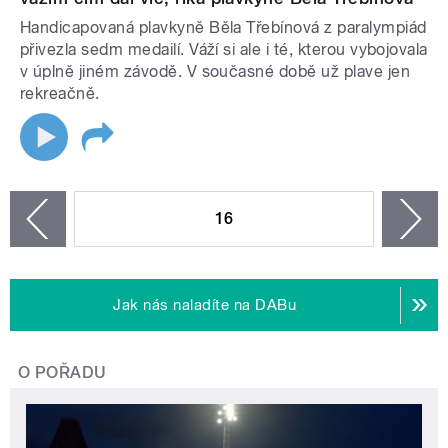
Handicapovaná plavkyně Běla Třebínová z paralympiád
přivezla sedm medailí. Váží si ale i té, kterou vybojovala
v úplně jiném závodě. V současné době už plave jen
rekreačně.
STRÁNKY
16
n
zí
Jak nás naladíte na DABu
O POŘADU