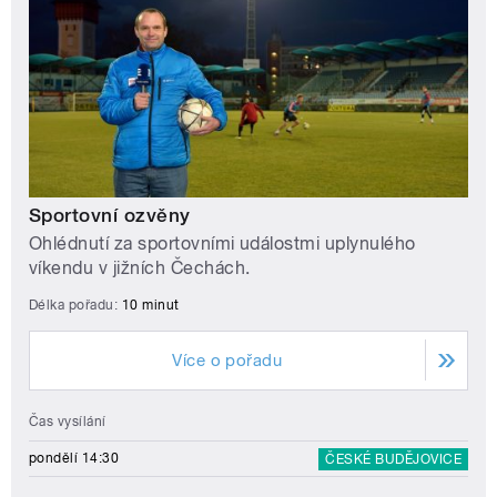
Sportovní ozvěny
Ohlédnutí za sportovními událostmi uplynulého
víkendu v jižních Čechách.
Délka pořadu:
10 minut
Více o pořadu
Čas vysílání
pondělí 14:30
ČESKÉ BUDĚJOVICE