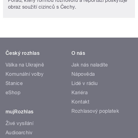
Pořad, který formou rozhovorů a reportáží poskytuje
obraz soužití cizinců s Čechy.
Český rozhlas
O nás
Válka na Ukrajině
Jak nás naladíte
Komunální volby
Nápověda
Stanice
Lidé v rádiu
eShop
Kariéra
Kontakt
Rozhlasový poplatek
mujRozhlas
Živé vysílání
Audioarchiv