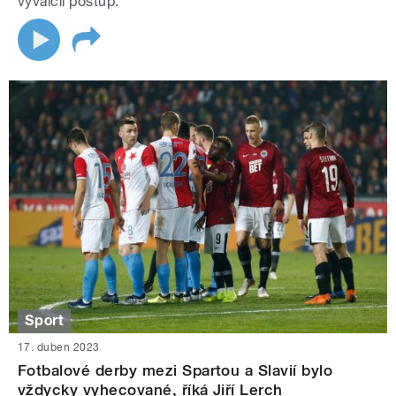
vyválčil postup.
Sport
17. duben 2023
Fotbalové derby mezi Spartou a Slavií bylo
vždycky vyhecované, říká Jiří Lerch