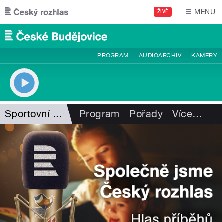
Přejít k hlavnímu obsahu
MENU
ŽIVĚ
PROGRAM
AUDIOARCHIV
KAMERY
Sportovní ozvěny
Program
Pořady
Více
…