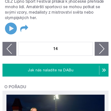
ČEZ Lipno Sport Festival přilákal k jihočeské přehradě
mnoho lidí. Amatérští sportovci se mohou potkat se
svými vzory, medailisty z mistrovství světa nebo
olympijských her.
STRÁNKY
14
n
zí
Jak nás naladíte na DABu
O POŘADU