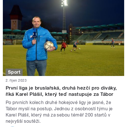
Sport
2. říjen 2023
První liga je bruslařská, druhá hezčí pro diváky,
říká Karel Plášil, který teď nastupuje za Tábor
Po prvních kolech druhé hokejové ligy je jasné, že
Tábor myslí na postup. Jednou z osobností týmu je
Karel Plášil, který má za sebou téměř 200 startů v
nejvyšší soutěži.