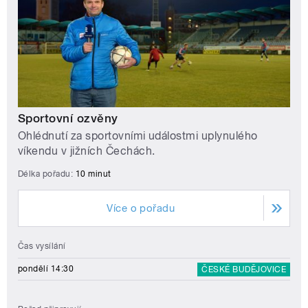
Sportovní ozvěny
Ohlédnutí za sportovními událostmi uplynulého
víkendu v jižních Čechách.
Délka pořadu:
10 minut
Více o pořadu
Čas vysílání
pondělí 14:30
ČESKÉ BUDĚJOVICE