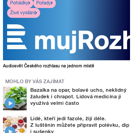
Pohádky
Pořady
Živé vysílání
Audiosvět Českého rozhlasu na jednom místě
MOHLO BY VÁS ZAJÍMAT
Bazalka na opar, bolavé ucho, neklidný
žaludek i chrapot. Lidová medicína ji
využívá velmi často
Lidé, kteří jedí fazole, žijí déle.
Z luštěnin můžete připravit polévku, dip
i sušenky