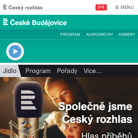
Přejít k hlavnímu obsahu
MENU
ŽIVĚ
PROGRAM
AUDIOARCHIV
KAMERY
Jídlo
Program
Pořady
Více
…