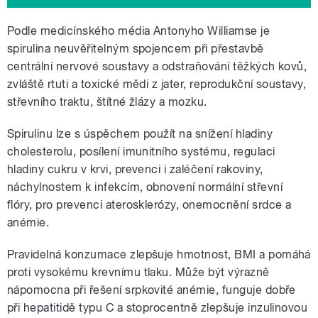
Podle medicínského média Antonyho Williamse je
spirulina neuvěřitelným spojencem při přestavbě
centrální nervové soustavy a odstraňování těžkých kovů,
zvláště rtuti a toxické mědi z jater, reprodukční soustavy,
střevního traktu, štítné žlázy a mozku.
Spirulinu lze s úspěchem použít na snížení hladiny
cholesterolu, posílení imunitního systému, regulaci
hladiny cukru v krvi, prevenci i zaléčení rakoviny,
náchylnostem k infekcím, obnovení normální střevní
flóry, pro prevenci aterosklerózy, onemocnění srdce a
anémie.
Pravidelná konzumace zlepšuje hmotnost, BMI a pomáhá
proti vysokému krevnímu tlaku. Může být výrazně
nápomocna při řešení srpkovité anémie, funguje dobře
při hepatitidě typu C a stoprocentně zlepšuje inzulinovou