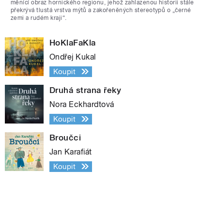
měnící obraz hornického regionu, jehož zahlazenou historii stále
překrývá tlustá vrstva mýtů a zakořeněných stereotypů o „černé
zemi a rudém kraji“.
HoKlaFaKla
Ondřej Kukal
Koupit
Druhá strana řeky
Nora Eckhardtová
Koupit
Broučci
Jan Karafiát
Koupit