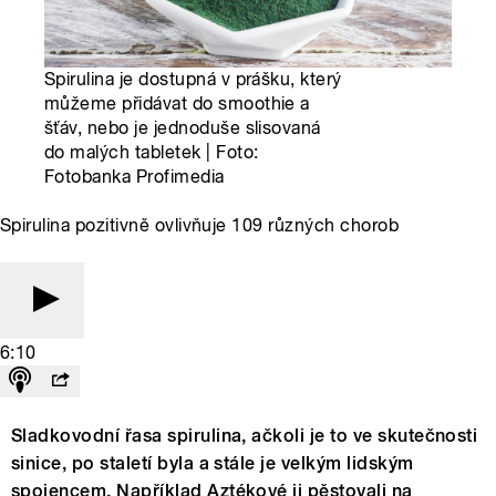
Spirulina je dostupná v prášku, který
můžeme přidávat do smoothie a
šťáv, nebo je jednoduše slisovaná
do malých tabletek | Foto:
Fotobanka Profimedia
Spirulina pozitivně ovlivňuje 109 různých chorob
6:10
Sladkovodní řasa spirulina, ačkoli je to ve skutečnosti
sinice, po staletí byla a stále je velkým lidským
spojencem. Například Aztékové ji pěstovali na