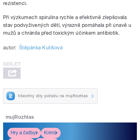
rezistenci.
Při výzkumech spirulina rychle a efektivně zlepšovala
stav podvyživených dětí, výrazně pomáhala při únavě u
mužů a chránila před toxickým účinkem antibiotik.
autor:
Štěpánka Kutišová
Všechny díly pořadu na mujRozhlas
mujRozhlas
Hry a četby
Krimi