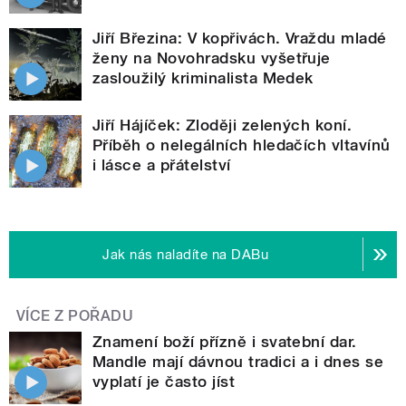
Jiří Březina: V kopřivách. Vraždu mladé
ženy na Novohradsku vyšetřuje
zasloužilý kriminalista Medek
Jiří Hájíček: Zloději zelených koní.
Příběh o nelegálních hledačích vltavínů
i lásce a přátelství
Jak nás naladíte na DABu
VÍCE Z POŘADU
Znamení boží přízně i svatební dar.
Mandle mají dávnou tradici a i dnes se
vyplatí je často jíst