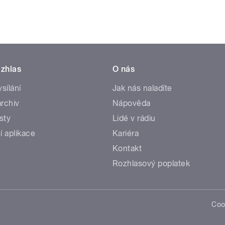
zhlas
O nás
ysílání
Jak nás naladíte
rchiv
Nápověda
sty
Lidé v rádiu
í aplikace
Kariéra
Kontakt
Rozhlasový poplatek
Coo