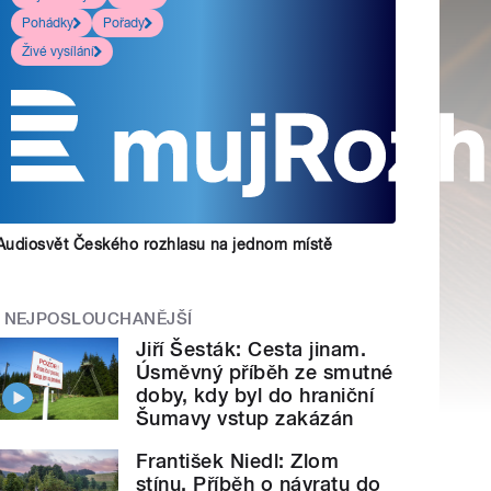
Pohádky
Pořady
Živé vysílání
Audiosvět Českého rozhlasu na jednom místě
NEJPOSLOUCHANĚJŠÍ
Jiří Šesták: Cesta jinam.
Úsměvný příběh ze smutné
doby, kdy byl do hraniční
Šumavy vstup zakázán
František Niedl: Zlom
stínu. Příběh o návratu do