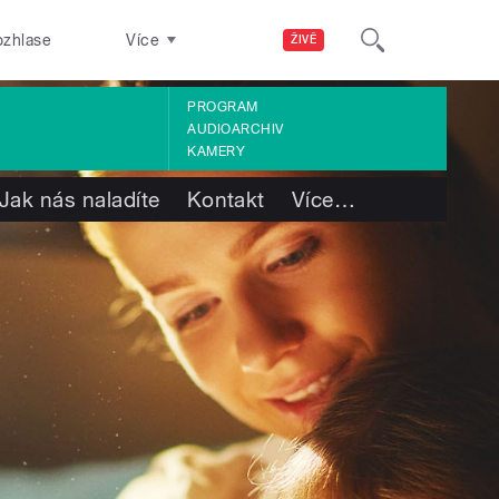
ozhlase
Více
ŽIVĚ
PROGRAM
AUDIOARCHIV
KAMERY
Jak nás naladíte
Kontakt
Více
…