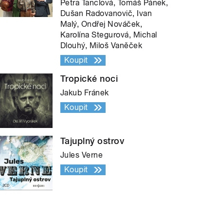
Petra Tanclová, Tomáš Pánek,
Dušan Radovanovič, Ivan
Malý, Ondřej Nováček,
Karolína Stegurová, Michal
Dlouhý, Miloš Vaněček
Koupit
Tropické noci
Jakub Fránek
Koupit
Tajuplný ostrov
Jules Verne
Koupit