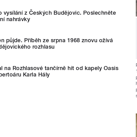
o vysílání z Českých Budějovic. Poslechněte
vní nahrávky
jen půjde. Příběh ze srpna 1968 znovu ožívá
dějovického rozhlasu
 na Rozhlasové tančírně hit od kapely Oasis
pertoáru Karla Hály