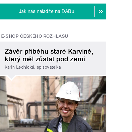
Jak nás naladíte na DABu
E-SHOP ČESKÉHO ROZHLASU
Závěr příběhu staré Karviné,
který měl zůstat pod zemí
Karin Lednická, spisovatelka