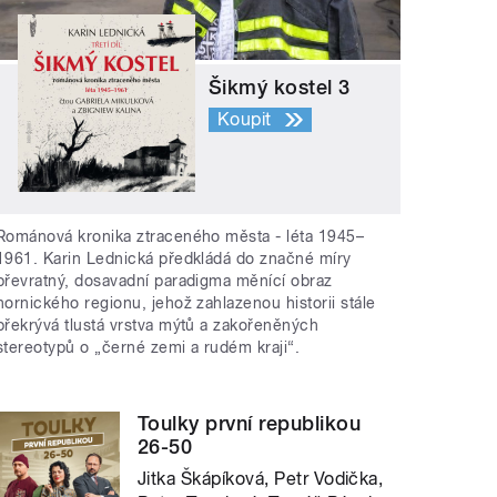
Šikmý kostel 3
Koupit
Románová kronika ztraceného města - léta 1945–
1961. Karin Lednická předkládá do značné míry
převratný, dosavadní paradigma měnící obraz
hornického regionu, jehož zahlazenou historii stále
překrývá tlustá vrstva mýtů a zakořeněných
stereotypů o „černé zemi a rudém kraji“.
Toulky první republikou
26-50
Jitka Škápíková, Petr Vodička,