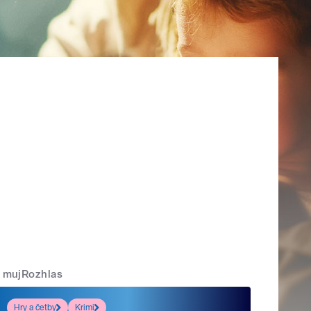
mujRozhlas
Hry a četby
Krimi