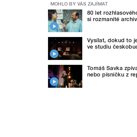
MOHLO BY VÁS ZAJÍMAT
80 let rozhlasovéh
si rozmanité archi
Vysílat, dokud to 
ve studiu českobu
Tomáš Savka zpíval
nebo písničku z re