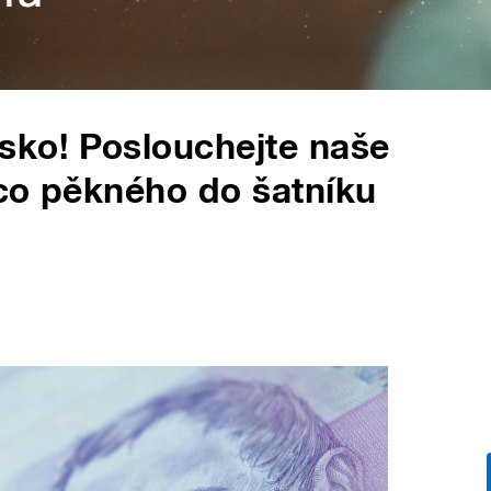
ko! Poslouchejte naše
ěco pěkného do šatníku