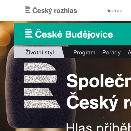
Přejít k hlavnímu obsahu
iRozhlas
Životní styl
Program
Pořady
A