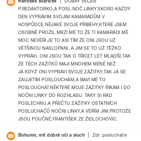
|
frantisek svaricek
DOBRÝ VEČER
P.REDAKTORKO,A POSL.NOČ.LINKY.SKORO KAŽDÝ
DEN VYPRÁVIM SVOJIM KAMARÁDŮM V
HOSPŮDCE NĚJAKÉ SVOJE PŘÍBĚHY,KTERÉ JSEM
OSOBNĚ PROŽIL.MRZÍ MĚ TO ŽE TI KAMARÁDI MĚ
MOC NEVĚŘI.JE TO ASI TÍM ŽE ONI JSOU UŽ
VĚTŠINOU NASLOPANI ,A JIM SE TO UŽ TĚŽKO
VYPRÁVI. ONI JSOU TAK O TŘICET LET MLADŠÍ,TAK
ŽE TĚCH ZÁŽITKŮ MAJI MNOHEM MÉNĚ NEŽ
JÁ.KDYŽ ONI VYPRÁVI SVOJE ZÁŽITKY,TAK JÁ SE
ZAUJETÍM POSLOUCHÁM,A BAVÍ MĚ TO
POSLOUCHAT.NĚKTERÉ MOJE ZÁŽITKY ŘIKÁM I DO
NOČNI LINKY DO ROZHLASU. TAKY SI RÁD
POSLECHNU,A PŘEČTU ZÁŽITKY OSTATNÍCH
POSLUCHAČŮ NOČNI LINKY,A VĚŘÍM JIM.PROTOŽE
JSOU POUČNÉ.FRANTIŠEK ZE ŽIDLOCHOVIC.
|
Bohumír, mít dobré oči a sluch
Zdr. posluchače