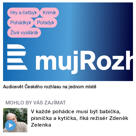
Hry a četby
Krimi
Pohádky
Pořady
Živé vysílání
Audiosvět Českého rozhlasu na jednom místě
MOHLO BY VÁS ZAJÍMAT
V každé pohádce musí být babička,
písnička a kytička, říká režisér Zdeněk
Zelenka