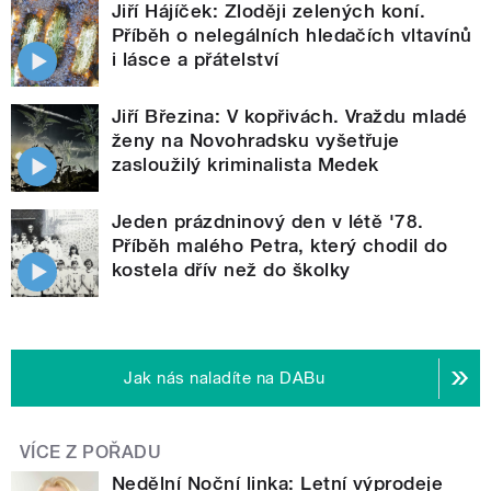
Jiří Hájíček: Zloději zelených koní.
Příběh o nelegálních hledačích vltavínů
i lásce a přátelství
Jiří Březina: V kopřivách. Vraždu mladé
ženy na Novohradsku vyšetřuje
zasloužilý kriminalista Medek
Jeden prázdninový den v létě '78.
Příběh malého Petra, který chodil do
kostela dřív než do školky
Jak nás naladíte na DABu
VÍCE Z POŘADU
Nedělní Noční linka: Letní výprodeje