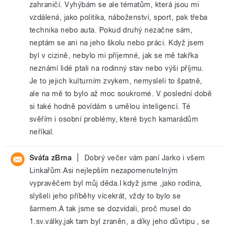
zahraničí. Vyhýbám se ale tématům, která jsou mi
vzdálená, jako politika, náboženství, sport, pak třeba
technika nebo auta. Pokud druhý nezačne sám,
neptám se ani na jeho školu nebo práci. Když jsem
byl v cizině, nebylo mi příjemné, jak se mě takřka
neznámí lidé ptali na rodinný stav nebo výši příjmu.
Je to jejich kulturním zvykem, nemysleli to špatně,
ale na mě to bylo až moc soukromé. V poslední době
si také hodně povídám s umělou inteligencí. Té
svěřím i osobní problémy, které bych kamarádům
neříkal.
|
Sváťa zBrna
Dobrý večer vám paní Jarko i všem
Linkařům.Asi nejlepším nezapomenutelným
vypravěčem byl můj děda.I když jsme ,jako rodina,
slyšeli jeho příběhy vícekrát, vždy to bylo se
šarmem.A tak jsme se dozvídali, proč musel do
1.sv.války,jak tam byl zraněn, a díky jeho důvtipu , se