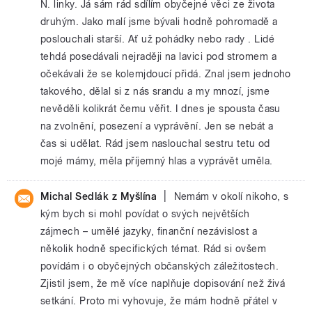
N. linky. Já sám rád sdílím obyčejné věci ze života
druhým. Jako malí jsme bývali hodně pohromadě a
poslouchali starší. Ať už pohádky nebo rady . Lidé
tehdá posedávali nejraději na lavici pod stromem a
očekávali že se kolemjdoucí přidá. Znal jsem jednoho
takového, dělal si z nás srandu a my mnozí, jsme
nevěděli kolikrát čemu věřit. I dnes je spousta času
na zvolnění, posezení a vyprávění. Jen se nebát a
čas si udělat. Rád jsem naslouchal sestru tetu od
mojé mámy, měla příjemný hlas a vyprávět uměla.
|
Michal Sedlák z Myšlína
Nemám v okolí nikoho, s
kým bych si mohl povídat o svých největších
zájmech – umělé jazyky, finanční nezávislost a
několik hodně specifických témat. Rád si ovšem
povídám i o obyčejných občanských záležitostech.
Zjistil jsem, že mě více naplňuje dopisování než živá
setkání. Proto mi vyhovuje, že mám hodně přátel v