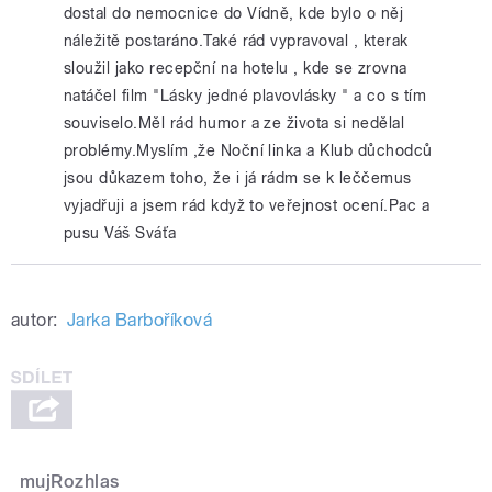
dostal do nemocnice do Vídně, kde bylo o něj
náležitě postaráno.Také rád vypravoval , kterak
sloužil jako recepční na hotelu , kde se zrovna
natáčel film "Lásky jedné plavovlásky " a co s tím
souviselo.Měl rád humor a ze života si nedělal
problémy.Myslím ,že Noční linka a Klub důchodců
jsou důkazem toho, že i já rádm se k leččemus
vyjadřuji a jsem rád když to veřejnost ocení.Pac a
pusu Váš Sváťa
autor:
Jarka Barboříková
mujRozhlas