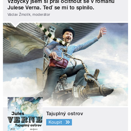
Vždycky jsem si přál ocitnout se v románu
Julese Verna. Teď se mi to splnilo.
Václav Žmolík, moderátor
Tajuplný ostrov
Koupit