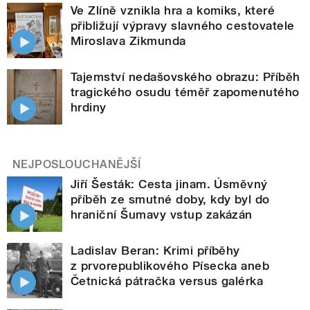
Ve Zlíně vznikla hra a komiks, které
přibližují výpravy slavného cestovatele
Miroslava Zikmunda
Tajemství nedašovského obrazu: Příběh
tragického osudu téměř zapomenutého
hrdiny
NEJPOSLOUCHANĚJŠÍ
Jiří Šesták: Cesta jinam. Úsměvný
příběh ze smutné doby, kdy byl do
hraniční Šumavy vstup zakázán
Ladislav Beran: Krimi příběhy
z prvorepublikového Písecka aneb
Četnická pátračka versus galérka