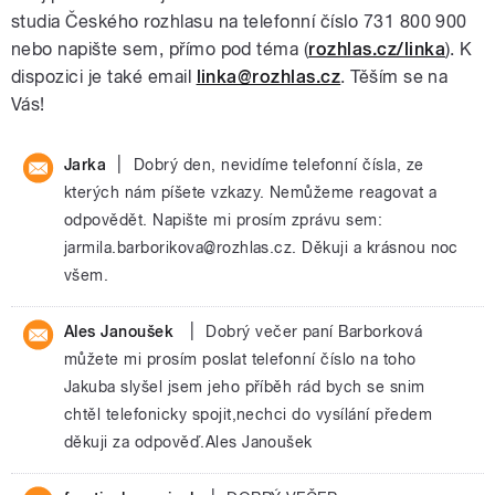
studia Českého rozhlasu na telefonní číslo 731 800 900
nebo napište sem, přímo pod téma (
rozhlas.cz/linka
). K
dispozici je také email
linka@rozhlas.cz
. Těším se na
Vás!
|
Jarka
Dobrý den, nevidíme telefonní čísla, ze
kterých nám píšete vzkazy. Nemůžeme reagovat a
odpovědět. Napište mi prosím zprávu sem:
jarmila.barborikova@rozhlas.cz. Děkuji a krásnou noc
všem.
|
Ales Janoušek
Dobrý večer paní Barborková
můžete mi prosím poslat telefonní číslo na toho
Jakuba slyšel jsem jeho příběh rád bych se snim
chtěl telefonicky spojit,nechci do vysílání předem
děkuji za odpověď.Ales Janoušek