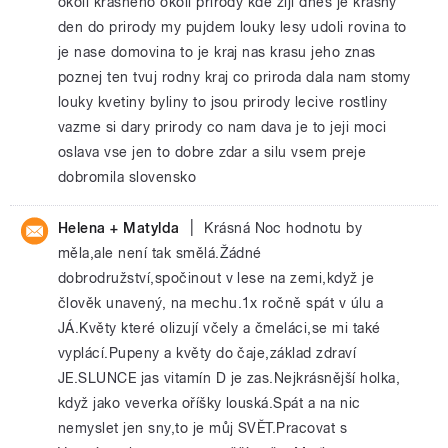
okoli krasneho okoli prirody kde ziji dnes je krasny
den do prirody my pujdem louky lesy udoli rovina to
je nase domovina to je kraj nas krasu jeho znas
poznej ten tvuj rodny kraj co priroda dala nam stomy
louky kvetiny byliny to jsou prirody lecive rostliny
vazme si dary prirody co nam dava je to jeji moci
oslava vse jen to dobre zdar a silu vsem preje
dobromila slovensko
|
Helena + Matylda
Krásná Noc hodnotu by
měla,ale není tak smělá.Žádné
dobrodružství,spočinout v lese na zemi,když je
člověk unavený, na mechu.1x ročně spát v úlu a
JÁ.Květy které olizují včely a čmeláci,se mi také
vyplácí.Pupeny a květy do čaje,základ zdraví
JE.SLUNCE jas vitamín D je zas.Nejkrásnější holka,
když jako veverka oříšky louská.Spát a na nic
nemyslet jen sny,to je můj SVĚT.Pracovat s