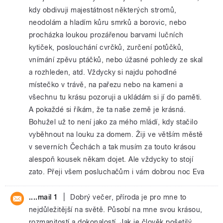
kdy obdivuji majestátnost některých stromů,
neodolám a hladím kůru smrků a borovic, nebo
procházka loukou prozářenou barvami lučních
kytiček, poslouchání cvrčků, zurčení potůčků,
vnímání zpěvu ptáčků, nebo úžasné pohledy ze skal
a rozhleden, atd. Vždycky si najdu pohodlné
místečko v trávě, na pařezu nebo na kameni a
všechnu tu krásu pozoruji a ukládám si jí do paměti.
A pokaždé si říkám, že ta naše země je krásná.
Bohužel už to není jako za mého mládí, kdy stačilo
vyběhnout na louku za domem. Žiji ve větším městě
v severních Čechách a tak musím za touto krásou
alespoň kousek někam dojet. Ale vždycky to stojí
zato. Přeji všem posluchačům i vám dobrou noc Eva
|
....mail 1
Dobrý večer, příroda je pro mne to
nejdůležitější na světě. Působí na mne svou krásou,
rozmanitostí a dokonalostí. Jak je člověk pošetilý,