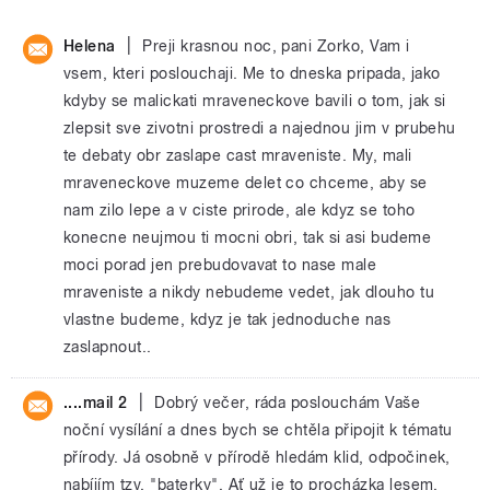
|
Helena
Preji krasnou noc, pani Zorko, Vam i
vsem, kteri poslouchaji. Me to dneska pripada, jako
kdyby se malickati mraveneckove bavili o tom, jak si
zlepsit sve zivotni prostredi a najednou jim v prubehu
te debaty obr zaslape cast mraveniste. My, mali
mraveneckove muzeme delet co chceme, aby se
nam zilo lepe a v ciste prirode, ale kdyz se toho
konecne neujmou ti mocni obri, tak si asi budeme
moci porad jen prebudovavat to nase male
mraveniste a nikdy nebudeme vedet, jak dlouho tu
vlastne budeme, kdyz je tak jednoduche nas
zaslapnout..
|
....mail 2
Dobrý večer, ráda poslouchám Vaše
noční vysílání a dnes bych se chtěla připojit k tématu
přírody. Já osobně v přírodě hledám klid, odpočinek,
nabíjím tzv. "baterky". Ať už je to procházka lesem,