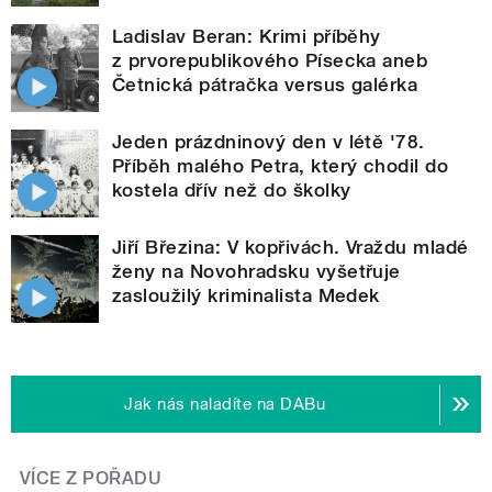
Ladislav Beran: Krimi příběhy
z prvorepublikového Písecka aneb
Četnická pátračka versus galérka
Jeden prázdninový den v létě '78.
Příběh malého Petra, který chodil do
kostela dřív než do školky
Jiří Březina: V kopřivách. Vraždu mladé
ženy na Novohradsku vyšetřuje
zasloužilý kriminalista Medek
Jak nás naladíte na DABu
VÍCE Z POŘADU