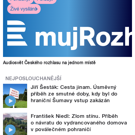
Živé vysílání
Audiosvět Českého rozhlasu na jednom místě
NEJPOSLOUCHANĚJŠÍ
Jiří Šesták: Cesta jinam. Úsměvný
příběh ze smutné doby, kdy byl do
hraniční Šumavy vstup zakázán
František Niedl: Zlom stínu. Příběh
o návratu do vydrancovaného domova
v poválečném pohraničí