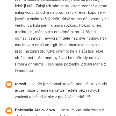
když ji ničí. Zabíjí tak sám sebe. Jsem Vodnář a proto
miluji vodu. chodím na procházky k řece, kopu se v
jezeře a vítám každý déšť. Když se mé děti vracely z
venku, čichala jsem k nim s rozkoší. Pokud to jen
trochu jde, mám stále otevřené okno. U žádné
domácí činnosti nevydržím déle než dvě hodiny. Pak
musím ven dobít energii. Moje maminka milovala
práci na zahradě. Když onemocněla a zůstala ležet,
chtěla umřít. Ani mne by život bez přírody nebavil.
Prosím chraňme ji pro naše potomky. Zdraví Marie z
Olomouce
|
tomáš
to ,že jezdí postřikovače neni až tak zlé zlé
je ,že muže chemii užívat zeměděle bez řádných
znalostí a ložení zkoky z používání jedů!!!!!!
|
Dobromila Atalovičová
zdravim vas mila zorko z