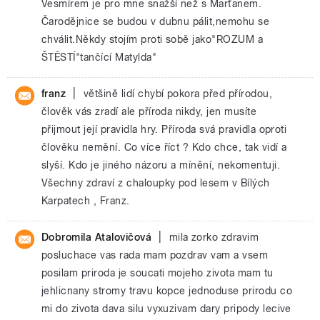
Vesmírem je pro mne snažší než s Marťanem.
Čarodějnice se budou v dubnu pálit,nemohu se
chválit.Někdy stojím proti sobě jako"ROZUM a
ŠTĚSTÍ"tančící Matylda"
|
franz
většině lidí chybí pokora před přírodou,
člověk vás zradí ale příroda nikdy, jen musíte
přijmout její pravidla hry. Příroda svá pravidla oproti
člověku nemění. Co více říct ? Kdo chce, tak vidí a
slyší. Kdo je jiného názoru a mínění, nekomentuji.
Všechny zdraví z chaloupky pod lesem v Bílých
Karpatech , Franz.
|
Dobromila Atalovičová
mila zorko zdravim
posluchace vas rada mam pozdrav vam a vsem
posilam priroda je soucati mojeho zivota mam tu
jehlicnany stromy travu kopce jednoduse prirodu co
mi do zivota dava silu vyxuzivam dary pripody lecive