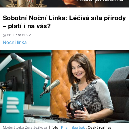
Sobotní Noční Linka: Léčivá síla přírody
– platí i na vás?
26. únor 2022
Noční linka
Moderátorka Zora Ježková
|
foto:
Khalil Baalbaki
,
Český rozhlas