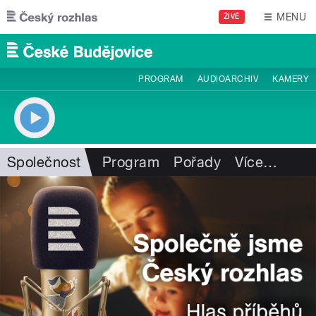
Přejít k hlavnímu obsahu
MENU
ŽIVĚ
PROGRAM
AUDIOARCHIV
KAMERY
Společnost
Program
Pořady
Více
…