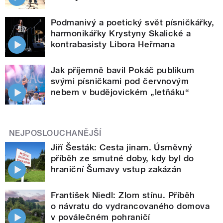
Podmanivý a poetický svět písničkářky,
harmonikářky Krystyny Skalické a
kontrabasisty Libora Heřmana
Jak příjemně bavil Pokáč publikum
svými písničkami pod červnovým
nebem v budějovickém „letňáku“
NEJPOSLOUCHANĚJŠÍ
Jiří Šesták: Cesta jinam. Úsměvný
příběh ze smutné doby, kdy byl do
hraniční Šumavy vstup zakázán
František Niedl: Zlom stínu. Příběh
o návratu do vydrancovaného domova
v poválečném pohraničí