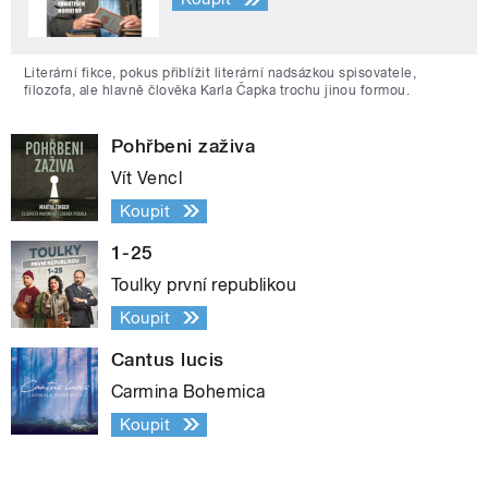
Literární fikce, pokus přiblížit literární nadsázkou spisovatele,
filozofa, ale hlavně člověka Karla Čapka trochu jinou formou.
Pohřbeni zaživa
Vít Vencl
Koupit
1-25
Toulky první republikou
Koupit
Cantus lucis
Carmina Bohemica
Koupit