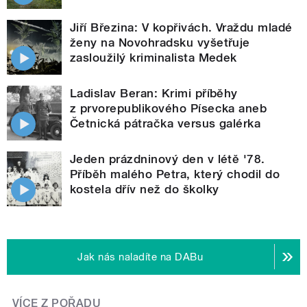
Jiří Březina: V kopřivách. Vraždu mladé
ženy na Novohradsku vyšetřuje
zasloužilý kriminalista Medek
Ladislav Beran: Krimi příběhy
z prvorepublikového Písecka aneb
Četnická pátračka versus galérka
Jeden prázdninový den v létě '78.
Příběh malého Petra, který chodil do
kostela dřív než do školky
Jak nás naladíte na DABu
VÍCE Z POŘADU