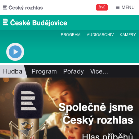
Přejít k hlavnímu obsahu
MENU
ŽIVĚ
PROGRAM
AUDIOARCHIV
KAMERY
Hudba
Program
Pořady
Více
…