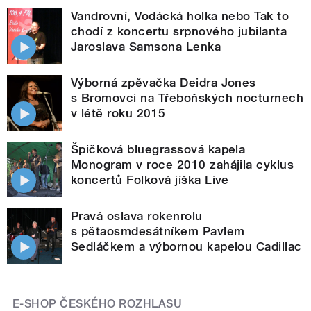
Vandrovní, Vodácká holka nebo Tak to
chodí z koncertu srpnového jubilanta
Jaroslava Samsona Lenka
Výborná zpěvačka Deidra Jones
s Bromovci na Třeboňských nocturnech
v létě roku 2015
Špičková bluegrassová kapela
Monogram v roce 2010 zahájila cyklus
koncertů Folková jíška Live
Pravá oslava rokenrolu
s pětaosmdesátníkem Pavlem
Sedláčkem a výbornou kapelou Cadillac
E-SHOP ČESKÉHO ROZHLASU