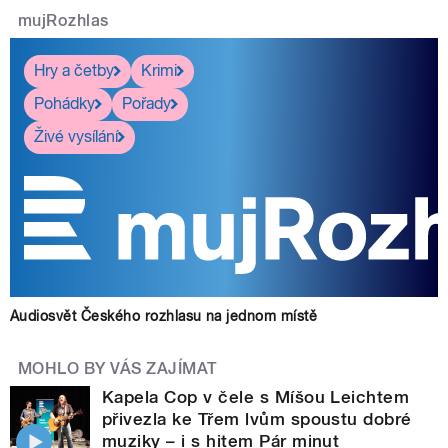
mujRozhlas
Hry a četby
Krimi
Pohádky
Pořady
Živé vysílání
Audiosvět Českého rozhlasu na jednom místě
MOHLO BY VÁS ZAJÍMAT
Kapela Cop v čele s Míšou Leichtem
přivezla ke Třem lvům spoustu dobré
muziky – i s hitem Pár minut