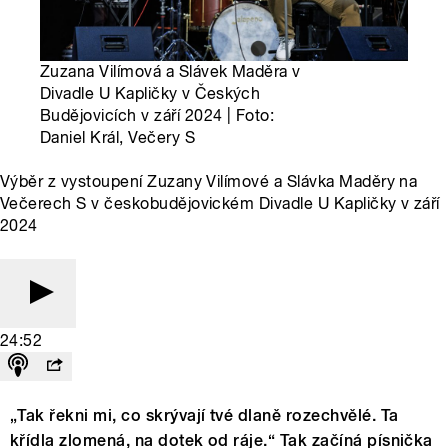
Zuzana Vilímová a Slávek Maděra v
Divadle U Kapličky v Českých
Budějovicích v září 2024 | Foto:
Daniel Král, Večery S
Výběr z vystoupení Zuzany Vilímové a Slávka Maděry na
Večerech S v českobudějovickém Divadle U Kapličky v září
2024
24:52
„Tak řekni mi, co skrývají tvé dlaně rozechvělé. Ta
křídla zlomená, na dotek od ráje.“ Tak začíná písnička