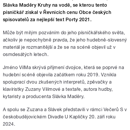
Slávka Maděry Kruhy na vodě, se kterou tento
písničkář získal v Řevnicích cenu Obce českých
spisovatelů za nejlepší text Porty 2021.
Může být milým pozváním do jeho písničkářského světa,
ačkoliv je nepochybně pravda, že jeho hudebně-slovesný
materiál je rozmanitější a že se na scéně objevil už v
osmdesátých letech.
Jméno VilMa skrývá příjmení dvojice, která se poprvé na
hudební scéně objevila začátkem roku 2019. Vznikla
spoluprací dvou zkušených interpretů, zpěvačky a
klavíristky Zuzany Vilímové a textaře, autora hudby,
kytaristy a producenta Slávka Maděry.
A spolu se Zuzana a Slávek představili v rámci Večerů S v
českobudějovickém Divadle U Kapličky 20. září roku
2024.