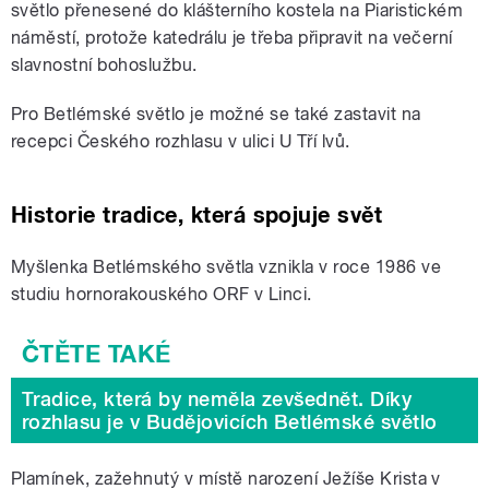
světlo přenesené do klášterního kostela na Piaristickém
náměstí, protože katedrálu je třeba připravit na večerní
slavnostní bohoslužbu.
Pro Betlémské světlo je možné se také zastavit na
recepci Českého rozhlasu v ulici U Tří lvů.
Historie tradice, která spojuje svět
Myšlenka Betlémského světla vznikla v roce 1986 ve
studiu hornorakouského ORF v Linci.
Tradice, která by neměla zevšednět. Díky
rozhlasu je v Budějovicích Betlémské světlo
Plamínek, zažehnutý v místě narození Ježíše Krista v