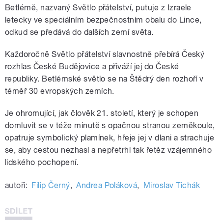
Betlémě, nazvaný Světlo přátelství, putuje z Izraele
letecky ve speciálním bezpečnostním obalu do Lince,
odkud se předává do dalších zemí světa.
Každoročně Světlo přátelství slavnostně přebírá Český
rozhlas České Budějovice a přiváží jej do České
republiky. Betlémské světlo se na Štědrý den rozhoří v
téměř 30 evropských zemích.
Je ohromující, jak člověk 21. století, který je schopen
domluvit se v téže minutě s opačnou stranou zeměkoule,
opatruje symbolický plamínek, hřeje jej v dlani a strachuje
se, aby cestou nezhasl a nepřetrhl tak řetěz vzájemného
lidského pochopení.
autoři:
Filip Černý
,
Andrea Poláková
,
Miroslav Tichák