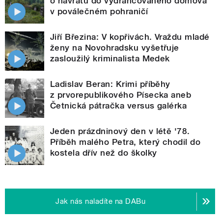
o návratu do vydrancovaného domova
v poválečném pohraničí
Jiří Březina: V kopřivách. Vraždu mladé
ženy na Novohradsku vyšetřuje
zasloužilý kriminalista Medek
Ladislav Beran: Krimi příběhy
z prvorepublikového Písecka aneb
Četnická pátračka versus galérka
Jeden prázdninový den v létě '78.
Příběh malého Petra, který chodil do
kostela dřív než do školky
Jak nás naladíte na DABu