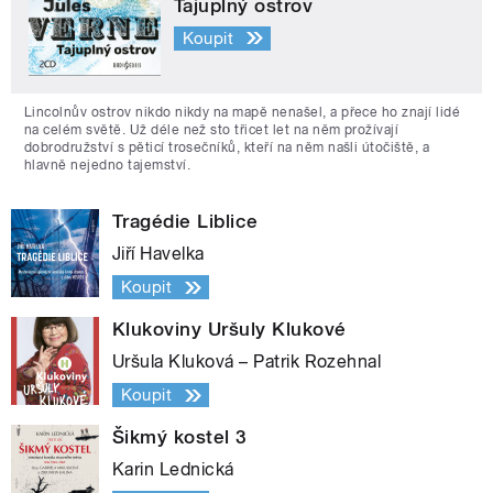
Tajuplný ostrov
Koupit
Lincolnův ostrov nikdo nikdy na mapě nenašel, a přece ho znají lidé
na celém světě. Už déle než sto třicet let na něm prožívají
dobrodružství s pěticí trosečníků, kteří na něm našli útočiště, a
hlavně nejedno tajemství.
Tragédie Liblice
Jiří Havelka
Koupit
Klukoviny Uršuly Klukové
Uršula Kluková – Patrik Rozehnal
Koupit
Šikmý kostel 3
Karin Lednická