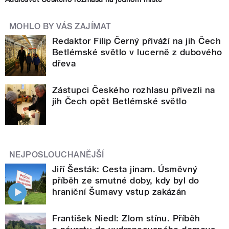
MOHLO BY VÁS ZAJÍMAT
Redaktor Filip Černý přiváží na jih Čech
Betlémské světlo v lucerně z dubového
dřeva
Zástupci Českého rozhlasu přivezli na
jih Čech opět Betlémské světlo
NEJPOSLOUCHANĚJŠÍ
Jiří Šesták: Cesta jinam. Úsměvný
příběh ze smutné doby, kdy byl do
hraniční Šumavy vstup zakázán
František Niedl: Zlom stínu. Příběh