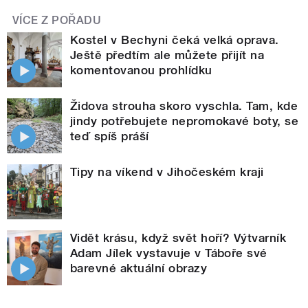
VÍCE Z POŘADU
Kostel v Bechyni čeká velká oprava.
Ještě předtím ale můžete přijít na
komentovanou prohlídku
Židova strouha skoro vyschla. Tam, kde
jindy potřebujete nepromokavé boty, se
teď spíš práší
Tipy na víkend v Jihočeském kraji
Vidět krásu, když svět hoří? Výtvarník
Adam Jílek vystavuje v Táboře své
barevné aktuální obrazy