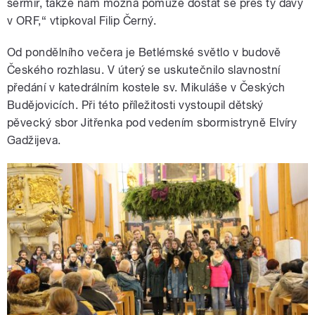
šermíř, takže nám možná pomůže dostat se přes ty davy
v ORF,“ vtipkoval Filip Černý.
Od pondělního večera je Betlémské světlo v budově
Českého rozhlasu. V úterý se uskutečnilo slavnostní
předání v katedrálním kostele sv. Mikuláše v Českých
Budějovicích. Při této příležitosti vystoupil dětský
pěvecký sbor Jitřenka pod vedením sbormistryně Elvíry
Gadžijeva.