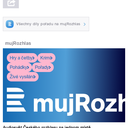
Všechny díly pořadu na mujRozhlas
mujRozhlas
Hry a četby
Krimi
Pohádky
Pořady
Živé vysílání
Audiosvět Českého rozhlasu na jednom místě