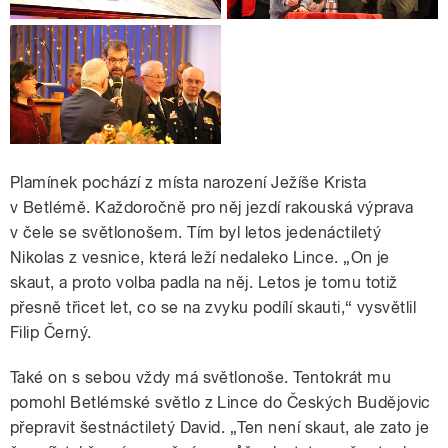
Plamínek pochází z místa narození Ježíše Krista
v Betlémě. Každoročně pro něj jezdí rakouská výprava
v čele se světlonošem. Tím byl letos jedenáctiletý
Nikolas z vesnice, která leží nedaleko Lince. „On je
skaut, a proto volba padla na něj. Letos je tomu totiž
přesně třicet let, co se na zvyku podílí skauti,“ vysvětlil
Filip Černý.
Také on s sebou vždy má světlonoše. Tentokrát mu
pomohl Betlémské světlo z Lince do Českých Budějovic
přepravit šestnáctiletý David. „Ten není skaut, ale zato je