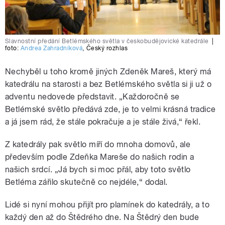
Slavnostní předání Betlémského světla v českobudějovické katedrále
|
foto:
Andrea Zahradníková
,
Český rozhlas
Nechyběl u toho kromě jiných Zdeněk Mareš, který má
katedrálu na starosti a bez Betlémského světla si ji už o
adventu nedovede představit. „Každoročně se
Betlémské světlo předává zde, je to velmi krásná tradice
a já jsem rád, že stále pokračuje a je stále živá,“ řekl.
Z katedrály pak světlo míří do mnoha domovů, ale
především podle Zdeňka Mareše do našich rodin a
našich srdcí. „Já bych si moc přál, aby toto světlo
Betléma zářilo skutečně co nejdéle,“ dodal.
Lidé si nyní mohou přijít pro plamínek do katedrály, a to
každý den až do Štědrého dne. Na Štědrý den bude