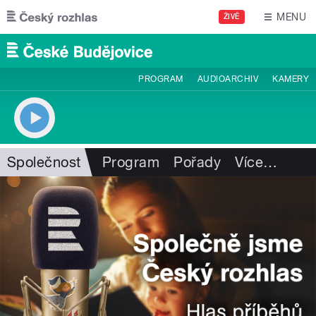
Přejít k hlavnímu obsahu
MENU
ŽIVĚ
PROGRAM
AUDIOARCHIV
KAMERY
Společnost
Program
Pořady
Více
…