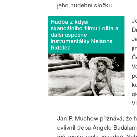
jeho hudební složku.
J
Hudba z kdysi
skandálního filmu Lolita a
D
další úspěšné
J
instrumentálky Nelsona
Riddlea
j
Č
V
p
k
o
V
Jan P. Muchow přiznává, že h
ovlivnil třeba Angelo Badala
mě zaryla zcela zásadně. Nebo