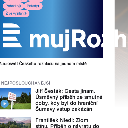
Pohádky
Pořady
Živé vysílání
Audiosvět Českého rozhlasu na jednom místě
NEJPOSLOUCHANĚJŠÍ
Jiří Šesták: Cesta jinam.
Úsměvný příběh ze smutné
doby, kdy byl do hraniční
Šumavy vstup zakázán
František Niedl: Zlom
stínu. Příběh o návratu do