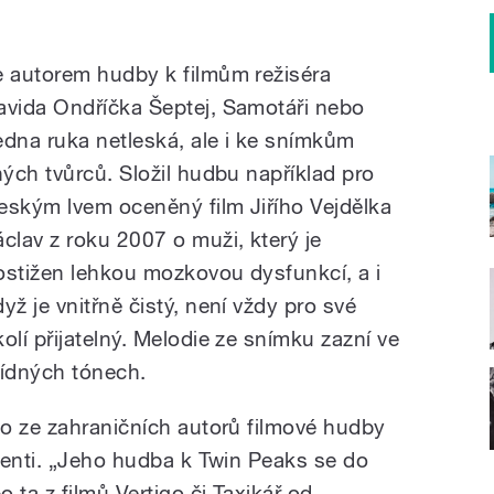
e autorem hudby k filmům režiséra
avida Ondříčka Šeptej, Samotáři nebo
edna ruka netleská, ale i ke snímkům
iných tvůrců. Složil hudbu například pro
eským lvem oceněný film Jiřího Vejdělka
áclav z roku 2007 o muži, který je
ostižen lehkou mozkovou dysfunkcí, a i
dyž je vnitřně čistý, není vždy pro své
kolí přijatelný. Melodie ze snímku zazní ve
lídných tónech.
o ze zahraničních autorů filmové hudby
menti. „Jeho hudba k Twin Peaks se do
 ta z filmů Vertigo či Taxikář od