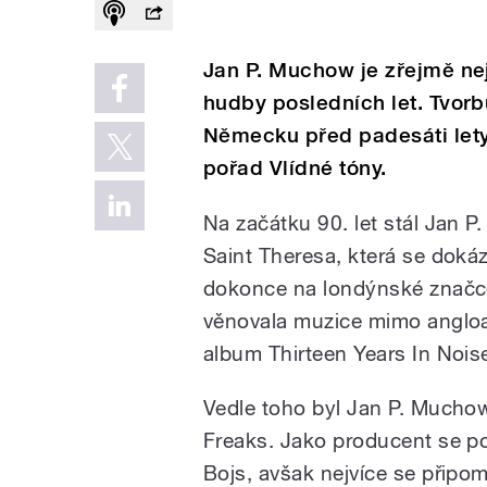
Jan P. Muchow je zřejmě n
hudby posledních let. Tvorb
Německu před padesáti lety
pořad Vlídné tóny.
Na začátku 90. let stál Jan 
Saint Theresa, která se dokáza
dokonce na londýnské značce
věnovala muzice mimo angloa
album Thirteen Years In Nois
Vedle toho byl Jan P. Muchow
Freaks. Jako producent se p
Bojs, avšak nejvíce se připomí