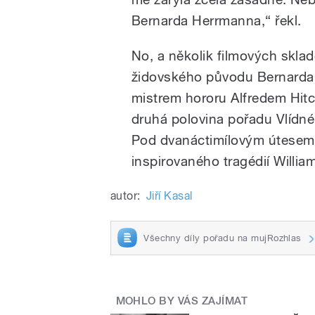
Bernarda Herrmanna,“ řekl.
No, a několik filmových skla
židovského původu Bernarda
mistrem hororu Alfredem Hitc
druhá polovina pořadu Vlídné 
Pod dvanáctimílovým útesem 
inspirovaného tragédií Willi
autor:
Jiří Kasal
Všechny díly pořadu na mujRozhlas
MOHLO BY VÁS ZAJÍMAT