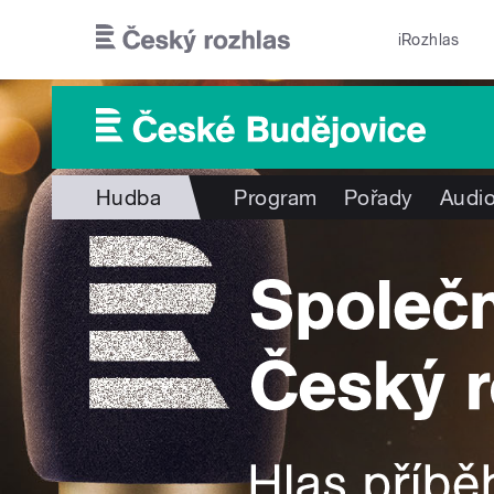
Přejít k hlavnímu obsahu
iRozhlas
Hudba
Program
Pořady
Audio