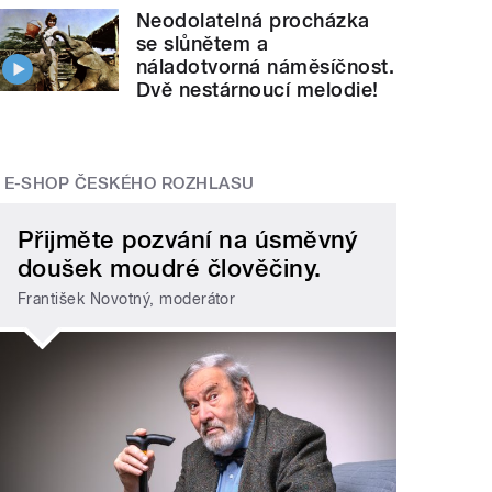
Neodolatelná procházka
se slůnětem a
náladotvorná náměsíčnost.
Dvě nestárnoucí melodie!
E-SHOP ČESKÉHO ROZHLASU
Přijměte pozvání na úsměvný
doušek moudré člověčiny.
František Novotný, moderátor