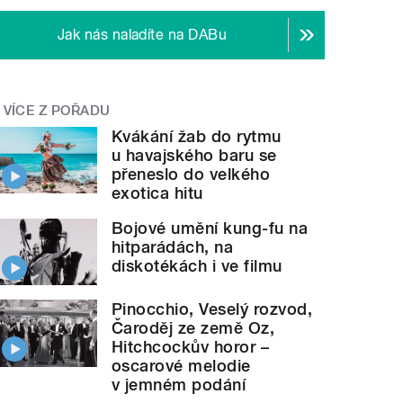
Jak nás naladíte na DABu
VÍCE Z POŘADU
Kvákání žab do rytmu
u havajského baru se
přeneslo do velkého
exotica hitu
Bojové umění kung-fu na
hitparádách, na
diskotékách i ve filmu
Pinocchio, Veselý rozvod,
Čaroděj ze země Oz,
Hitchcockův horor –
oscarové melodie
v jemném podání