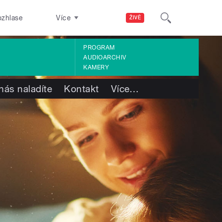
ozhlase
Více
ŽIVĚ
PROGRAM
AUDIOARCHIV
KAMERY
nás naladíte
Kontakt
Více
…