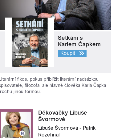
Setkání s
Karlem Čapkem
Koupit
Literární fikce, pokus přiblížit literární nadsázkou
spisovatele, filozofa, ale hlavně člověka Karla Čapka
trochu jinou formou.
Děkovačky Libuše
Švormové
Libuše Švormová - Patrik
Rozehnal