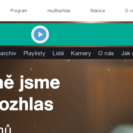
Program
mujRozhlas
Stanice
O r
archiv
Playlisty
Lidé
Kamery
O nás
Jak 