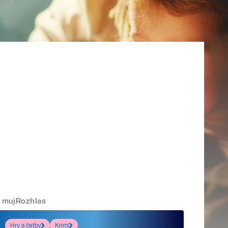
mujRozhlas
Hry a četby
Krimi