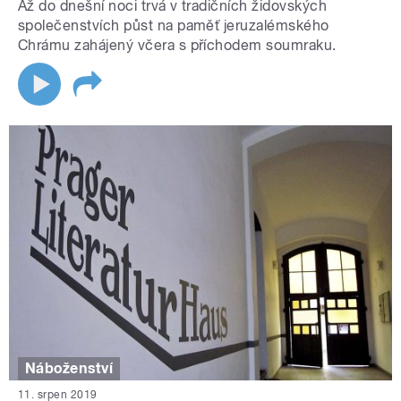
Až do dnešní noci trvá v tradičních židovských
společenstvích půst na paměť jeruzalémského
Chrámu zahájený včera s příchodem soumraku.
Náboženství
11. srpen 2019