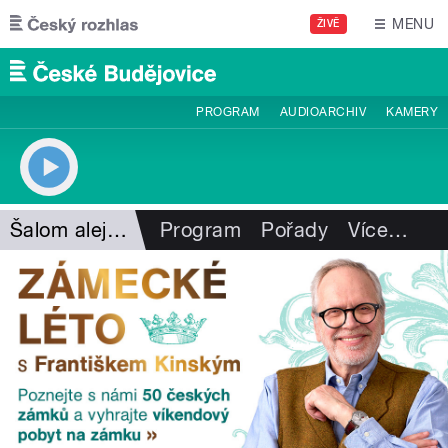
Přejít k hlavnímu obsahu
MENU
ŽIVĚ
PROGRAM
AUDIOARCHIV
KAMERY
Šalom alejchem
Program
Pořady
Více
…