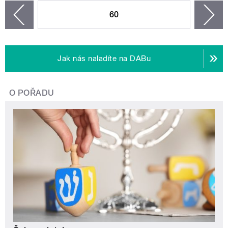
60
n
zí
Jak nás naladíte na DABu
O POŘADU