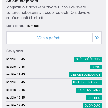
Šalom alejchem
Magazín o židovském životě u nás i ve světě. O
kultuře, náboženství, osobnostech. O židovské
současnosti i historii.
Délka pořadu:
15 minut
Více o pořadu
Čas vysílání
neděle 19:45
STŘEDNÍ ČECHY
neděle 19:45
BRNO
neděle 19:45
ČESKÉ BUDĚJOVICE
neděle 19:45
HRADEC KRÁLOVÉ
neděle 19:45
KARLOVY VARY
neděle 19:45
LIBEREC
neděle 19:45
OLOMOUC