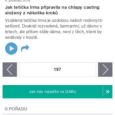
4. prosinec 2018
Jak tetička Irma připravila na chlapy casting
složený z několika kroků
Vzdálená tetička Irma je ozdobou našich rodinných
sešlostí. Dvakrát rozvedená, šarmantní, už dávno v
letech, ale přitom stále dáma, není z těch, které by
sedávaly v koutě.
STRÁNKY
197
n
zí
Jak nás naladíte na DABu
O POŘADU