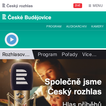
Přejít k hlavnímu obsahu
MENU
ŽIVĚ
PROGRAM
AUDIOARCHIV
KAMERY
Rozhlasový sloupek
Program
Pořady
Více
…