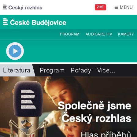
Přejít k hlavnímu obsahu
MENU
ŽIVĚ
PROGRAM
AUDIOARCHIV
KAMERY
Literatura
Program
Pořady
Více
…