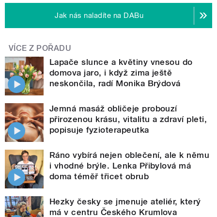
Jak nás naladíte na DABu
VÍCE Z POŘADU
Lapače slunce a květiny vnesou do
domova jaro, i když zima ještě
neskončila, radí Monika Brýdová
Jemná masáž obličeje probouzí
přirozenou krásu, vitalitu a zdraví pleti,
popisuje fyzioterapeutka
Ráno vybírá nejen oblečení, ale k němu
i vhodné brýle. Lenka Přibylová má
doma téměř třicet obrub
Hezky česky se jmenuje ateliér, který
má v centru Českého Krumlova