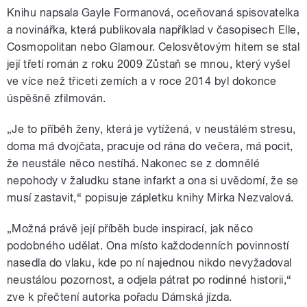
Knihu napsala Gayle Formanová, oceňovaná spisovatelka
a novinářka, která publikovala například v časopisech Elle,
Cosmopolitan nebo Glamour. Celosvětovým hitem se stal
její třetí román z roku 2009 Zůstaň se mnou, který vyšel
ve více než třiceti zemích a v roce 2014 byl dokonce
úspěšně zfilmován.
„Je to příběh ženy, která je vytížená, v neustálém stresu,
doma má dvojčata, pracuje od rána do večera, má pocit,
že neustále něco nestíhá. Nakonec se z domnělé
nepohody v žaludku stane infarkt a ona si uvědomí, že se
musí zastavit,“ popisuje zápletku knihy Mirka Nezvalová.
„Možná právě její příběh bude inspirací, jak něco
podobného udělat. Ona místo každodenních povinností
nasedla do vlaku, kde po ní najednou nikdo nevyžadoval
neustálou pozornost, a odjela pátrat po rodinné historii,“
zve k přečtení autorka pořadu Dámská jízda.