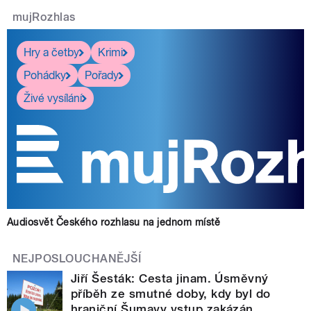
mujRozhlas
Hry a četby
Krimi
Pohádky
Pořady
Živé vysílání
Audiosvět Českého rozhlasu na jednom místě
NEJPOSLOUCHANĚJŠÍ
Jiří Šesták: Cesta jinam. Úsměvný
příběh ze smutné doby, kdy byl do
hraniční Šumavy vstup zakázán