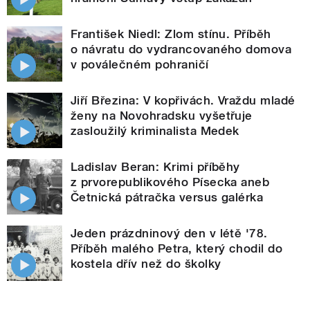
František Niedl: Zlom stínu. Příběh
o návratu do vydrancovaného domova
v poválečném pohraničí
Jiří Březina: V kopřivách. Vraždu mladé
ženy na Novohradsku vyšetřuje
zasloužilý kriminalista Medek
Ladislav Beran: Krimi příběhy
z prvorepublikového Písecka aneb
Četnická pátračka versus galérka
Jeden prázdninový den v létě '78.
Příběh malého Petra, který chodil do
kostela dřív než do školky