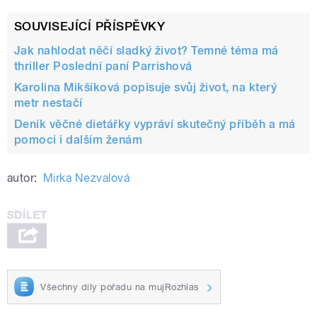
SOUVISEJÍCÍ PŘÍSPĚVKY
Jak nahlodat něčí sladký život? Temné téma má
thriller Poslední paní Parrishová
Karolina Mikšíková popisuje svůj život, na který
metr nestačí
Deník věčné dietářky vypráví skutečný příběh a má
pomoci i dalším ženám
autor:
Mirka Nezvalová
Všechny díly pořadu na mujRozhlas