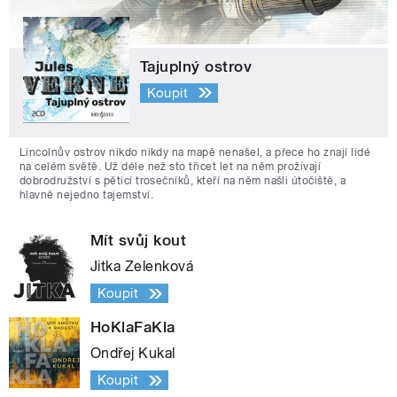
Tajuplný ostrov
Koupit
Lincolnův ostrov nikdo nikdy na mapě nenašel, a přece ho znají lidé
na celém světě. Už déle než sto třicet let na něm prožívají
dobrodružství s pěticí trosečníků, kteří na něm našli útočiště, a
hlavně nejedno tajemství.
Mít svůj kout
Jitka Zelenková
Koupit
HoKlaFaKla
Ondřej Kukal
Koupit