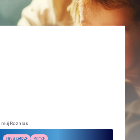
mujRozhlas
Hry a četby
Krimi