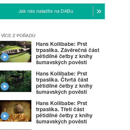
Jak nás naladíte na DABu
VÍCE Z POŘADU
Hans Kollibabe: Prst
trpaslíka. Závěrečná část
pětidílné četby z knihy
šumavských pověstí
Hans Kollibabe: Prst
trpaslíka. Čtvrtá část
pětidílné četby z knihy
šumavských pověstí
Hans Kollibabe: Prst
trpaslíka. Třetí část
pětidílné četby z knihy
šumavských pověstí