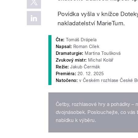
Povídka vyšla v knížce Doteky
nakladatelství MarieTum.
Čte:
Tomáš Drápela
Napsal:
Roman Cílek
Dramaturgie:
Martina Toušková
Zvukový mistr:
Michal Kolář
Režie:
Jakub Čermák
Premiéra:
20. 12. 2025
Natočeno:
v Českém rozhlase České B
Četby, rozhlasové hry a pohádky –
dvojnásobek. Poslouchejte, co vás b
nabídku k výběru.