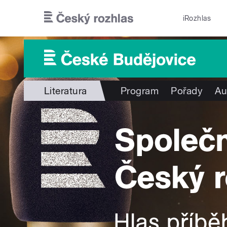
Přejít k hlavnímu obsahu
iRozhlas
Literatura
Program
Pořady
Au