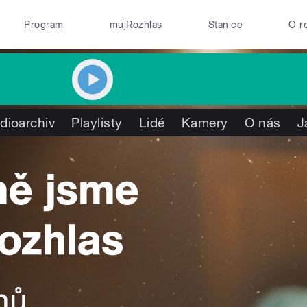
Program
mujRozhlas
Stanice
O r
dioarchiv
Playlisty
Lidé
Kamery
O nás
J