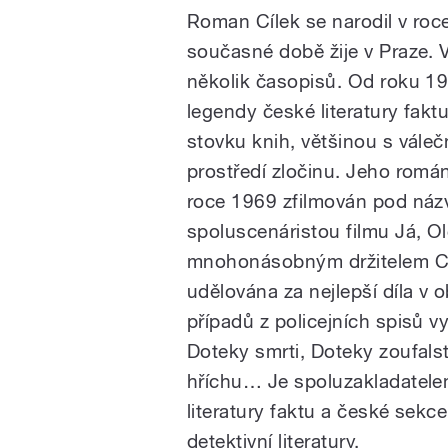
Roman Cílek se narodil v roc
současné době žije v Praze. V
několik časopisů. Od roku 19
legendy české literatury fakt
stovku knih, většinou s vále
prostředí zločinu. Jeho román
roce 1969 zfilmován pod náz
spoluscenáristou filmu Já, O
mnohonásobným držitelem Ce
udělována za nejlepší díla v o
případů z policejních spisů vy
Doteky smrti, Doteky zoufals
hříchu… Je spoluzakladatelem
literatury faktu a české sek
detektivní literatury.