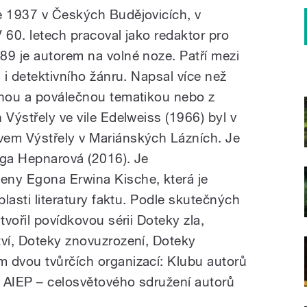
e 1937 v Českých Budějovicích, v
 60. letech pracoval jako redaktor pro
89 je autorem na volné noze. Patří mezi
u i detektivního žánru. Napsal více než
čnou a poválečnou tematikou nebo z
 Výstřely ve vile Edelweiss (1966) byl v
vem Výstřely v Mariánských Lázních. Je
lga Hepnarová (2016). Je
ny Egona Erwina Kische, která je
blasti literatury faktu. Podle skutečných
tvořil povídkovou sérii Doteky zla,
tví, Doteky znovuzrození, Doteky
 dvou tvůrčích organizací: Klubu autorů
ce AIEP – celosvětového sdružení autorů