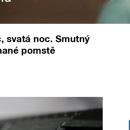
, svatá noc. Smutný
onané pomstě