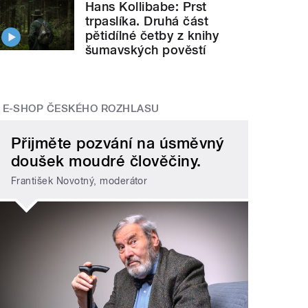
Hans Kollibabe: Prst
trpaslíka. Druhá část
pětidílné četby z knihy
šumavských pověstí
E-SHOP ČESKÉHO ROZHLASU
Přijměte pozvání na úsměvný
doušek moudré člověčiny.
František Novotný, moderátor