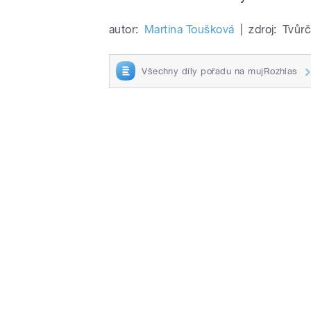
autor:
Martina Toušková
|
zdroj:
Tvůrč
Všechny díly pořadu na mujRozhlas