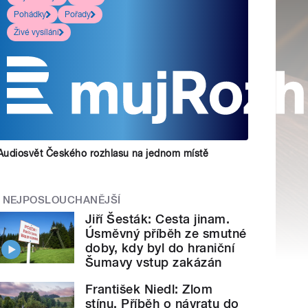
Pohádky
Pořady
Živé vysílání
Audiosvět Českého rozhlasu na jednom místě
NEJPOSLOUCHANĚJŠÍ
Jiří Šesták: Cesta jinam.
Úsměvný příběh ze smutné
doby, kdy byl do hraniční
Šumavy vstup zakázán
František Niedl: Zlom
stínu. Příběh o návratu do