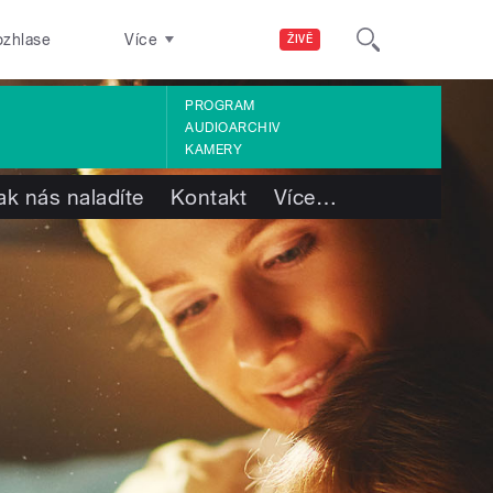
ozhlase
Více
ŽIVĚ
PROGRAM
AUDIOARCHIV
KAMERY
ak nás naladíte
Kontakt
Více
…