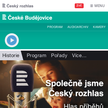
Přejít k hlavnímu obsahu
MENU
ŽIVĚ
PROGRAM
AUDIOARCHIV
KAMERY
Historie
Program
Pořady
Více
…