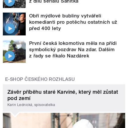
z dílů seriálu Sanitka
Obří mýdlové bubliny vytvářeli
komedianti pro potěchu ostatních už
před 400 lety
První česká lokomotiva měla na přídi
symbolický pozdrav Na zdar. Dalším
z řady se říkalo Nazdárek
E-SHOP ČESKÉHO ROZHLASU
Závěr příběhu staré Karviné, který měl zůstat
pod zemí
Karin Lednická, spisovatelka