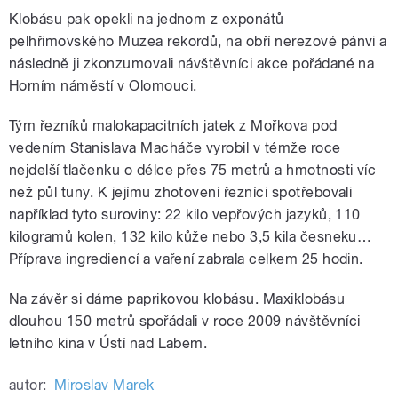
Klobásu pak opekli na jednom z exponátů
pelhřimovského Muzea rekordů, na obří nerezové pánvi a
následně ji zkonzumovali návštěvníci akce pořádané na
Horním náměstí v Olomouci.
Tým řezníků malokapacitních jatek z Mořkova pod
vedením Stanislava Macháče vyrobil v témže roce
nejdelší tlačenku o délce přes 75 metrů a hmotnosti víc
než půl tuny. K jejímu zhotovení řezníci spotřebovali
například tyto suroviny: 22 kilo vepřových jazyků, 110
kilogramů kolen, 132 kilo kůže nebo 3,5 kila česneku…
Příprava ingrediencí a vaření zabrala celkem 25 hodin.
Na závěr si dáme paprikovou klobásu. Maxiklobásu
dlouhou 150 metrů spořádali v roce 2009 návštěvníci
letního kina v Ústí nad Labem.
autor:
Miroslav Marek