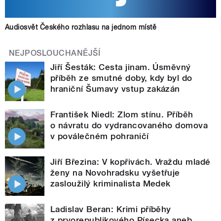
Audiosvět Českého rozhlasu na jednom místě
NEJPOSLOUCHANĚJŠÍ
Jiří Šesták: Cesta jinam. Úsměvný
příběh ze smutné doby, kdy byl do
hraniční Šumavy vstup zakázán
František Niedl: Zlom stínu. Příběh
o návratu do vydrancovaného domova
v poválečném pohraničí
Jiří Březina: V kopřivách. Vraždu mladé
ženy na Novohradsku vyšetřuje
zasloužilý kriminalista Medek
Ladislav Beran: Krimi příběhy
z prvorepublikového Písecka aneb