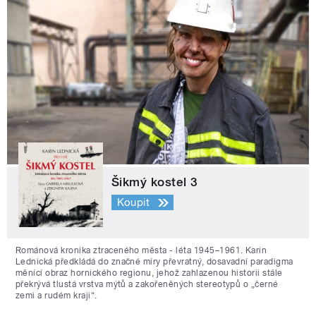
Šikmý kostel 3
Koupit
Románová kronika ztraceného města - léta 1945–1961. Karin
Lednická předkládá do značné míry převratný, dosavadní paradigma
měnící obraz hornického regionu, jehož zahlazenou historii stále
překrývá tlustá vrstva mýtů a zakořeněných stereotypů o „černé
zemi a rudém kraji“.