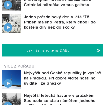
Četnická pátračka versus galérka
Jeden prázdninový den v létě '78.
Příběh malého Petra, který chodil do
kostela dřív než do školky
Jak nás naladíte na DABu
VÍCE Z POŘADU
Nejvyšší bod České republiky je vysílač
na Pradědu. Při dobré viditelnosti ho
uvidíte i ze Sněžky
Největší letecká havárie v pražském
Suchdole se stala námětem jednoho