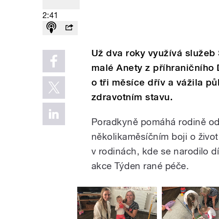
2:41
Už dva roky využívá služeb
malé Anety z příhraničního 
o tři měsíce dřív a vážila pů
zdravotním stavu.
Poradkyně pomáhá rodině od 
několikaměsíčním boji o živo
v rodinách, kde se narodilo d
akce Týden rané péče.