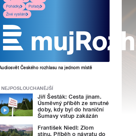
Pohádky
Pořady
Živé vysílání
Audiosvět Českého rozhlasu na jednom místě
NEJPOSLOUCHANĚJŠÍ
Jiří Šesták: Cesta jinam.
Úsměvný příběh ze smutné
doby, kdy byl do hraniční
Šumavy vstup zakázán
František Niedl: Zlom
stínu. Příběh o návratu do