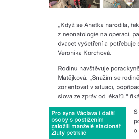
„Když se Anetka narodila, řekli
z neonatologie na operaci, pa
dvacet vyšetření a potřebuje 
Veronika Korchová.
Rodinu navštěvuje poradkyně
Matějková. „Snažím se rodině 
zorientovat v situaci, popřípa
slova ze zpráv od lékařů,“ říká
S
Pro syna Václava i další
osoby s postižením
p
založili manželé stacionář
o
Žlutý petrklíč