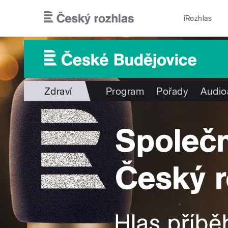
Přejít k hlavnímu obsahu
iRozhlas
Zdraví
Program
Pořady
Audio