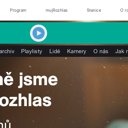
Program
mujRozhlas
Stanice
O r
archiv
Playlisty
Lidé
Kamery
O nás
Jak 