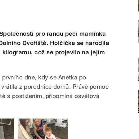
 Společnosti pro ranou péči maminka
Dolního Dvořiště. Holčička se narodila
l kilogramu, což se projevilo na jejím
prvního dne, kdy se Anetka po
t vrátila z porodnice domů. Právě pomoc
ítě s postižením, připomíná osvětová