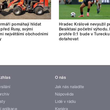
farmáři pomáhají hlídat
Hradec Králové nevyužil pr
 před Rusy, svými
Besiktasi početní výhodu.
ími největšími obchodními
prohře 0:1 bude v Turecku
y
dotahovat
zhlas
O nás
ysílání
Jak nás naladíte
rchiv
Nápověda
sty
Lidé v rádiu
í aplikace
Kariéra