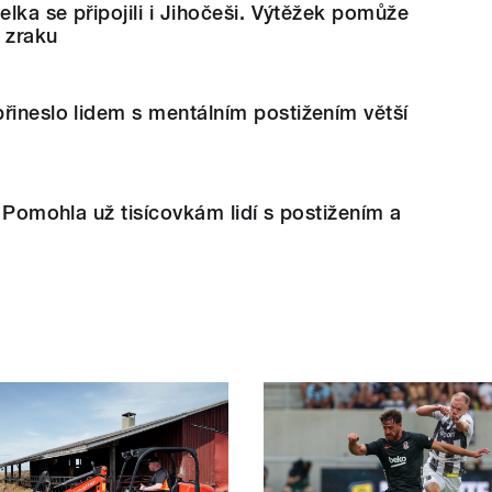
elka se připojili i Jihočeši. Výtěžek pomůže
 zraku
řineslo lidem s mentálním postižením větší
. Pomohla už tisícovkám lidí s postižením a