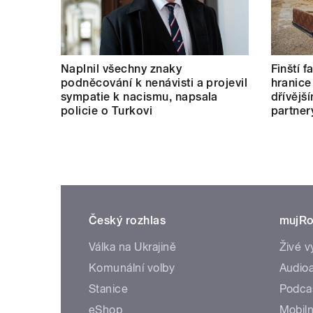
Naplnil všechny znaky
Finští 
podněcování k nenávisti a projevil
hranice
sympatie k nacismu, napsala
dřívějš
policie o Turkovi
partner
Český rozhlas
mujRo
Válka na Ukrajině
Živé v
Komunální volby
Audioa
Stanice
Podca
eShop
Mobiln