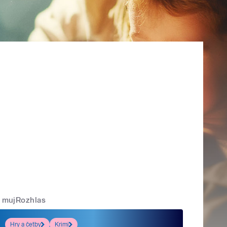
mujRozhlas
Hry a četby
Krimi