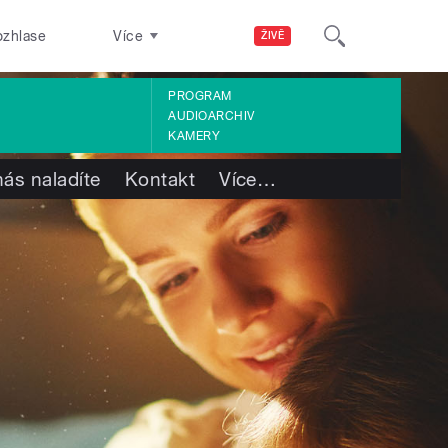
ozhlase
Více
ŽIVĚ
PROGRAM
AUDIOARCHIV
KAMERY
nás naladíte
Kontakt
Více
…