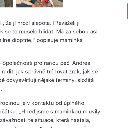
, že jí hrozí slepota. Převáželi ji
k se to muselo hlídat. Má za sebou asi
silné dioptrie,“ popisuje maminka
 Společnosti pro ranou péči Andrea
radit, jak správně trénovat zrak, jak se
dě dovysvětluji nějaké termíny, složitá
.
 rodinou je v kontaktu od úplného
očátku. „Hned jsme s maminkou mluvily
 závažnosti té situace, která nastala,