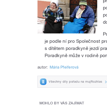
p
p
p
d
P
je podle ní pro Společnost p
s dítětem poradkyně jezdí pra
Poradkyně může v rodině pomá
autor:
Mária Pfeiferová
Všechny díly pořadu na mujRozhlas
MOHLO BY VÁS ZAJÍMAT