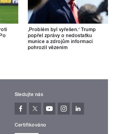
oti
‚Problém byl vyřešen.‘ Trump
 Po
popřel zprávy o nedostatku
munice a zdrojům informací
pohrozil vězením
Sledujte nás
Certifikováno