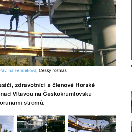
Pavlína Fendeková
,
Český rozhlas
asiči, zdravotníci a členové Horské
ně nad Vltavou na Českokrumlovsku
korunami stromů.