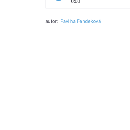
0:00
Pavlína Fendeková na
Play
cvičené v korunách
autor:
Pavlína Fendeková
/