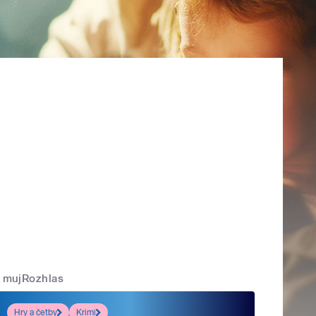
mujRozhlas
Hry a četby
Krimi