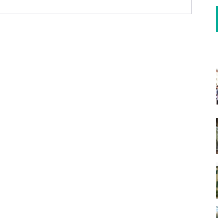
táčela záchranářské
stromů