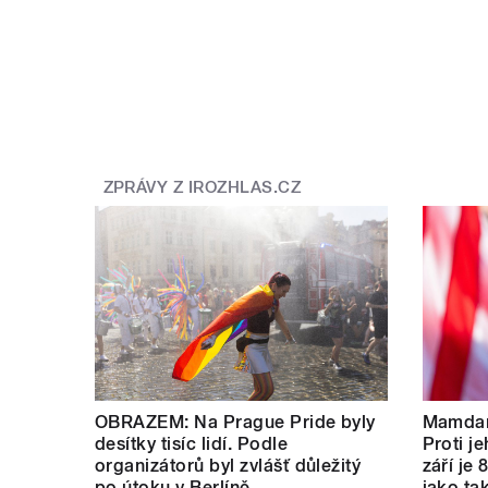
pause
ZPRÁVY Z IROZHLAS.CZ
OBRAZEM: Na Prague Pride byly
Mamdan
desítky tisíc lidí. Podle
Proti je
organizátorů byl zvlášť důležitý
září je 
po útoku v Berlíně
jako tak