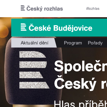
Přejít k hlavnímu obsahu
iRozhlas
Aktuální dění
Program
Pořady