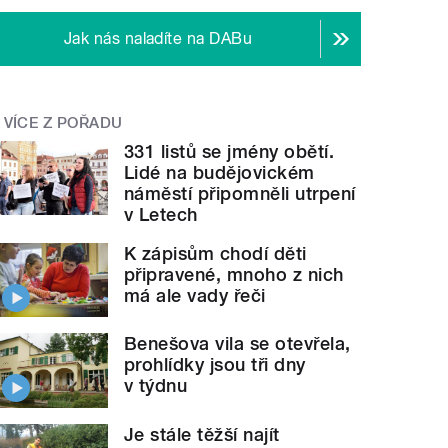
Jak nás naladíte na DABu
VÍCE Z POŘADU
331 listů se jmény obětí.
Lidé na budějovickém
náměstí připomněli utrpení
v Letech
K zápisům chodí děti
připravené, mnoho z nich
má ale vady řeči
Benešova vila se otevřela,
prohlídky jsou tři dny
v týdnu
Je stále těžší najít