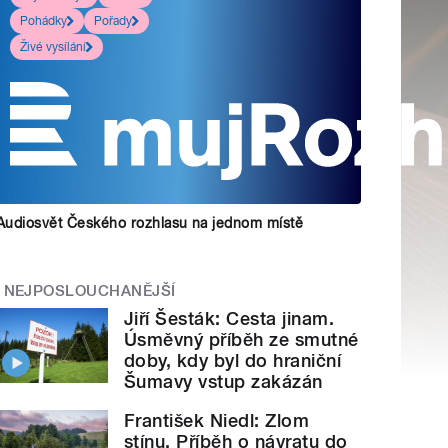
Pohádky
Pořady
Živé vysílání
Audiosvět Českého rozhlasu na jednom místě
NEJPOSLOUCHANĚJŠÍ
Jiří Šesták: Cesta jinam.
Úsměvný příběh ze smutné
doby, kdy byl do hraniční
Šumavy vstup zakázán
František Niedl: Zlom
stínu. Příběh o návratu do