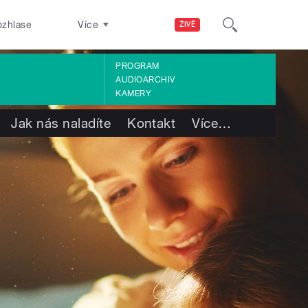
ozhlase
Více
ŽIVĚ
PROGRAM
AUDIOARCHIV
KAMERY
Jak nás naladíte
Kontakt
Více
…