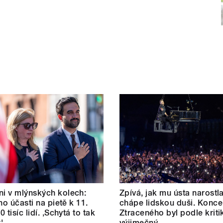
i v mlýnských kolech:
Zpívá, jak mu ústa narostl
ho účasti na pietě k 11.
chápe lidskou duši. Konce
80 tisíc lidí. ‚Schytá to tak
Ztraceného byl podle kriti
'
výjimečný