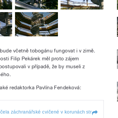
a bude včetně tobogánu fungovat i v zimě.
osti Filip Pekárek měl proto zájem
postupovali v případě, že by museli z
ného.
také redaktorka Pavlína Fendeková:
čela záchranářské cvičené v korunách
stromů
" style