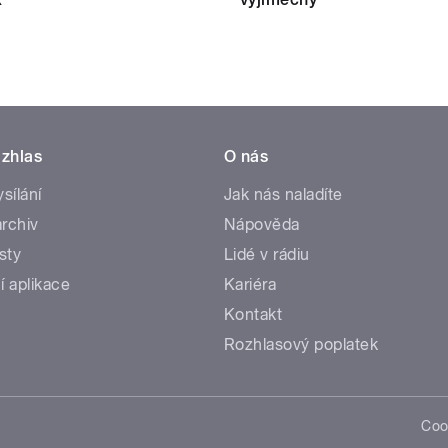
zhlas
O nás
ysílání
Jak nás naladíte
rchiv
Nápověda
sty
Lidé v rádiu
í aplikace
Kariéra
Kontakt
Rozhlasový poplatek
Coo