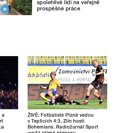
spolehlivé lidi na veřejně
prospěšné práce
a a
ŽIVĚ: Fotbalisté Plzně vedou
rt
v Teplicích 4:3, Zlín hostí
ka
Bohemians. Radiožurnál Sport
vysílá přímé přenosy