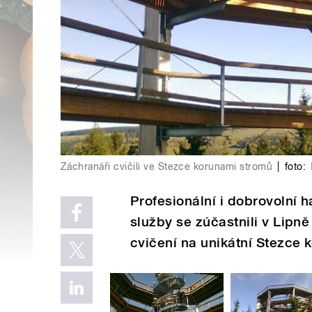
Záchranáři cvičili ve Stezce korunami stromů
|
foto:
Profesionální i dobrovolní h
služby se zúčastnili v Lip
cvičení na unikátní Stezce 