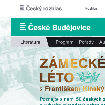
Přejít k hlavnímu obsahu
iRozhlas
Literatura
Program
Pořady
Au