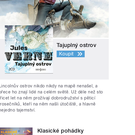
Tajuplný ostrov
Koupit
Lincolnův ostrov nikdo nikdy na mapě nenašel, a
přece ho znají lidé na celém světě. Už déle než sto
třicet let na něm prožívají dobrodružství s pěticí
trosečníků, kteří na něm našli útočiště, a hlavně
nejedno tajemství.
Klasické pohádky