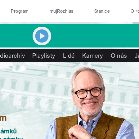
Program
mujRozhlas
Stanice
O r
dioarchiv
Playlisty
Lidé
Kamery
O nás
J