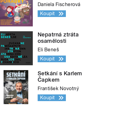
Daniela Fischerová
Koupit
Nepatrná ztráta
osamělosti
Eli Beneš
Koupit
Setkání s Karlem
Čapkem
František Novotný
Koupit