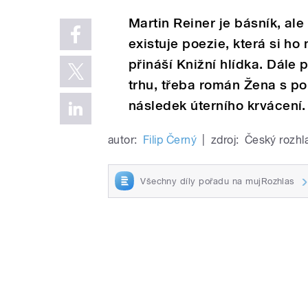
Martin Reiner je básník, al
existuje poezie, která si ho
přináší Knižní hlídka. Dále 
trhu, třeba román Žena s p
následek úterního krvácení.
autor:
Filip Černý
|
zdroj:
Český rozhl
Všechny díly pořadu na mujRozhlas