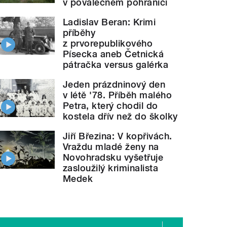
v poválečném pohraničí
Ladislav Beran: Krimi
příběhy
z prvorepublikového
Písecka aneb Četnická
pátračka versus galérka
Jeden prázdninový den
v létě '78. Příběh malého
Petra, který chodil do
kostela dřív než do školky
Jiří Březina: V kopřivách.
Vraždu mladé ženy na
Novohradsku vyšetřuje
zasloužilý kriminalista
Medek