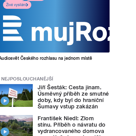
Živé vysílání
Audiosvět Českého rozhlasu na jednom místě
NEJPOSLOUCHANĚJŠÍ
Jiří Šesták: Cesta jinam.
Úsměvný příběh ze smutné
doby, kdy byl do hraniční
Šumavy vstup zakázán
František Niedl: Zlom
stínu. Příběh o návratu do
vydrancovaného domova