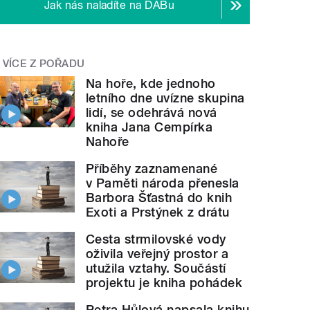
Jak nás naladíte na DABu
VÍCE Z POŘADU
Na hoře, kde jednoho
letního dne uvízne skupina
lidí, se odehrává nová
kniha Jana Cempírka
Nahoře
Příběhy zaznamenané
v Paměti národa přenesla
Barbora Šťastná do knih
Exoti a Prstýnek z drátu
Cesta strmilovské vody
oživila veřejný prostor a
utužila vztahy. Součástí
projektu je kniha pohádek
Petra Hůlová napsala knihu