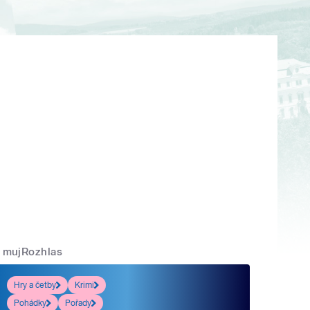
mujRozhlas
Hry a četby
Krimi
Pohádky
Pořady