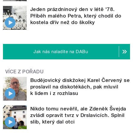
Jeden prázdninový den v létě '78.
Příběh malého Petra, který chodil do
kostela dřív než do školky
Jak nás naladíte na DABu
VÍCE Z POŘADU
Budějovický diskžokej Karel Červený se
proslavil na diskotékách, pak mluvil
k lidem i z rozhlasu
Nikdo tomu nevěřil, ale Zdeněk Švejda
zvládl opravit tvrz v Drslavicích. Splnil
slib, který dal otci