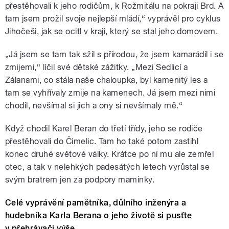
přestěhovali k jeho rodičům, k Rožmitálu na pokraji Brd. A
tam jsem prožil svoje nejlepší mládí,“ vyprávěl pro cyklus
Jihočeši, jak se ocitl v kraji, který se stal jeho domovem.
„Já jsem se tam tak sžil s přírodou, že jsem kamarádil i se
zmijemi,“ líčil své dětské zážitky. „Mezi Sedlicí a
Zálanami, co stála naše chaloupka, byl kamenitý les a
tam se vyhřívaly zmije na kamenech. Já jsem mezi nimi
chodil, nevšímal si jich a ony si nevšímaly mě.“
Když chodil Karel Beran do třetí třídy, jeho se rodiče
přestěhovali do Čimelic. Tam ho také potom zastihl
konec druhé světové války. Krátce po ní mu ale zemřel
otec, a tak v nelehkých padesátých letech vyrůstal se
svým bratrem jen za podpory maminky.
Celé vyprávění pamětníka, důlního inženýra a
hudebníka Karla Berana o jeho životě si pusťte
v přehrávači výše.