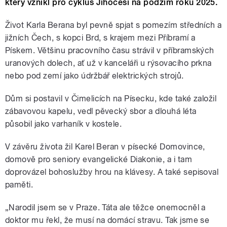
který vznikl pro cyklus Jihočeši na podzim roku 2025.
Život Karla Berana byl pevně spjat s pomezím středních a
jižních Čech, s kopci Brd, s krajem mezi Příbramí a
Pískem. Většinu pracovního času strávil v příbramských
uranových dolech, ať už v kanceláři u rýsovacího prkna
nebo pod zemí jako údržbář elektrických strojů.
Dům si postavil v Čimelicích na Písecku, kde také založil
zábavovou kapelu, vedl pěvecký sbor a dlouhá léta
působil jako varhaník v kostele.
V závěru života žil Karel Beran v písecké Domovince,
domově pro seniory evangelické Diakonie, a i tam
doprovázel bohoslužby hrou na klávesy. A také sepisoval
paměti.
„Narodil jsem se v Praze. Táta ale těžce onemocněl a
doktor mu řekl, že musí na domácí stravu. Tak jsme se