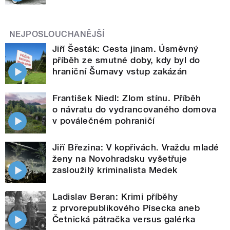
NEJPOSLOUCHANĚJŠÍ
Jiří Šesták: Cesta jinam. Úsměvný
příběh ze smutné doby, kdy byl do
hraniční Šumavy vstup zakázán
František Niedl: Zlom stínu. Příběh
o návratu do vydrancovaného domova
v poválečném pohraničí
Jiří Březina: V kopřivách. Vraždu mladé
ženy na Novohradsku vyšetřuje
zasloužilý kriminalista Medek
Ladislav Beran: Krimi příběhy
z prvorepublikového Písecka aneb
Četnická pátračka versus galérka