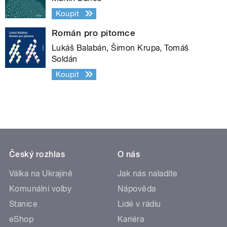
Koupit
Román pro pitomce
Lukáš Balabán, Šimon Krupa, Tomáš
Soldán
Koupit
Český rozhlas
O nás
Válka na Ukrajině
Jak nás naladíte
Komunální volby
Nápověda
Stanice
Lidé v rádiu
eShop
Kariéra