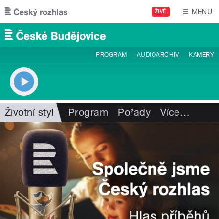
Přejít k hlavnímu obsahu
MENU
ŽIVĚ
PROGRAM
AUDIOARCHIV
KAMERY
Životní styl
Program
Pořady
Více
…