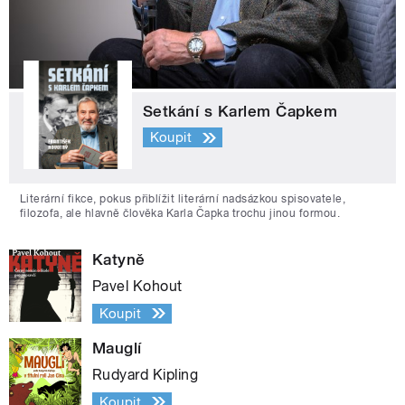
Setkání s Karlem Čapkem
Koupit
Literární fikce, pokus přiblížit literární nadsázkou spisovatele,
filozofa, ale hlavně člověka Karla Čapka trochu jinou formou.
Katyně
Pavel Kohout
Koupit
Mauglí
Rudyard Kipling
Koupit