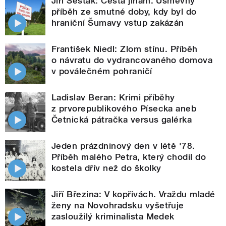
Jiří Šesták: Cesta jinam. Úsměvný
příběh ze smutné doby, kdy byl do
hraniční Šumavy vstup zakázán
František Niedl: Zlom stínu. Příběh
o návratu do vydrancovaného domova
v poválečném pohraničí
Ladislav Beran: Krimi příběhy
z prvorepublikového Písecka aneb
Četnická pátračka versus galérka
Jeden prázdninový den v létě '78.
Příběh malého Petra, který chodil do
kostela dřív než do školky
Jiří Březina: V kopřivách. Vraždu mladé
ženy na Novohradsku vyšetřuje
zasloužilý kriminalista Medek