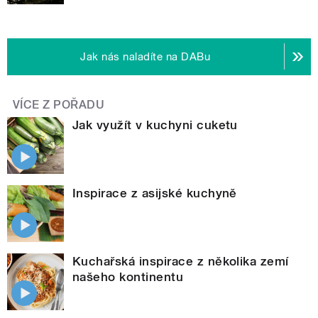
Jak nás naladíte na DABu
VÍCE Z POŘADU
Jak využít v kuchyni cuketu
Inspirace z asijské kuchyně
Kuchařská inspirace z několika zemí
našeho kontinentu