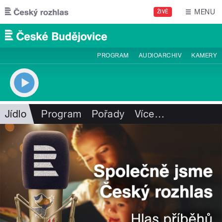
Přejít k hlavnímu obsahu
MENU
ŽIVĚ
PROGRAM
AUDIOARCHIV
KAMERY
Jídlo
Program
Pořady
Více
…