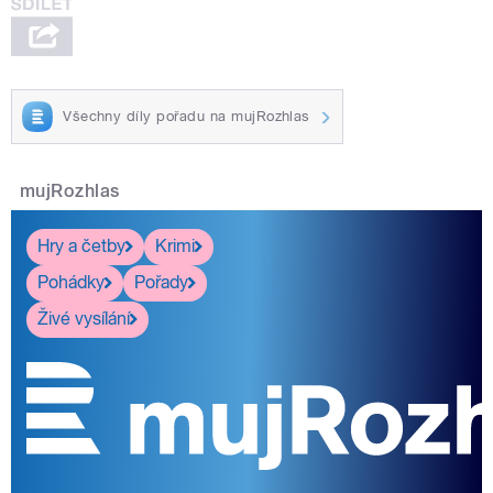
Všechny díly pořadu na mujRozhlas
mujRozhlas
Hry a četby
Krimi
Pohádky
Pořady
Živé vysílání