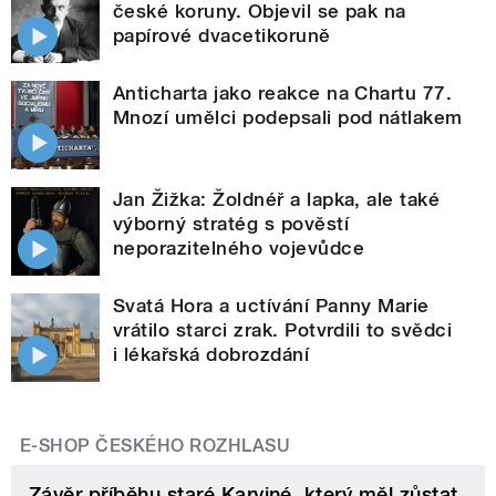
české koruny. Objevil se pak na
papírové dvacetikoruně
Anticharta jako reakce na Chartu 77.
Mnozí umělci podepsali pod nátlakem
Jan Žižka: Žoldnéř a lapka, ale také
výborný stratég s pověstí
neporazitelného vojevůdce
Svatá Hora a uctívání Panny Marie
vrátilo starci zrak. Potvrdili to svědci
i lékařská dobrozdání
E-SHOP ČESKÉHO ROZHLASU
Závěr příběhu staré Karviné, který měl zůstat