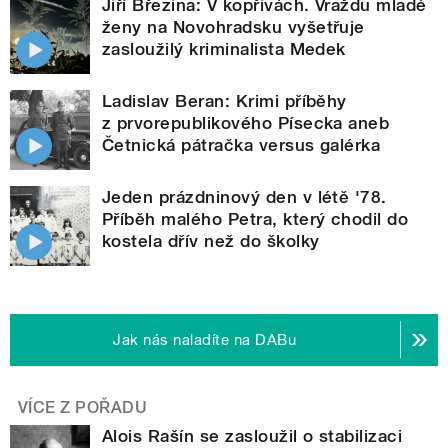
Jiří Březina: V kopřivách. Vraždu mladé
ženy na Novohradsku vyšetřuje
zasloužilý kriminalista Medek
Ladislav Beran: Krimi příběhy
z prvorepublikového Písecka aneb
Četnická pátračka versus galérka
Jeden prázdninový den v létě '78.
Příběh malého Petra, který chodil do
kostela dřív než do školky
Jak nás naladíte na DABu
VÍCE Z POŘADU
Alois Rašín se zasloužil o stabilizaci