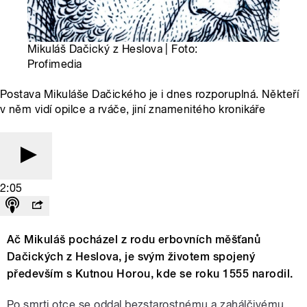
Mikuláš Dačický z Heslova | Foto:
Profimedia
Postava Mikuláše Dačického je i dnes rozporuplná. Někteří
v něm vidí opilce a rváče, jiní znamenitého kronikáře
2:05
Ač Mikuláš pocházel z rodu erbovních měšťanů
Dačických z Heslova, je svým životem spojený
především s Kutnou Horou, kde se roku 1555 narodil.
Po smrti otce se oddal bezstarostnému a zahálčivému