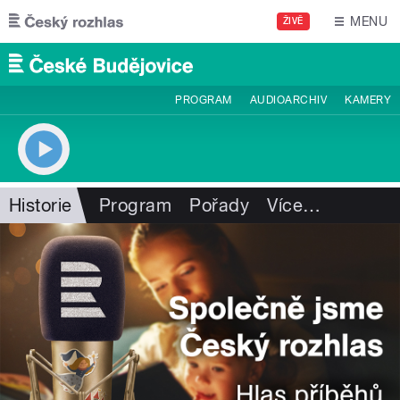
Přejít k hlavnímu obsahu
MENU
ŽIVĚ
PROGRAM
AUDIOARCHIV
KAMERY
Historie
Program
Pořady
Více
…