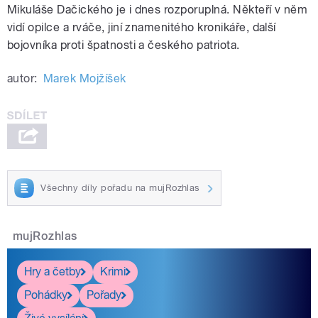
Mikuláše Dačického je i dnes rozporuplná. Někteří v něm
vidí opilce a rváče, jiní znamenitého kronikáře, další
bojovníka proti špatnosti a českého patriota.
autor:
Marek Mojžíšek
Všechny díly pořadu na mujRozhlas
mujRozhlas
Hry a četby
Krimi
Pohádky
Pořady