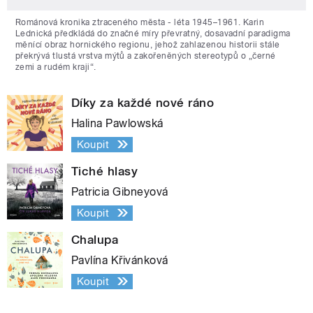
Románová kronika ztraceného města - léta 1945–1961. Karin
Lednická předkládá do značné míry převratný, dosavadní paradigma
měnící obraz hornického regionu, jehož zahlazenou historii stále
překrývá tlustá vrstva mýtů a zakořeněných stereotypů o „černé
zemi a rudém kraji“.
Díky za každé nové ráno
Halina Pawlowská
Koupit
Tiché hlasy
Patricia Gibneyová
Koupit
Chalupa
Pavlína Křivánková
Koupit