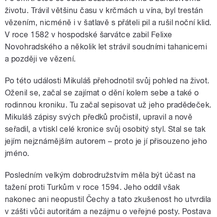
životu. Trávil většinu času v krčmách u vína, byl trestán
vězením, nicméně i v šatlavě s přáteli pil a rušil noční klid.
V roce 1582 v hospodské šarvátce zabil Felixe
Novohradského a několik let strávil soudními tahanicemi
a později ve vězení.
Po této události Mikuláš přehodnotil svůj pohled na život.
Oženil se, začal se zajímat o dění kolem sebe a také o
rodinnou kroniku. Tu začal sepisovat už jeho pradědeček.
Mikuláš zápisy svých předků pročistil, upravil a nově
seřadil, a vtiskl celé kronice svůj osobitý styl. Stal se tak
jejím nejznámějším autorem – proto je jí přisouzeno jeho
jméno.
Posledním velkým dobrodružstvím měla být účast na
tažení proti Turkům v roce 1594. Jeho oddíl však
nakonec ani neopustil Čechy a tato zkušenost ho utvrdila
v zášti vůči autoritám a nezájmu o veřejné posty. Postava