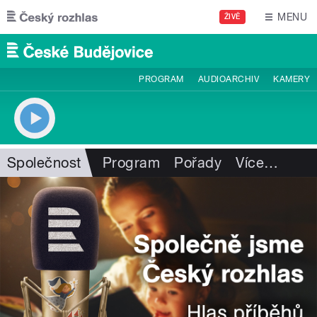
Přejít k hlavnímu obsahu
MENU
ŽIVĚ
PROGRAM
AUDIOARCHIV
KAMERY
Společnost
Program
Pořady
Více
…