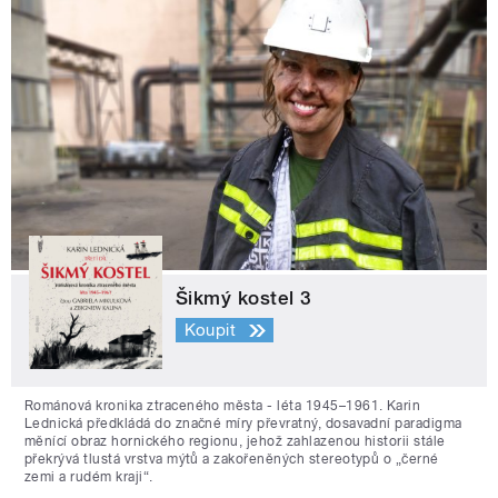
Šikmý kostel 3
Koupit
Románová kronika ztraceného města - léta 1945–1961. Karin
Lednická předkládá do značné míry převratný, dosavadní paradigma
měnící obraz hornického regionu, jehož zahlazenou historii stále
překrývá tlustá vrstva mýtů a zakořeněných stereotypů o „černé
zemi a rudém kraji“.