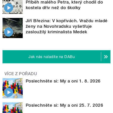
Příběh malého Petra, který chodil do
kostela dřív než do školky
Jiří Březina: V kopřivách. Vraždu mladé
ženy na Novohradsku vyšetřuje
zasloužilý kriminalista Medek
Jak nás naladíte na DABu
VÍCE Z POŘADU
Poslechněte si: My a oni 1. 8. 2026
Poslechněte si: My a oni 25. 7. 2026