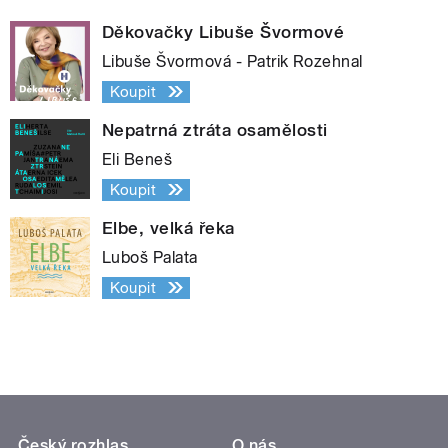
Děkovačky Libuše Švormové
Libuše Švormová - Patrik Rozehnal
Koupit
Nepatrná ztráta osamělosti
Eli Beneš
Koupit
Elbe, velká řeka
Luboš Palata
Koupit
Český rozhlas
O nás