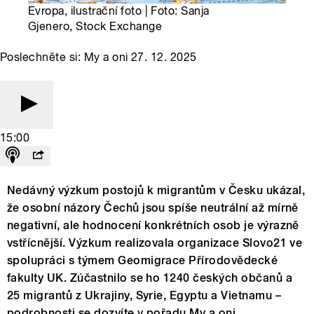
Evropa, ilustrační foto | Foto: Sanja
Gjenero, Stock Exchange
Poslechněte si: My a oni 27. 12. 2025
15:00
Nedávný výzkum postojů k migrantům v Česku ukázal,
že osobní názory Čechů jsou spíše neutrální až mírně
negativní, ale hodnocení konkrétních osob je výrazně
vstřícnější. Výzkum realizovala organizace Slovo21 ve
spolupráci s týmem Geomigrace Přírodovědecké
fakulty UK. Zúčastnilo se ho 1240 českých občanů a
25 migrantů z Ukrajiny, Syrie, Egyptu a Vietnamu –
podrobnosti se dozvíte v pořadu My a oni.