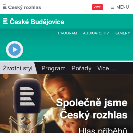
Přejít k hlavnímu obsahu
MENU
ŽIVĚ
PROGRAM
AUDIOARCHIV
KAMERY
Životní styl
Program
Pořady
Více
…