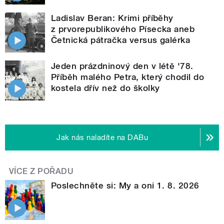
Ladislav Beran: Krimi příběhy
z prvorepublikového Písecka aneb
Četnická pátračka versus galérka
Jeden prázdninový den v létě '78.
Příběh malého Petra, který chodil do
kostela dřív než do školky
Jak nás naladíte na DABu
VÍCE Z POŘADU
Poslechněte si: My a oni 1. 8. 2026