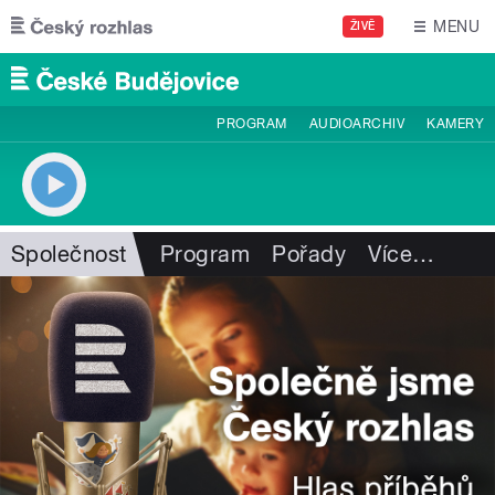
Přejít k hlavnímu obsahu
MENU
ŽIVĚ
PROGRAM
AUDIOARCHIV
KAMERY
Společnost
Program
Pořady
Více
…