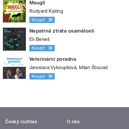
Mauglí
Rudyard Kipling
Koupit
Nepatrná ztráta osamělosti
Eli Beneš
Koupit
Veterinární poradna
Jaroslava Vykoupilová, Milan Štourač
Koupit
Český rozhlas
O nás