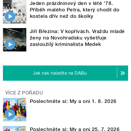
Jeden prázdninový den v létě '78.
Příběh malého Petra, který chodil do
kostela dřív než do školky
Jiří Březina: V kopřivách. Vraždu mladé
ženy na Novohradsku vyšetřuje
zasloužilý kriminalista Medek
Jak nás naladíte na DABu
VÍCE Z POŘADU
Poslechněte si: My a oni 1. 8. 2026
Poslechněte si: My a oni 25. 7. 2026