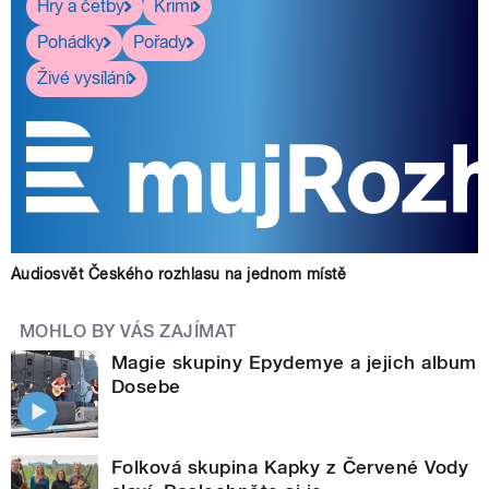
Hry a četby
Krimi
Pohádky
Pořady
Živé vysílání
Audiosvět Českého rozhlasu na jednom místě
MOHLO BY VÁS ZAJÍMAT
Magie skupiny Epydemye a jejich album
Dosebe
Folková skupina Kapky z Červené Vody