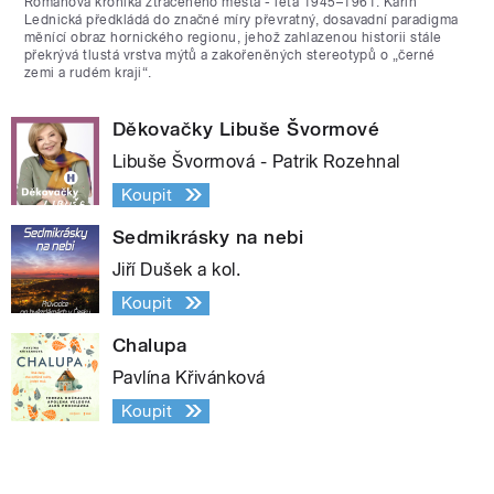
Románová kronika ztraceného města - léta 1945–1961. Karin
Lednická předkládá do značné míry převratný, dosavadní paradigma
měnící obraz hornického regionu, jehož zahlazenou historii stále
překrývá tlustá vrstva mýtů a zakořeněných stereotypů o „černé
zemi a rudém kraji“.
Děkovačky Libuše Švormové
Libuše Švormová - Patrik Rozehnal
Koupit
Sedmikrásky na nebi
Jiří Dušek a kol.
Koupit
Chalupa
Pavlína Křivánková
Koupit