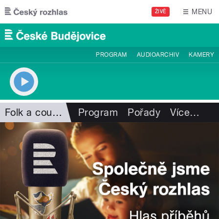
Přejít k hlavnímu obsahu
MENU
ŽIVĚ
PROGRAM
AUDIOARCHIV
KAMERY
Folk a country
Program
Pořady
Více
…