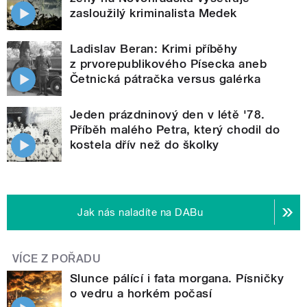
zasloužilý kriminalista Medek
Ladislav Beran: Krimi příběhy
z prvorepublikového Písecka aneb
Četnická pátračka versus galérka
Jeden prázdninový den v létě '78.
Příběh malého Petra, který chodil do
kostela dřív než do školky
Jak nás naladíte na DABu
VÍCE Z POŘADU
Slunce pálící i fata morgana. Písničky
o vedru a horkém počasí