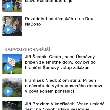
slaví. Poslechněte si je
Rozednění od dámského tria Dou
NaBoso
NEJPOSLOUCHANĚJŠÍ
Jiří Šesták: Cesta jinam. Úsměvný
příběh ze smutné doby, kdy byl do
hraniční Šumavy vstup zakázán
František Niedl: Zlom stínu. Příběh
o návratu do vydrancovaného domova
v poválečném pohraničí
Jiří Březina: V kopřivách. Vraždu mladé
ženy na Novohradsku vyšetřuje