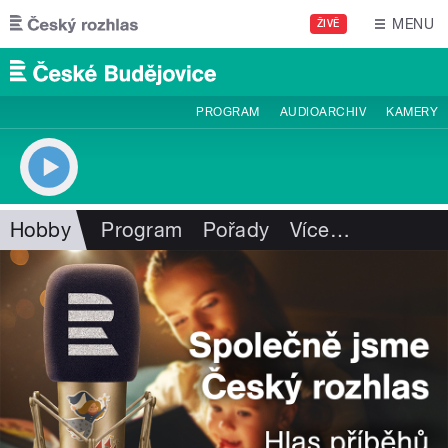
Přejít k hlavnímu obsahu
MENU
ŽIVĚ
PROGRAM
AUDIOARCHIV
KAMERY
Hobby
Program
Pořady
Více
…