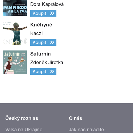
Dora Kaprálová
Koupit
Kněhyně
Kaczi
Koupit
Saturnin
Zdeněk Jirotka
Koupit
Český rozhlas
O nás
Válka na Ukrajině
Jak nás naladíte