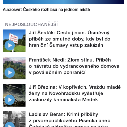
Audiosvět Českého rozhlasu na jednom místě
NEJPOSLOUCHANĚJŠÍ
Jiří Šesták: Cesta jinam. Úsměvný
příběh ze smutné doby, kdy byl do
hraniční Šumavy vstup zakázán
František Niedl: Zlom stínu. Příběh
o návratu do vydrancovaného domova
v poválečném pohraničí
Jiří Březina: V kopřivách. Vraždu mladé
ženy na Novohradsku vyšetřuje
zasloužilý kriminalista Medek
Ladislav Beran: Krimi příběhy
z prvorepublikového Písecka aneb
Četnická pátračka versus galérka