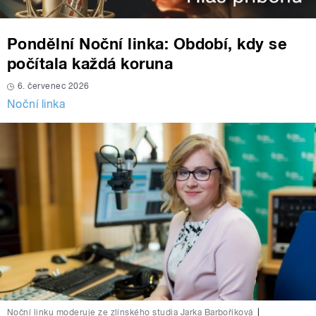
Pondělní Noční linka: Období, kdy se
počítala každá koruna
6. červenec 2026
Noční linka
Noční linku moderuje ze zlínského studia Jarka Barboříková
|