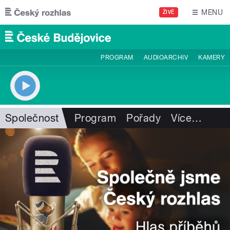
Přejít k hlavnímu obsahu
MENU
ŽIVĚ
PROGRAM
AUDIOARCHIV
KAMERY
Společnost
Program
Pořady
Více
…