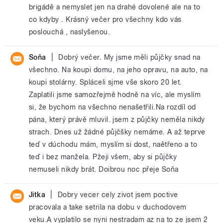
brigádě a nemyslet jen na drahé dovolené ale na to
co kdyby . Krásný večer pro všechny kdo vás
poslouchá , naslyšenou.
|
Soňa
Dobrý večer. My jsme měli půjčky snad na
všechno. Na koupi domu, na jeho opravu, na auto, na
koupi stolárny. Spláceli sjme vše skoro 20 let.
Zaplatili jsme samozřejmě hodně na víc, ale myslím
si, že bychom na všechno nenašetřili.Na rozdíl od
pána, který právě mluvil. jsem z půjčky neměla nikdy
strach. Dnes už žádné půjčšky nemáme. A až teprve
teď v dúchodu mám, myslím si dost, naětřeno a to
teď i bez manžela. Pžeji všem, aby si půjčky
nemuseli nikdy brát. Doibrou noc přeje Soňa
|
Jitka
Dobry vecer cely zivot jsem poctive
pracovala a take setrila na dobu v duchodovem
veku.A vyplatilo se nyni nestradam az na to ze jsem 2