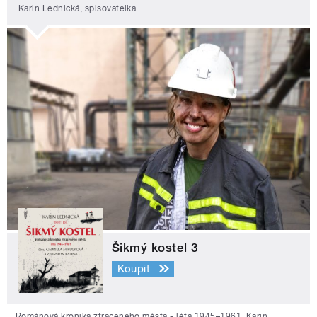
Karin Lednická, spisovatelka
Šikmý kostel 3
Koupit
Románová kronika ztraceného města - léta 1945–1961. Karin