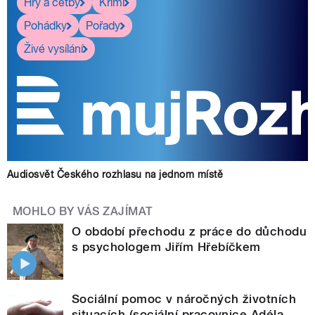
Hry a četby
Krimi
Pohádky
Pořady
Živé vysílání
Audiosvět Českého rozhlasu na jednom místě
MOHLO BY VÁS ZAJÍMAT
O období přechodu z práce do důchodu
s psychologem Jiřím Hřebíčkem
Sociální pomoc v náročných životních
situacích (sociální pracovnice Adéla