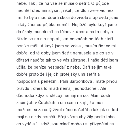
nebe. Tak , že na vše se muselo šetřit. O půjčce
nechtěl otec ani slyšet , říkal , že dluh žere víc než
mi. To byla moc dobrá škola do života a opravdu jsme
nikdy žádnou půjčku neměli. Nejtěžší bylo když jsme
do školy museli mít na tělocvik úbor a na to nebylo.
Nikdo se na nic neptal , jen posměch od těch kteří
peníze měli. A když jsem se vdala , musím říct velmi
dobře, od té doby jsem šetřit nemusela ale co se v
dětství naučíte tak to ve vás zůstane. I naše děti jsem
učila, že peníze nespadají z nebe. Daří se jim také
dobře proto že i jejich protějšky umí šetřit a
hospodařit s penězmi. Paní Barboříková , máte plnou
pravdu , dnes to mladí nemají jednoduché . Ale
důchodci když si stěžují nemají na co. Mám dosti
známých v Čechách a oni sami říkají , že měli
možnost si za celý život něco našetřit a tak jak se teď
mají se nikdy neměli. Přeji všem aby žily podle toho
co vydělají . když jsou mladí mohou si přivydělat na