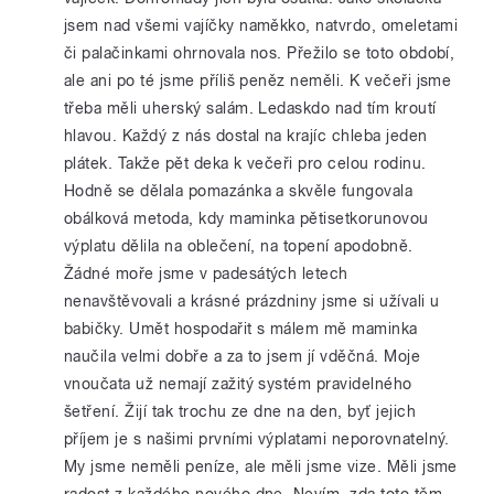
jsem nad všemi vajíčky naměkko, natvrdo, omeletami
či palačinkami ohrnovala nos. Přežilo se toto období,
ale ani po té jsme příliš peněz neměli. K večeři jsme
třeba měli uherský salám. Ledaskdo nad tím kroutí
hlavou. Každý z nás dostal na krajíc chleba jeden
plátek. Takže pět deka k večeři pro celou rodinu.
Hodně se dělala pomazánka a skvěle fungovala
obálková metoda, kdy maminka pětisetkorunovou
výplatu dělila na oblečení, na topení apodobně.
Žádné moře jsme v padesátých letech
nenavštěvovali a krásné prázdniny jsme si užívali u
babičky. Umět hospodařit s málem mě maminka
naučila velmi dobře a za to jsem jí vděčná. Moje
vnoučata už nemají zažitý systém pravidelného
šetření. Žijí tak trochu ze dne na den, byť jejich
příjem je s našimi prvními výplatami neporovnatelný.
My jsme neměli peníze, ale měli jsme vize. Měli jsme
radost z každého nového dne. Nevím, zda toto těm