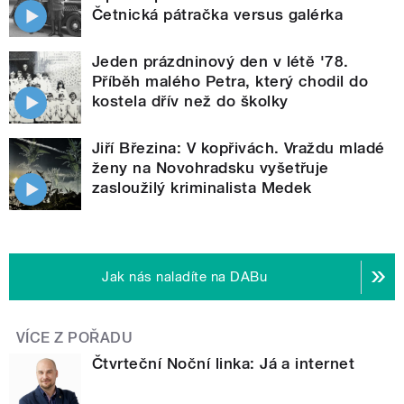
Četnická pátračka versus galérka
Jeden prázdninový den v létě '78.
Příběh malého Petra, který chodil do
kostela dřív než do školky
Jiří Březina: V kopřivách. Vraždu mladé
ženy na Novohradsku vyšetřuje
zasloužilý kriminalista Medek
Jak nás naladíte na DABu
VÍCE Z POŘADU
Čtvrteční Noční linka: Já a internet