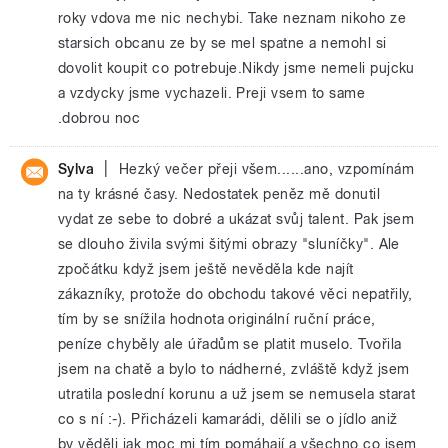
roky vdova me nic nechybi. Take neznam nikoho ze
starsich obcanu ze by se mel spatne a nemohl si
dovolit koupit co potrebuje.Nikdy jsme nemeli pujcku
a vzdycky jsme vychazeli. Preji vsem to same
.dobrou noc
|
Sylva
Hezký večer přeji všem......ano, vzpomínám
na ty krásné časy. Nedostatek peněz mě donutil
vydat ze sebe to dobré a ukázat svůj talent. Pak jsem
se dlouho živila svými šitými obrazy "sluníčky". Ale
zpočátku když jsem ještě nevěděla kde najít
zákazníky, protože do obchodu takové věci nepatřily,
tím by se snížila hodnota originální ruční práce,
peníze chyběly ale úřadům se platit muselo. Tvořila
jsem na chatě a bylo to nádherné, zvláště když jsem
utratila poslední korunu a už jsem se nemusela starat
co s ní :-). Přicházeli kamarádi, dělili se o jídlo aniž
by věděli jak moc mi tím pomáhají a všechno co jsem