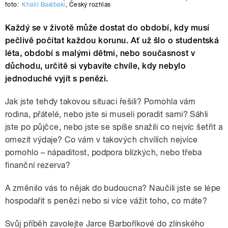
foto:
Khalil Baalbaki
,
Český rozhlas
Každý se v životě může dostat do období, kdy musí
pečlivě počítat každou korunu. Ať už šlo o studentská
léta, období s malými dětmi, nebo současnost v
důchodu, určitě si vybavíte chvíle, kdy nebylo
jednoduché vyjít s penězi.
Jak jste tehdy takovou situaci řešili? Pomohla vám
rodina, přátelé, nebo jste si museli poradit sami? Sáhli
jste po půjčce, nebo jste se spíše snažili co nejvíc šetřit a
omezit výdaje? Co vám v takových chvílích nejvíce
pomohlo – nápaditost, podpora blízkých, nebo třeba
finanční rezerva?
A změnilo vás to nějak do budoucna? Naučili jste se lépe
hospodařit s penězi nebo si více vážit toho, co máte?
Svůj příběh zavolejte Jarce Barboříkové do zlínského