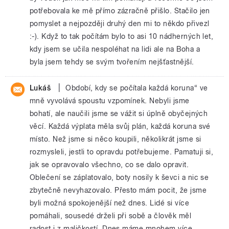
potřebovala ke mě přímo zázračně přišlo. Stačilo jen
pomyslet a nejpozději druhý den mi to někdo přivezl
:-). Když to tak počítám bylo to asi 10 nádherných let,
kdy jsem se učila nespoléhat na lidi ale na Boha a
byla jsem tehdy se svým tvořením nejšťastnější.
|
Lukáš
Období, kdy se počítala každá koruna“ ve
mně vyvolává spoustu vzpomínek. Nebyli jsme
bohatí, ale naučili jsme se vážit si úplně obyčejných
věcí. Každá výplata měla svůj plán, každá koruna své
místo. Než jsme si něco koupili, několikrát jsme si
rozmysleli, jestli to opravdu potřebujeme. Pamatuji si,
jak se opravovalo všechno, co se dalo opravit.
Oblečení se záplatovalo, boty nosily k ševci a nic se
zbytečně nevyhazovalo. Přesto mám pocit, že jsme
byli možná spokojenější než dnes. Lidé si více
pomáhali, sousedé drželi při sobě a člověk měl
radost i z maličkostí. Dnes máme mnohem více