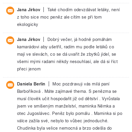
|
Jana Jirkov
Také chodím odevzdávat letáky, není
z toho sice moc peněz ale cítím se při tom
ekologicky
|
Jana Jirkov
Dobrý večer, já hodně pomáhám
kamarádovi aby ušetřil, radím mu podle letáků co
mají ve slevách, co se dá uvařit že zbytků jídel, se
všemi mými radami někdy nesouhlasí, ale dá si říct
přeci jenom
|
Daniela Berlin
Moc pozdravuji vás milá paní
Barboříková . Máte zajímavé thema. S penězma se
musí člověk učit hospodařit již od dětství . Vyrůstala
jsem ve smíšeným manželství, maminka Němka a
otec Jugoslávec. Peněz bylo pomálu . Maminka si po
válce zažila své, nebylo to vůbec jednoduché.
Chudinka byla velice nemocná a brzo odešla do