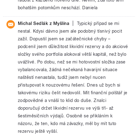
bohatším potomkům neschází. Daniela
|
Michal Sedlák z Myšlína
Typický případ se mi
nestal. Kdysi dávno jsem ale podobný tísnivý pocit
zažil. Dopustil jsem se začátečnické chyby –
podcenil jsem důležitost likvidní rezervy a do akciové
složky svého portfolia alokoval větší kapitál, než bylo
uvážlivé. Po dobu, než se mi hotovostní složka zase
vybalancovala, žádná nečekaná havarijní situace
naštěstí nenastala, tudíž jsem nebyl nucen
přistupovat k nouzovému řešení. Dnes už bych si
takovému riziku čelit nedovolil. Mít finanční polštář je
zodpovědné a vnáší to klid do duše. Znalci
doporučují držet likvidní rezervu ve výši tří- až
šestiměsíčních výdajů. Osobně se přikláním k
názoru, že ten, kdo má závazky, měl by mít tuto
rezervu ještě vyšší.