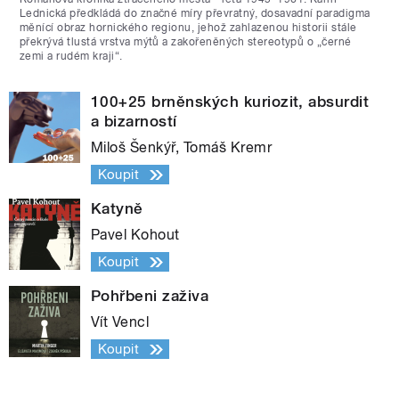
Lednická předkládá do značné míry převratný, dosavadní paradigma
měnící obraz hornického regionu, jehož zahlazenou historii stále
překrývá tlustá vrstva mýtů a zakořeněných stereotypů o „černé
zemi a rudém kraji“.
100+25 brněnských kuriozit, absurdit
a bizarností
Miloš Šenkýř, Tomáš Kremr
Koupit
Katyně
Pavel Kohout
Koupit
Pohřbeni zaživa
Vít Vencl
Koupit