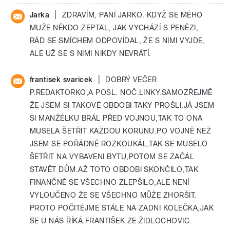
|
Jarka
ZDRAVÍM, PANÍ JARKO. KDYŽ SE MÉHO
MUŽE NĚKDO ZEPTAL, JAK VYCHÁZÍ S PENĚZI,
RÁD SE SMÍCHEM ODPOVÍDAL, ŽE S NIMI VYJDE,
ALE UŽ SE S NIMI NIKDY NEVRÁTÍ.
|
frantisek svaricek
DOBRÝ VEČER
P.REDAKTORKO,A POSL. NOČ.LINKY.SAMOZŘEJMĚ
ŽE JSEM SI TAKOVÉ OBDOBI TAKY PROŠLI.JÁ JSEM
SI MANŽÉLKU BRÁL PŘED VOJNOU,TAK TO ONA
MUSELA ŠETŘIT KAŽDOU KORUNU.PO VOJNĚ NEŽ
JSEM SE POŘÁDNĚ ROZKOUKÁL,TAK SE MUSELO
ŠETŘIT NA VYBAVENI BYTU,POTOM SE ZAČÁL
STAVĚT DŮM.AŽ TOTO OBDOBI SKONČILO,TAK
FINANČNĚ SE VŠECHNO ZLEPŠILO,ALE NENÍ
VYLOUČENO ŽE SE VŠECHNO MŮŽE ZHORŠIT.
PROTO POČITÉJME STÁLE NA ZADNI KOLEČKA,JAK
SE U NÁS ŘÍKÁ.FRANTIŠEK ZE ŽIDLOCHOVIC.