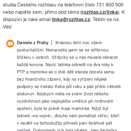
studia Českého rozhlasu na telefonní číslo 731 800 900
nebo napište sem, přímo pod téma (
rozhlas.cz/linka
). K
dispozici je také email
linka@rozhlas.cz
. Těším se na
Vás!
|
Daniela z Prahy
Krásnou letní noc všem
posluchačům. Nenarodila jsem se se stříbrnou
lžičkou v ústech. Vždycky se u nás musela obracet
každá koruna. Navíc tatínka odvedli na dva roky k
PTP a maminka se o dvě děti starala docela sama,
bez finančního zázemí, kdy na vyřízení nějaké
podpory se čekalo třeba půl roku a pak přišlo několik
stokorun. Kdybych měla ve svém život někoho
vyzdvihnout jako nejlepšího umělce při rodinném
spoření, byla to právě moje maminka. Když byl
tatínek »na vojně«, dlouho nám pomáhali věřící, kteří
v neděli na bohoslužby přinesli paní farářové pět
vajíček. Dohromady jich byla ošatka. Jako školačka