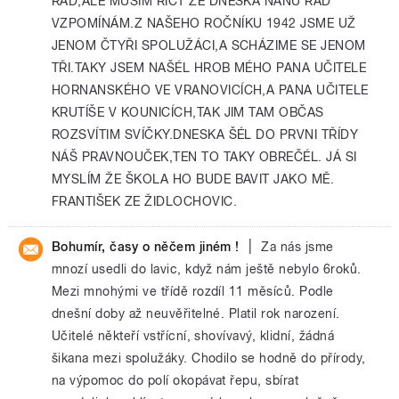
RÁD,ALE MUSIM ŘÍCT ŽE DNESKA NANU RÁD
VZPOMÍNÁM.Z NAŠEHO ROČNÍKU 1942 JSME UŽ
JENOM ČTYŘI SPOLUŽÁCI,A SCHÁZIME SE JENOM
TŘI.TAKY JSEM NAŠÉL HROB MÉHO PANA UČITELE
HORNANSKÉHO VE VRANOVICÍCH,A PANA UČITELE
KRUTÍŠE V KOUNICÍCH,TAK JIM TAM OBČAS
ROZSVÍTIM SVÍČKY.DNESKA ŠÉL DO PRVNI TŘÍDY
NÁŠ PRAVNOUČEK,TEN TO TAKY OBREČÉL. JÁ SI
MYSLÍM ŽE ŠKOLA HO BUDE BAVIT JAKO MĚ.
FRANTIŠEK ZE ŽIDLOCHOVIC.
|
Bohumír, časy o něčem jiném !
Za nás jsme
mnozí usedli do lavic, když nám ještě nebylo 6roků.
Mezi mnohými ve třídě rozdíl 11 měsíců. Podle
dnešní doby až neuvěřitelné. Platil rok narození.
Učitelé někteří vstřícní, shovívavý, klidní, žádná
šikana mezi spolužáky. Chodilo se hodně do přírody,
na výpomoc do polí okopávat řepu, sbírat