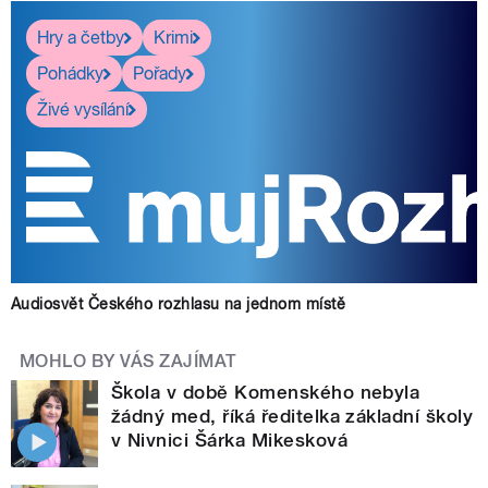
Hry a četby
Krimi
Pohádky
Pořady
Živé vysílání
Audiosvět Českého rozhlasu na jednom místě
MOHLO BY VÁS ZAJÍMAT
Škola v době Komenského nebyla
žádný med, říká ředitelka základní školy
v Nivnici Šárka Mikesková