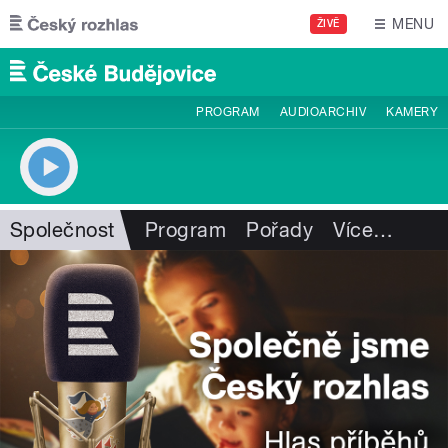
Přejít k hlavnímu obsahu
MENU
ŽIVĚ
PROGRAM
AUDIOARCHIV
KAMERY
Společnost
Program
Pořady
Více
…