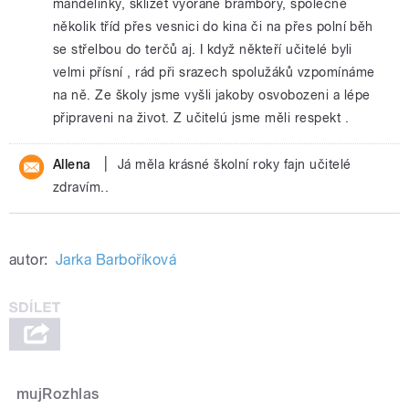
mandelinky, sklízet vyorané brambory, společně
několik tříd přes vesnici do kina či na přes polní běh
se střelbou do terčů aj. I když někteří učitelé byli
velmi přísní , rád při srazech spolužáků vzpomínáme
na ně. Ze školy jsme vyšli jakoby osvobozeni a lépe
připraveni na život. Z učitelú jsme měli respekt .
|
Allena
Já měla krásné školní roky fajn učitelé
zdravím..
autor:
Jarka Barboříková
mujRozhlas