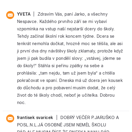
|
YVETA
Zdravím Vás, paní Jarko, a všechny
Nespavce. Každého prvního září se mi vybaví
vzpomínka na vstup naší nejstarší dcery do školy.
Tehdy začínal školní rok koncem týdne. Dcera se
tenkrát nemohla dočkat, hrozně moc se těšila, ale asi
ji první dva dny návštěvy školy zklamaly, protože když
jsem ji pak budila v pondělí slovy: „vstávej, jdeme se
do školy!“ Stáhla si peřinu zpátky na sebe a
prohlásila: „tam nejdu, tam už jsem byla“ a chtěla
pokračovat ve spaní. Dneska má už dcera jen kousek
do důchodu a pro pobavení musím dodat, že celý
život do té školy chodí, neboť je učitelka. Dobrou
noc.
|
frantisek svaricek
DOBRÝ VEČÉR P.JARUŠKO A
POSL.N.L.JÁ OSOBNĚ JSEM NEMĚL ŠKOLU