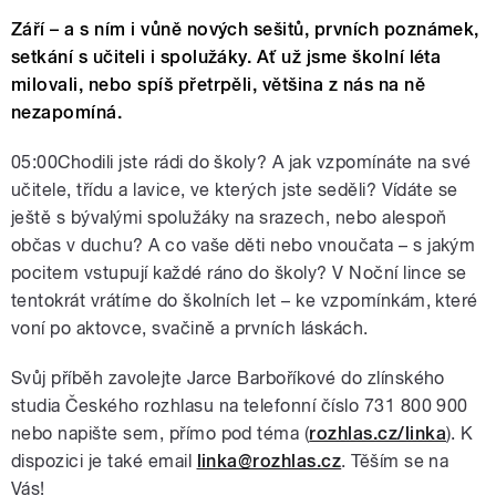
Září – a s ním i vůně nových sešitů, prvních poznámek,
setkání s učiteli i spolužáky. Ať už jsme školní léta
milovali, nebo spíš přetrpěli, většina z nás na ně
nezapomíná.
05:00Chodili jste rádi do školy? A jak vzpomínáte na své
učitele, třídu a lavice, ve kterých jste seděli? Vídáte se
ještě s bývalými spolužáky na srazech, nebo alespoň
občas v duchu? A co vaše děti nebo vnoučata – s jakým
pocitem vstupují každé ráno do školy? V Noční lince se
tentokrát vrátíme do školních let – ke vzpomínkám, které
voní po aktovce, svačině a prvních láskách.
Svůj příběh zavolejte Jarce Barboříkové do zlínského
studia Českého rozhlasu na telefonní číslo 731 800 900
nebo napište sem, přímo pod téma (
rozhlas.cz/linka
). K
dispozici je také email
linka@rozhlas.cz
. Těším se na
Vás!