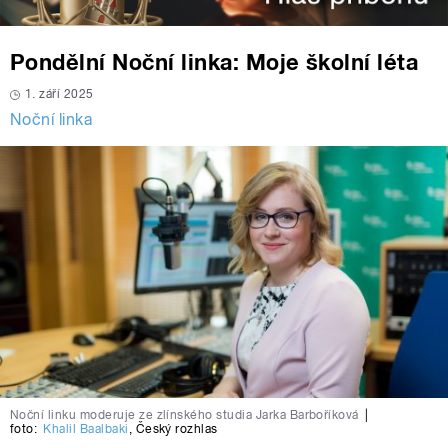
Pondělní Noční linka: Moje školní léta
1. září 2025
Noční linka
Noční linku moderuje ze zlínského studia Jarka Barboříková
|
foto:
Khalil Baalbaki
,
Český rozhlas