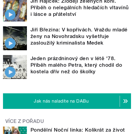
Jiří Hájíček: Zloději zelených koní.
Příběh o nelegálních hledačích vltavínů
i lásce a přátelství
Jiří Březina: V kopřivách. Vraždu mladé
ženy na Novohradsku vyšetřuje
zasloužilý kriminalista Medek
Jeden prázdninový den v létě '78.
Příběh malého Petra, který chodil do
kostela dřív než do školky
Jak nás naladíte na DABu
VÍCE Z POŘADU
Pondělní Noční linka: Kolikrát za život