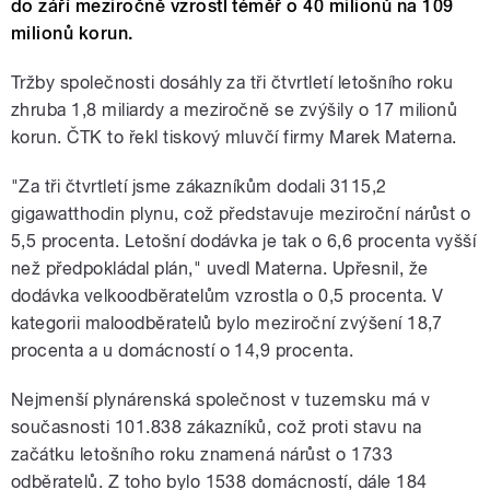
do září meziročně vzrostl téměř o 40 milionů na 109
milionů korun.
Tržby společnosti dosáhly za tři čtvrtletí letošního roku
zhruba 1,8 miliardy a meziročně se zvýšily o 17 milionů
korun. ČTK to řekl tiskový mluvčí firmy Marek Materna.
"Za tři čtvrtletí jsme zákazníkům dodali 3115,2
gigawatthodin plynu, což představuje meziroční nárůst o
5,5 procenta. Letošní dodávka je tak o 6,6 procenta vyšší
než předpokládal plán," uvedl Materna. Upřesnil, že
dodávka velkoodběratelům vzrostla o 0,5 procenta. V
kategorii maloodběratelů bylo meziroční zvýšení 18,7
procenta a u domácností o 14,9 procenta.
Nejmenší plynárenská společnost v tuzemsku má v
současnosti 101.838 zákazníků, což proti stavu na
začátku letošního roku znamená nárůst o 1733
odběratelů. Z toho bylo 1538 domácností, dále 184