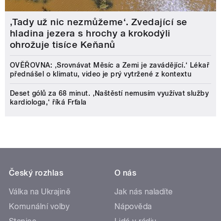
‚Tady už nic nezmůžeme‘. Zvedající se
hladina jezera s hrochy a krokodýli
ohrožuje tisíce Keňanů
OVĚŘOVNA: ‚Srovnávat Měsíc a Zemi je zavádějící.‘ Lékař
přednášel o klimatu, video je prý vytržené z kontextu
Deset gólů za 68 minut. ,Naštěstí nemusím využívat služby
kardiologa,‘ říká Frťala
Český rozhlas
O nás
Válka na Ukrajině
Jak nás naladíte
Komunální volby
Nápověda