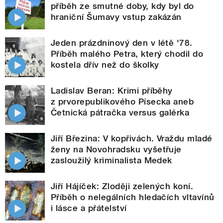
příběh ze smutné doby, kdy byl do
hraniční Šumavy vstup zakázán
Jeden prázdninový den v létě '78.
Příběh malého Petra, který chodil do
kostela dřív než do školky
Ladislav Beran: Krimi příběhy
z prvorepublikového Písecka aneb
Četnická pátračka versus galérka
Jiří Březina: V kopřivách. Vraždu mladé
ženy na Novohradsku vyšetřuje
zasloužilý kriminalista Medek
Jiří Hájíček: Zloději zelených koní.
Příběh o nelegálních hledačích vltavínů
i lásce a přátelství