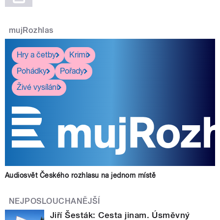
mujRozhlas
Hry a četby
Krimi
Pohádky
Pořady
Živé vysílání
Audiosvět Českého rozhlasu na jednom místě
NEJPOSLOUCHANĚJŠÍ
Jiří Šesták: Cesta jinam. Úsměvný