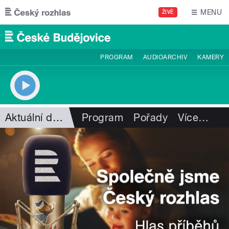
Přejít k hlavnímu obsahu
MENU
ŽIVĚ
PROGRAM
AUDIOARCHIV
KAMERY
Aktuální dění
Program
Pořady
Více
…