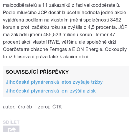
maloodběratelů a 11 zákazníků z řad velkoodběratelů.
Podle mluvčího JČP dosáhla účetní hodnota jedné akcie
vyjádřená podílem na vlastním jmění společnosti 3492
korun a proti začátku roku se zvýšila o 4,5 procenta. JČP
má základní jmění 485,523 milionu korun. Téměř 47
procent akcií vlastní RWE, většinu ale společně drží
Oberösterreichische Ferngas a E.ON Energie. Odkoupily
totiž hlasovací práva také k akciím obcí.
SOUVISEJÍCÍ PŘÍSPĚVKY
Jihočeská plynárenská letos zvyšuje tržby
Jihočeská plynárenská loni zvýšila zisk
autor:
čro čb
|
zdroj:
ČTK