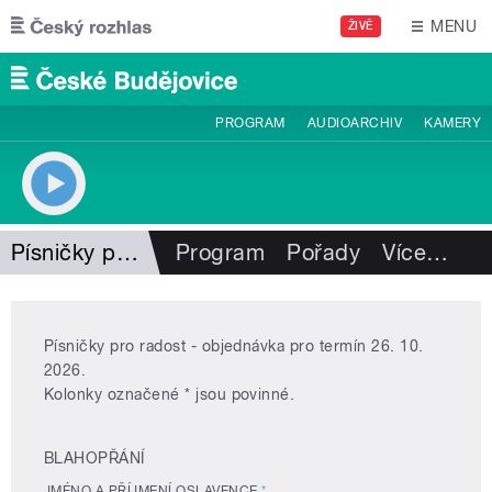
Přejít k hlavnímu obsahu
MENU
ŽIVĚ
PROGRAM
AUDIOARCHIV
KAMERY
Písničky pro radost
Program
Pořady
Více
…
Písničky pro radost - objednávka pro termín 26. 10.
2026.
Kolonky označené * jsou povinné.
BLAHOPŘÁNÍ
JMÉNO A PŘÍJMENÍ OSLAVENCE
*