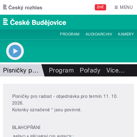
Přejít k hlavnímu obsahu
MENU
ŽIVĚ
PROGRAM
AUDIOARCHIV
KAMERY
Písničky pro radost
Program
Pořady
Více
…
Písničky pro radost - objednávka pro termín 11. 10.
2026.
Kolonky označené * jsou povinné.
BLAHOPŘÁNÍ
JMÉNO A PŘÍJMENÍ OSLAVENCE
*